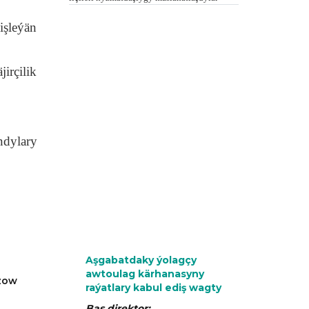
işleýän
irçilik
ndylary
Aşgabatdaky ýolagçy
awtoulag kärhanasyny
azow
raýatlary kabul ediş wagty
Baş direktor: