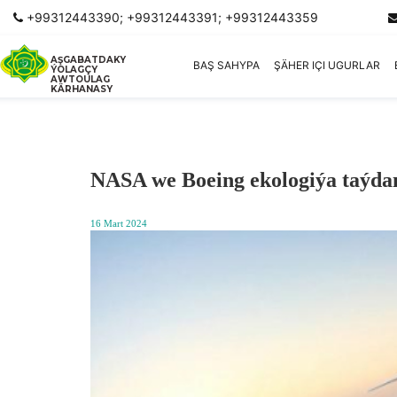
+99312443390; +99312443391; +99312443359
AŞGABATDAKY
BAŞ SAHYPA
ŞÄHER IÇI UGURLAR
ÝOLAGÇY
AWTOULAG
KÄRHANASY
NASA we Boeing ekologiýa taýdan
16 Mart 2024