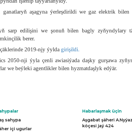
pyndan işlenip taýýarlanyldy.
 ganatlaryň aşagyna ýerleşdirildi we gaz elektrik bilen 
ň sarp edilişini we şonuň bilen bagly zyňyndylary täj
kinçilik berer.
çäklerinde 2019-njy ýylda
girişildi.
s 2050-nji ýyla çenli awiasiýada daşky gurşawa zyňy
ar we beýleki agentlikler bilen hyzmatdaşlyk edýär.
ahypalar
Habarlaşmak üçin
aş sahypa
Aşgabat şäheri A.Nyý
köçesi jaý 424
äher içi ugurlar