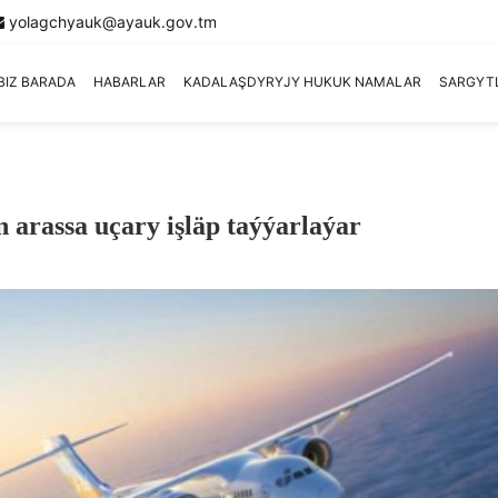
yolagchyauk@ayauk.gov.tm
BIZ BARADA
HABARLAR
KADALAŞDYRYJY HUKUK NAMALAR
SARGYT
 arassa uçary işläp taýýarlaýar