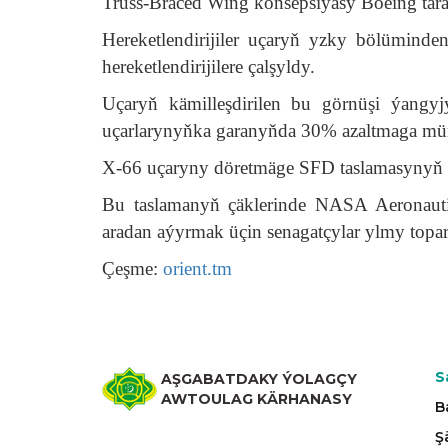
Truss-Braced Wing konsepsiýasy Boeing tara
Hereketlendirijiler uçaryň yzky bölüminden
hereketlendirijilere çalşyldy.
Uçaryň kämilleşdirilen bu görnüşi ýangyjy
uçarlarynyňka garanyňda 30% azaltmaga müm
X-66 uçaryny döretmäge SFD taslamasynyň 
Bu taslamanyň çäklerinde NASA Aeronautic
aradan aýyrmak üçin senagatçylar ylmy toparl
Çeşme:
orient.tm
S
AŞGABATDAKY ÝOLAGÇY
AWTOULAG KÄRHANASY
B
Ş