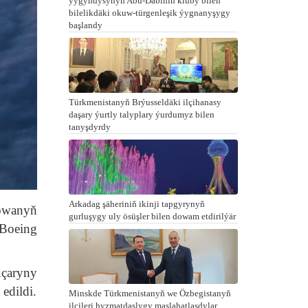
ýygyndysynyň Abu-Dabiniň kluby bilen
bilelikdäki okuw-türgenleşik ýygnanyşygy
başlandy
Türkmenistanyň Brýusseldäki ilçihanasy
daşary ýurtly talyplary ýurdumyz bilen
tanyşdyrdy
Arkadag şäheriniň ikinji tapgyrynyň
owanyň
gurluşygy uly ösüşler bilen dowam etdirilýär
Boeing
uçaryny
edildi.
Minskde Türkmenistanyň we Özbegistanyň
ilçileri hyzmatdaşlygy maslahatlaşdylar