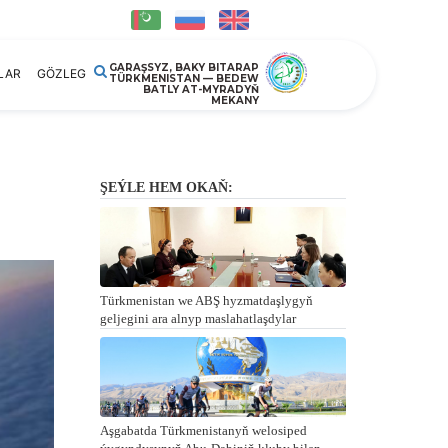
GARAŞSYZ, BAKY BITARAP
LAR
GÖZLEG
TÜRKMENISTAN — BEDEW
BATLY AT-MYRADYŇ
MEKANY
ŞEÝLE HEM OKAŇ:
Türkmenistan we ABŞ hyzmatdaşlygyň
geljegini ara alnyp maslahatlaşdylar
Aşgabatda Türkmenistanyň welosiped