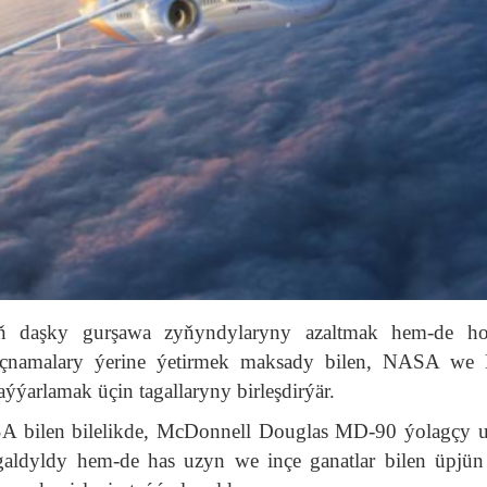
nyň daşky gurşawa zyňyndylaryny azaltmak hem-de h
rçnamalary ýerine ýetirmek maksady bilen, NASA we 
aýýarlamak üçin tagallaryny birleşdirýär.
 bilen bilelikde, McDonnell Douglas MD-90 ýolagçy 
galdyldy hem-de has uzyn we inçe ganatlar bilen üpjün 