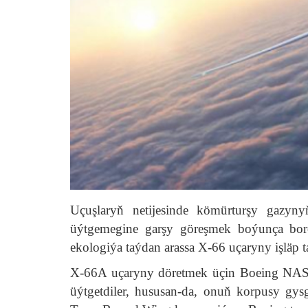
Uçuşlaryň netijesinde kömürturşy gazy
üýtgemegine garşy göreşmek boýunça bo
ekologiýa taýdan arassa X-66 uçaryny işläp t
X-66A uçaryny döretmek üçin Boeing NASA
üýtgetdiler, hususan-da, onuň korpusy gys