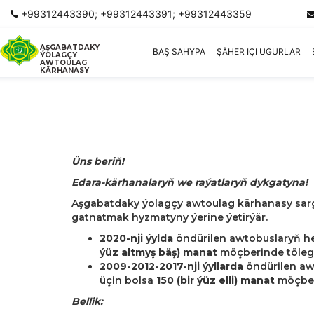
+99312443390; +99312443391; +99312443359
AŞGABATDAKY
BAŞ SAHYPA
ŞÄHER IÇI UGURLAR
ÝOLAGÇY
AWTOULAG
KÄRHANASY
Üns beriň!
Edara-kärhanalaryň we raýatlaryň dykgatyna!
Aşgabatdaky ýolagçy awtoulag kärhanasy sar
gatnatmak hyzmatyny ýerine ýetirýär.
2020-nji ýylda
öndürilen awtobuslaryň he
ýüz altmyş bäş) manat
möçberinde töleg
2009-2012-2017-nji ýyllarda
öndürilen aw
üçin bolsa
150 (bir ýüz elli) manat
möçberi
Bellik: