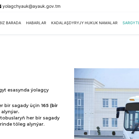
yolagchyauk@ayauk.gov.tm
BIZ BARADA
HABARLAR
KADALAŞDYRYJY HUKUK NAMALAR
SARGYT
gyt esasynda ýolagçy
r bir sagady üçin
165 (bir
 alynýar
.
tobuslaryň her bir sagady
nde töleg alynýar.