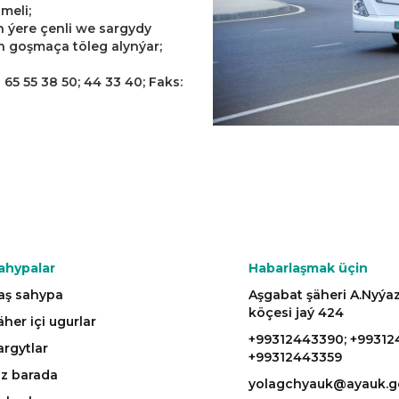
meli;
 ýere çenli we sargydy
n goşmaça töleg alynýar;
65 55 38 50; 44 33 40; Faks:
ahypalar
Habarlaşmak üçin
aş sahypa
Aşgabat şäheri A.Nyý
köçesi jaý 424
äher içi ugurlar
+99312443390; +99312
argytlar
+99312443359
iz barada
yolagchyauk@ayauk.g