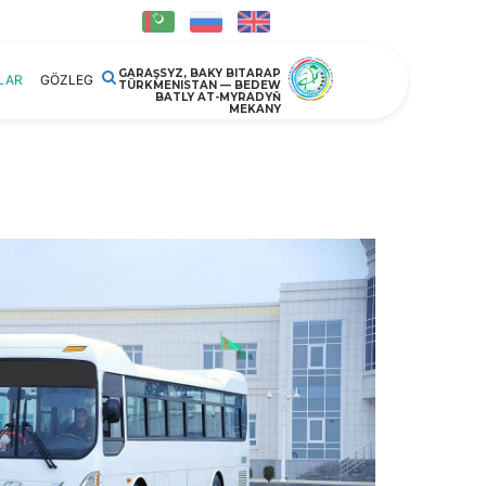
GARAŞSYZ, BAKY BITARAP
LAR
GÖZLEG
TÜRKMENISTAN — BEDEW
BATLY AT-MYRADYŇ
MEKANY