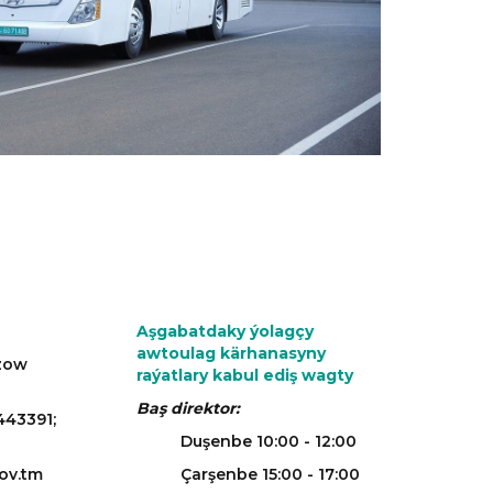
Aşgabatdaky ýolagçy
awtoulag kärhanasyny
azow
raýatlary kabul ediş wagty
Baş direktor:
443391;
Duşenbe 10:00 - 12:00
ov.tm
Çarşenbe 15:00 - 17:00