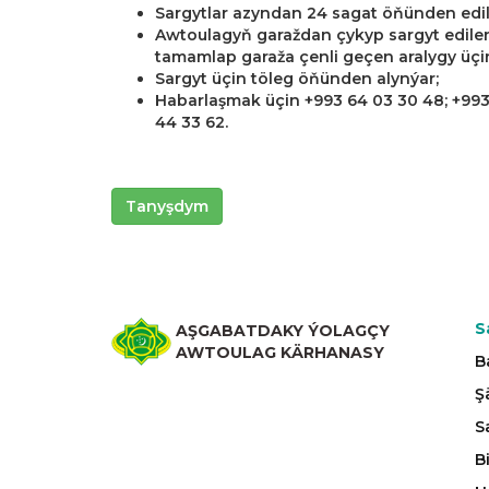
Sargytlar azyndan 24 sagat öňünden edil
Awtoulagyň garaždan çykyp sargyt edilen
tamamlap garaža çenli geçen aralygy üçi
Sargyt üçin töleg öňünden alynýar;
Habarlaşmak üçin +993 64 03 30 48; +993 
44 33 62.
Tanyşdym
S
AŞGABATDAKY ÝOLAGÇY
AWTOULAG KÄRHANASY
B
Ş
S
B