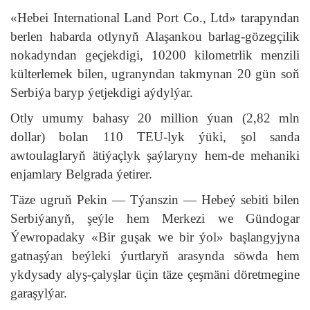
«Hebei International Land Port Co., Ltd» tarapyndan
berlen habarda otlynyň Alaşankou barlag-gözegçilik
nokadyndan geçjekdigi, 10200 kilometrlik menzili
külterlemek bilen, ugranyndan takmynan 20 gün soň
Serbiýa baryp ýetjekdigi aýdylýar.
Otly umumy bahasy 20 million ýuan (2,82 mln
dollar) bolan 110 TEU-lyk ýüki, şol sanda
awtoulaglaryň ätiýaçlyk şaýlaryny hem-de mehaniki
enjamlary Belgrada ýetirer.
Täze ugruň Pekin — Týanszin — Hebeý sebiti bilen
Serbiýanyň, şeýle hem Merkezi we Gündogar
Ýewropadaky «Bir guşak we bir ýol» başlangyjyna
gatnaşýan beýleki ýurtlaryň arasynda söwda hem
ykdysady alyş-çalyşlar üçin täze çeşmäni döretmegine
garaşylýar.