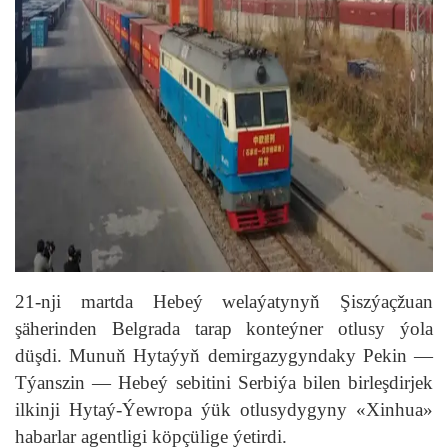
21-nji martda Hebeý welaýatynyň Şiszýaçžuan
şäherinden Belgrada tarap konteýner otlusy ýola
düşdi. Munuň Hytaýyň demirgazygyndaky Pekin —
Týanszin — Hebeý sebitini Serbiýa bilen birleşdirjek
ilkinji Hytaý-Ýewropa ýük otlusydygyny «Xinhua»
habarlar agentligi köpçülige ýetirdi.