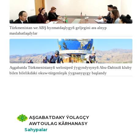
Türkmenistan we ABŞ hyzmatdaşlygyň geljegini ara alnyp
maslahatlaşdylar
Aşgabatda Türkmenistanyň welosiped ýygyndysynyň Abu-Dabiniň kluby
bilen bilelikdäki okuw-türgenleşik ýygnanyşygy başlandy
AŞGABATDAKY ÝOLAGÇY
AWTOULAG KÄRHANASY
Sahypalar