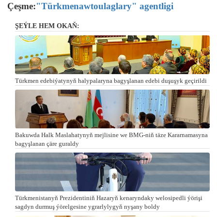
Çeşme:
"Türkmenawtoulaglary" agentligi
ŞEÝLE HEM OKAŇ:
Türkmen edebiýatynyň halypalaryna bagyşlanan edebi duşuşyk geçirildi
Bakuwda Halk Maslahatynyň mejlisine we BMG-niň täze Kararnamasyna
bagyşlanan çäre guraldy
Türkmenistanyň Prezidentiniň Hazaryň kenaryndaky welosipedli ýörişi
sagdyn durmuş ýörelgesine ygrarlylygyň nyşany boldy