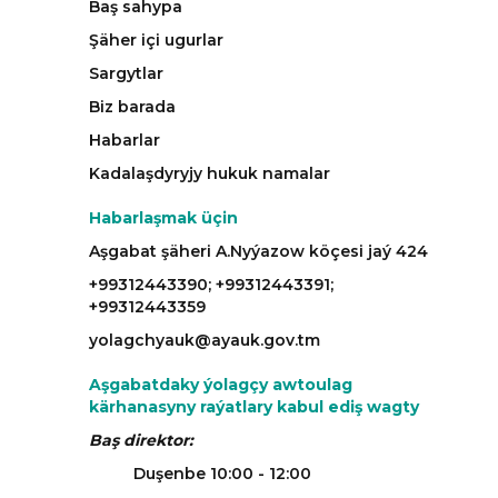
Baş sahypa
Şäher içi ugurlar
Sargytlar
Biz barada
Habarlar
Kadalaşdyryjy hukuk namalar
Habarlaşmak üçin
Aşgabat şäheri A.Nyýazow köçesi jaý 424
+99312443390; +99312443391;
+99312443359
yolagchyauk@ayauk.gov.tm
Aşgabatdaky ýolagçy awtoulag
kärhanasyny raýatlary kabul ediş wagty
Baş direktor:
Duşenbe 10:00 - 12:00