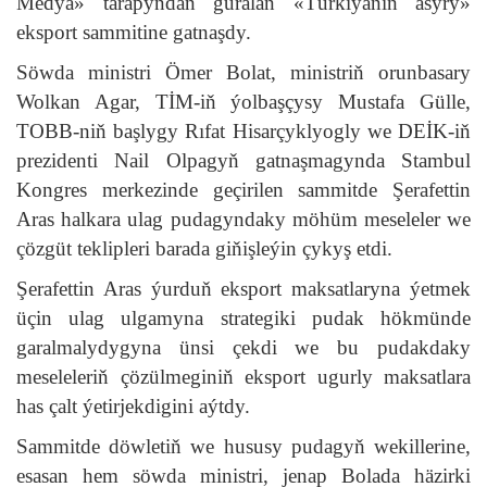
Medya» tarapyndan guralan «Türkiýäniň asyry»
eksport sammitine gatnaşdy.
Söwda ministri Ömer Bolat, ministriň orunbasary
Wolkan Agar, TİM-iň ýolbaşçysy Mustafa Gülle,
TOBB-niň başlygy Rıfat Hisarçyklyogly we DEİK-iň
prezidenti Nail Olpagyň gatnaşmagynda Stambul
Kongres merkezinde geçirilen sammitde Şerafettin
Aras halkara ulag pudagyndaky möhüm meseleler we
çözgüt teklipleri barada giňişleýin çykyş etdi.
Şerafettin Aras ýurduň eksport maksatlaryna ýetmek
üçin ulag ulgamyna strategiki pudak hökmünde
garalmalydygyna ünsi çekdi we bu pudakdaky
meseleleriň çözülmeginiň eksport ugurly maksatlara
has çalt ýetirjekdigini aýtdy.
Sammitde döwletiň we hususy pudagyň wekillerine,
esasan hem söwda ministri, jenap Bolada häzirki