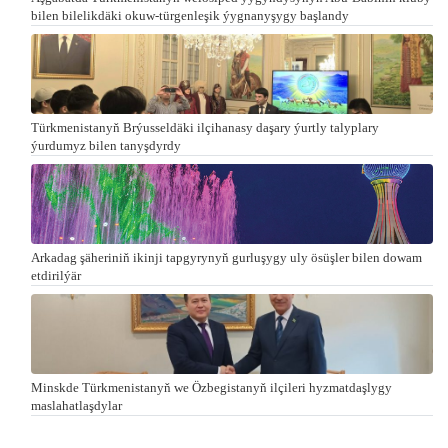
bilen bilelikdäki okuw-türgenleşik ýygnanyşygy başlandy
Türkmenistanyň Brýusseldäki ilçihanasy daşary ýurtly talyplary
ýurdumyz bilen tanyşdyrdy
Arkadag şäheriniň ikinji tapgyrynyň gurluşygy uly ösüşler bilen dowam
etdirilýär
Minskde Türkmenistanyň we Özbegistanyň ilçileri hyzmatdaşlygy
maslahatlaşdylar