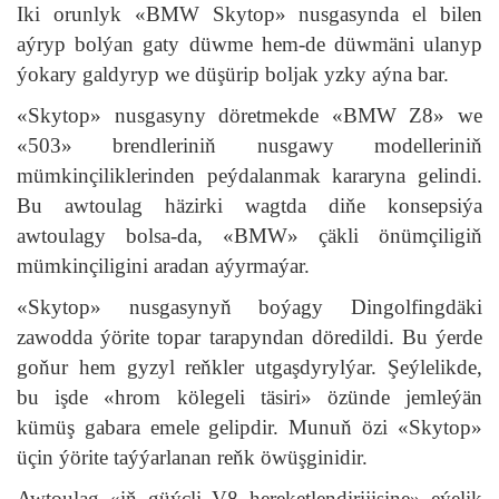
Iki orunlyk «BMW Skytop» nusgasynda el bilen
aýryp bolýan gaty düwme hem-de düwmäni ulanyp
ýokary galdyryp we düşürip boljak yzky aýna bar.
«Skytop» nusgasyny döretmekde «BMW Z8» we
«503» brendleriniň nusgawy modelleriniň
mümkinçiliklerinden peýdalanmak kararyna gelindi.
Bu awtoulag häzirki wagtda diňe konsepsiýa
awtoulagy bolsa-da, «BMW» çäkli önümçiligiň
mümkinçiligini aradan aýyrmaýar.
«Skytop» nusgasynyň boýagy Dingolfingdäki
zawodda ýörite topar tarapyndan döredildi. Bu ýerde
goňur hem gyzyl reňkler utgaşdyrylýar. Şeýlelikde,
bu işde «hrom kölegeli täsiri» özünde jemleýän
kümüş gabara emele gelipdir. Munuň özi «Skytop»
üçin ýörite taýýarlanan reňk öwüşginidir.
Awtoulag «iň güýçli V8 hereketlendirijisine» eýelik