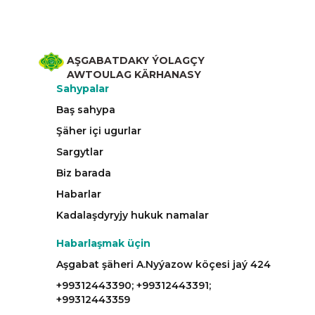
AŞGABATDAKY ÝOLAGÇY
AWTOULAG KÄRHANASY
Sahypalar
Baş sahypa
Şäher içi ugurlar
Sargytlar
Biz barada
Habarlar
Kadalaşdyryjy hukuk namalar
Habarlaşmak üçin
Aşgabat şäheri A.Nyýazow köçesi jaý 424
+99312443390; +99312443391;
+99312443359