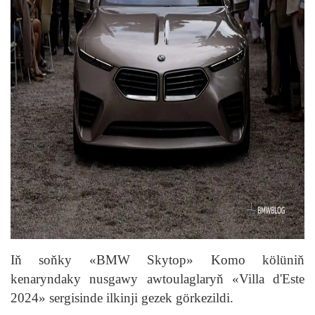
Iň soňky «BMW Skytop» Komo kölüniň
kenaryndaky nusgawy awtoulaglaryň «Villa d'Este
2024» sergisinde ilkinji gezek görkezildi.