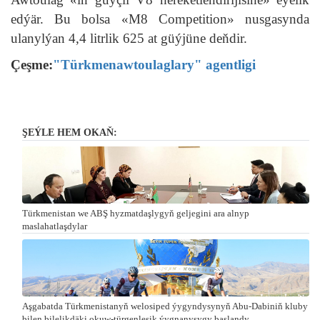
edýär. Bu bolsa «M8 Competition» nusgasynda
ulanylýan 4,4 litrlik 625 at güýjüne deňdir.
Çeşme:
"Türkmenawtoulaglary" agentligi
ŞEÝLE HEM OKAŇ:
Türkmenistan we ABŞ hyzmatdaşlygyň geljegini ara alnyp
maslahatlaşdylar
Aşgabatda Türkmenistanyň welosiped ýygyndysynyň Abu-Dabiniň kluby
bilen bilelikdäki okuw-türgenleşik ýygnanyşygy başlandy