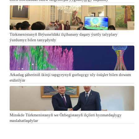
Türkmenistanyň Brýusseldäki ilçihanasy daşary ýurtly talyplary
ýurdumyz bilen tanyşdyrdy
Arkadag şäheriniň ikinji tapgyrynyň gurluşygy uly ösüşler bilen dowam
etdirilýär
Minskde Türkmenistanyň we Özbegistanyň ilçileri hyzmatdaşlygy
maslahatlaşdylar