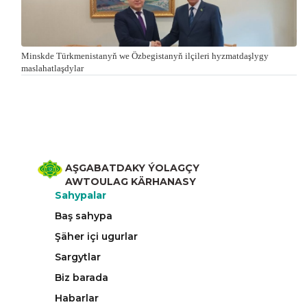
Minskde Türkmenistanyň we Özbegistanyň ilçileri hyzmatdaşlygy
maslahatlaşdylar
AŞGABATDAKY ÝOLAGÇY
AWTOULAG KÄRHANASY
Sahypalar
Baş sahypa
Şäher içi ugurlar
Sargytlar
Biz barada
Habarlar