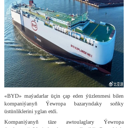
«BYD» maýadarlar üçin çap eden ýüzlenmesi bilen
kompaniýanyň Ýewropa bazaryndaky soňky
üstünliklerini yglan etdi.
Kompaniýanyň täze awtoulaglary Ýewropa