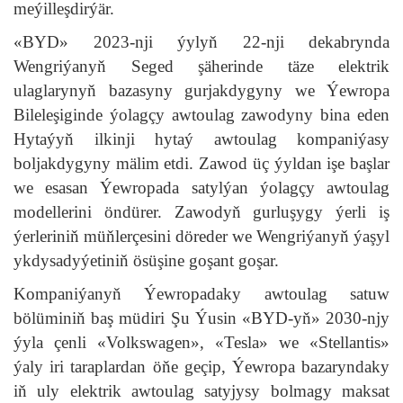
meýilleşdirýär.
«BYD» 2023-nji ýylyň 22-nji dekabrynda
Wengriýanyň Seged şäherinde täze elektrik
ulaglarynyň bazasyny gurjakdygyny we Ýewropa
Bileleşiginde ýolagçy awtoulag zawodyny bina eden
Hytaýyň ilkinji hytaý awtoulag kompaniýasy
boljakdygyny mälim etdi. Zawod üç ýyldan işe başlar
we esasan Ýewropada satylýan ýolagçy awtoulag
modellerini öndürer. Zawodyň gurluşygy ýerli iş
ýerleriniň müňlerçesini döreder we Wengriýanyň ýaşyl
ykdysadyýetiniň ösüşine goşant goşar.
Kompaniýanyň Ýewropadaky awtoulag satuw
bölüminiň baş müdiri Şu Ýusin «BYD-yň» 2030-njy
ýyla çenli «Volkswagen», «Tesla» we «Stellantis»
ýaly iri taraplardan öňe geçip, Ýewropa bazaryndaky
iň uly elektrik awtoulag satyjysy bolmagy maksat