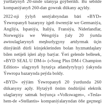
ýurtlarynyň 20-sinde ulanyşa goýberildi. Bu sebitde
kompaniýanyň 260-dan gowrak dükany açyldy.
2022-nji ýylyň sentýabryndan bäri «BYD»
Ýewropanyň bazaryny işjeň öwrenýär we Germaniýa,
Angliýa, Ispaniýa, Italiýa, Fransiýa, Niderlandlar,
Norwegiýa we Wengriýa ýaly 20 ýurtda
awtoulaglarynyň meşhurlygyny artdyrmak üçin
dünýäniň dürli künjeklerinden bolan hyzmatdaşlary
bilen netijeli işleri alyp barýar. Ýeri gelende bellesek,
«BYD SEAL U DM-i» («Song Plus DM-i Champion
Edition» ulagynyň hytaýça atlandyrylyşy) ýakynda
Ýewropa bazarynda peýda boldy.
«BYD» eýýäm Ýewropanyň 20 ýurdunda 260
dükanyny açdy. Hytaýyň önüm öndürijisi elektrik
ulaglaryny satmak boýunça «Volkswagen», «Tesla»
hem-de «Stellantis» kompaniýalaryndan öňe geçmegi