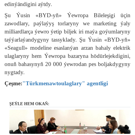
edinýändigini aýtdy.
Şu Ýusin «BYD-yň» Ýewropa Bileleşigi üçin
zawodlary, paýlaýyş torlaryny we marketing ýaly
milliardlarça ýewro ýetip biljek iri maýa goýumlaryny
taýýarlaýandygyny tassyklady. Şu Ýusin «BYD-yň»
«Seagull» modeline esaslanýan arzan bahaly elektrik
ulaglaryny hem Ýewropa bazaryna hödürlejekdigini,
onuň bahasynyň 20 000 ýewrodan pes boljakdygyny
nygtady.
Çeşme:
"Türkmenawtoulaglary" agentligi
ŞEÝLE HEM OKAŇ: