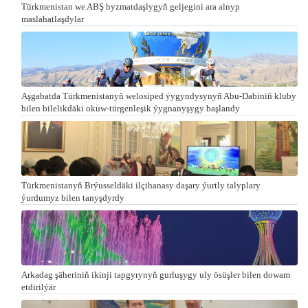
Türkmenistan we ABŞ hyzmatdaşlygyň geljegini ara alnyp
maslahatlaşdylar
Aşgabatda Türkmenistanyň welosiped ýygyndysynyň Abu-Dabiniň kluby
bilen bilelikdäki okuw-türgenleşik ýygnanyşygy başlandy
Türkmenistanyň Brýusseldäki ilçihanasy daşary ýurtly talyplary
ýurdumyz bilen tanyşdyrdy
Arkadag şäheriniň ikinji tapgyrynyň gurluşygy uly ösüşler bilen dowam
etdirilýär