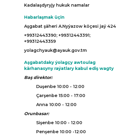
Kadalaşdyryjy hukuk namalar
Habarlaşmak üçin
Aşgabat şäheri A.Nyýazow köçesi jaý 424
+99312443390; +99312443391;
+99312443359
yolagchyauk@ayauk.gov.tm
Aşgabatdaky ýolagçy awtoulag
kärhanasyny raýatlary kabul ediş wagty
Baş direktor:
Duşenbe 10:00 - 12:00
Çarşenbe 15:00 - 17:00
Anna 10:00 - 12:00
Orunbasar:
Sişenbe 10:00 - 12:00
Penşenbe 10:00 -12:00