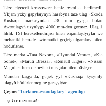
Täze elýeterli krossowere heniz resmi at berilmedi.
Ykjam yzky gapylarynyň hasabyna täze ulag «Skoda
Kushaq» markasyndan 230 mm gysga bolar.
Awtoulagyň uzynlygy 4000 mm-den geçmez. Ulag 1
litrlik TSI hereketlendirijisi bilen enjamlaşdyrylar we
mehaniki hem-de awtomatiki geçiriş ulgamlary bilen
hödürlener.
Täze marka «Tata Nexon», «Hyundai Venue», «Kia
Sonet», «Maruti Brezza», «Renault Kiger», «Nissan
Magnite» hem-de beýleki nusgalar bilen bäsleşer.
Mundan başga-da, geljek ýyl «Kushaq» kysymly
ulagyň hödürlenmegine garaşylýar.
Çeşme:
"Türkmenawtoulaglary" agentligi
ŞEÝLE HEM OKAŇ: