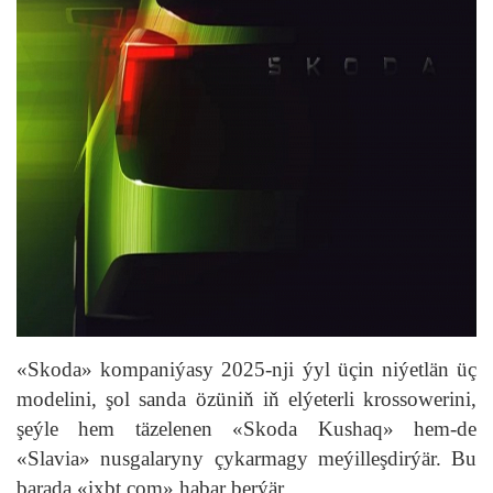
«Skoda» kompaniýasy 2025-nji ýyl üçin niýetlän üç
modelini, şol sanda özüniň iň elýeterli krossowerini,
şeýle hem täzelenen «Skoda Kushaq» hem-de
«Slavia» nusgalaryny çykarmagy meýilleşdirýär. Bu
barada «ixbt.com» habar berýär.