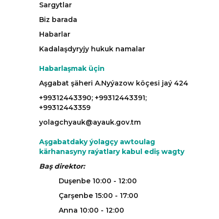
Sargytlar
Biz barada
Habarlar
Kadalaşdyryjy hukuk namalar
Habarlaşmak üçin
Aşgabat şäheri A.Nyýazow köçesi jaý 424
+99312443390; +99312443391;
+99312443359
yolagchyauk@ayauk.gov.tm
Aşgabatdaky ýolagçy awtoulag
kärhanasyny raýatlary kabul ediş wagty
Baş direktor:
Duşenbe 10:00 - 12:00
Çarşenbe 15:00 - 17:00
Anna 10:00 - 12:00