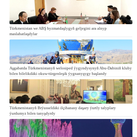
Türkmenistan we ABŞ hyzmatdaşlygyň geljegini ara alnyp
maslahatlaşdylar
Aşgabatda Türkmenistanyň welosiped ýygyndysynyň Abu-Dabiniň kluby
bilen bilelikdäki okuw-türgenleşik ýygnanyşygy başlandy
Türkmenistanyň Brýusseldäki ilçihanasy daşary ýurtly talyplary
ýurdumyz bilen tanyşdyrdy