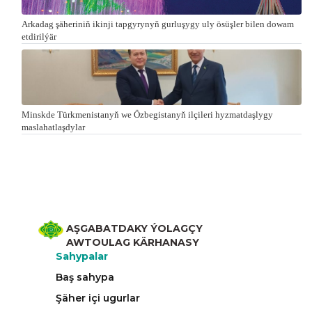
Arkadag şäheriniň ikinji tapgyrynyň gurluşygy uly ösüşler bilen dowam
etdirilýär
Minskde Türkmenistanyň we Özbegistanyň ilçileri hyzmatdaşlygy
maslahatlaşdylar
AŞGABATDAKY ÝOLAGÇY
AWTOULAG KÄRHANASY
Sahypalar
Baş sahypa
Şäher içi ugurlar