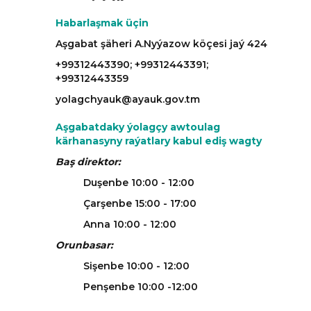
Habarlaşmak üçin
Aşgabat şäheri A.Nyýazow köçesi jaý 424
+99312443390; +99312443391;
+99312443359
yolagchyauk@ayauk.gov.tm
Aşgabatdaky ýolagçy awtoulag
kärhanasyny raýatlary kabul ediş wagty
Baş direktor:
Duşenbe 10:00 - 12:00
Çarşenbe 15:00 - 17:00
Anna 10:00 - 12:00
Orunbasar:
Sişenbe 10:00 - 12:00
Penşenbe 10:00 -12:00