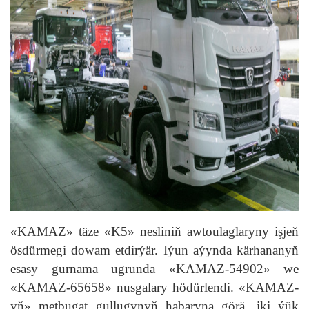
«KAMAZ» täze «K5» nesliniň awtoulaglaryny işjeň
ösdürmegi dowam etdirýär. Iýun aýynda kärhananyň
esasy gurnama ugrunda «KAMAZ-54902» we
«KAMAZ-65658» nusgalary hödürlendi. «KAMAZ-
yň» metbugat gullugynyň habaryna görä, iki ýük