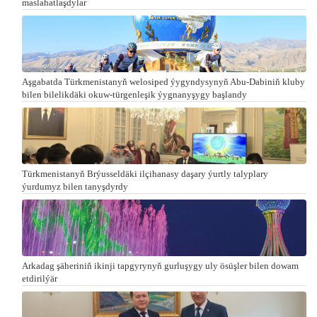
maslahatlaşdylar
Aşgabatda Türkmenistanyň welosiped ýygyndysynyň Abu-Dabiniň kluby
bilen bilelikdäki okuw-türgenleşik ýygnanyşygy başlandy
Türkmenistanyň Brýusseldäki ilçihanasy daşary ýurtly talyplary
ýurdumyz bilen tanyşdyrdy
Arkadag şäheriniň ikinji tapgyrynyň gurluşygy uly ösüşler bilen dowam
etdirilýär