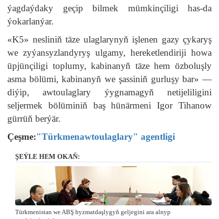
ýagdaýdaky geçip bilmek mümkinçiligi has-da
ýokarlanýar.
«K5» nesliniň täze ulaglarynyň işlenen gazy çykaryş
we zyýansyzlandyryş ulgamy, hereketlendiriji howa
üpjünçiligi toplumy, kabinanyň täze hem özboluşly
asma bölümi, kabinanyň we şassiniň gurluşy bar» —
diýip, awtoulaglary ýygnamagyň netijeliligini
seljermek bölüminiň baş hünärmeni Igor Tihanow
gürrüň berýär.
Çeşme:
"Türkmenawtoulaglary" agentligi
ŞEÝLE HEM OKAŇ:
Türkmenistan we ABŞ hyzmatdaşlygyň geljegini ara alnyp