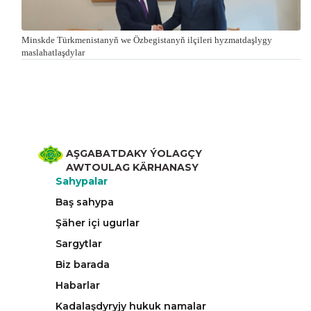
Minskde Türkmenistanyň we Özbegistanyň ilçileri hyzmatdaşlygy
maslahatlaşdylar
AŞGABATDAKY ÝOLAGÇY
AWTOULAG KÄRHANASY
Sahypalar
Baş sahypa
Şäher içi ugurlar
Sargytlar
Biz barada
Habarlar
Kadalaşdyryjy hukuk namalar