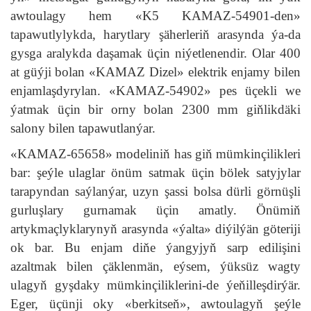
awtoulagy hem «K5 KAMAZ-54901-den»
tapawutlylykda, harytlary şäherleriň arasynda ýa-da
gysga aralykda daşamak üçin niýetlenendir. Olar 400
at güýji bolan «KAMAZ Dizel» elektrik enjamy bilen
enjamlaşdyrylan. «KAMAZ-54902» pes üçekli we
ýatmak üçin bir orny bolan 2300 mm giňlikdäki
salony bilen tapawutlanýar.
«KAMAZ-65658» modeliniň has giň mümkinçilikleri
bar: şeýle ulaglar önüm satmak üçin bölek satyjylar
tarapyndan saýlanýar, uzyn şassi bolsa dürli görnüşli
gurluşlary gurnamak üçin amatly. Önümiň
artykmaçlyklarynyň arasynda «ýalta» diýilýän göteriji
ok bar. Bu enjam diňe ýangyjyň sarp edilişini
azaltmak bilen çäklenmän, eýsem, ýüksüz wagty
ulagyň gyşdaky mümkinçiliklerini-de ýeňilleşdirýär.
Eger, üçünji oky «berkitseň», awtoulagyň şeýle