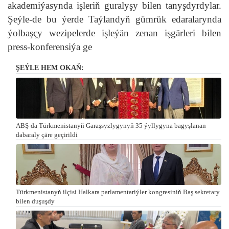
akademiýasynda işleriň guralyşy bilen tanyşdyrdylar.
Şeýle-de bu ýerde Taýlandyň gümrük edaralarynda
ýolbaşçy wezipelerde işleýän zenan işgärleri bilen
press-konferensiýa ge
ŞEÝLE HEM OKAŇ:
ABŞ-da Türkmenistanyň Garaşsyzlygynyň 35 ýyllygyna bagyşlanan
dabaraly çäre geçirildi
Türkmenistanyň ilçisi Halkara parlamentariýler kongresiniň Baş sekretary
bilen duşuşdy