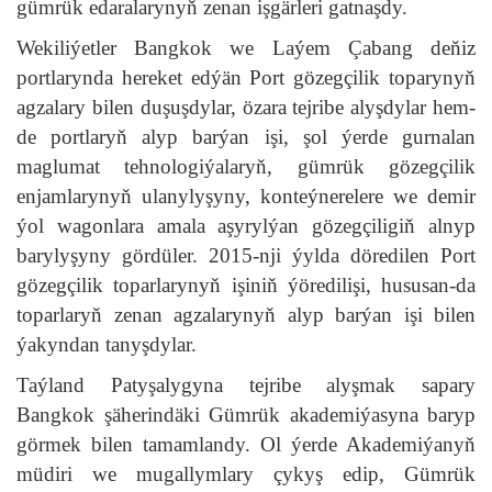
gümrük edaralarynyň zenan işgärleri gatnaşdy.
Wekiliýetler Bangkok we Laýem Çabang deňiz
portlarynda hereket edýän Port gözegçilik toparynyň
agzalary bilen duşuşdylar, özara tejribe alyşdylar hem-
de portlaryň alyp barýan işi, şol ýerde gurnalan
maglumat tehnologiýalaryň, gümrük gözegçilik
enjamlarynyň ulanylyşyny, konteýnerelere we demir
ýol wagonlara amala aşyrylýan gözegçiligiň alnyp
barylyşyny gördüler. 2015-nji ýylda döredilen Port
gözegçilik toparlarynyň işiniň ýöredilişi, hususan-da
toparlaryň zenan agzalarynyň alyp barýan işi bilen
ýakyndan tanyşdylar.
Taýland Patyşalygyna tejribe alyşmak sapary
Bangkok şäherindäki Gümrük akademiýasyna baryp
görmek bilen tamamlandy. Ol ýerde Akademiýanyň
müdiri we mugallymlary çykyş edip, Gümrük