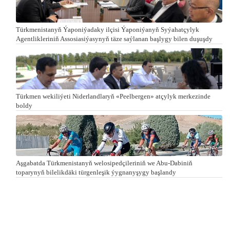
Türkmenistanyň Ýaponiýadaky ilçisi Ýaponiýanyň Syýahatçylyk
Agentlikleriniň Assosiasiýasynyň täze saýlanan başlygy bilen duşuşdy
Türkmen wekiliýeti Niderlandlaryň «Peelbergen» atçylyk merkezinde
boldy
Aşgabatda Türkmenistanyň welosipedçileriniň we Abu-Dabiniň
toparynyň bilelikdäki türgenleşik ýygnanyşygy başlandy