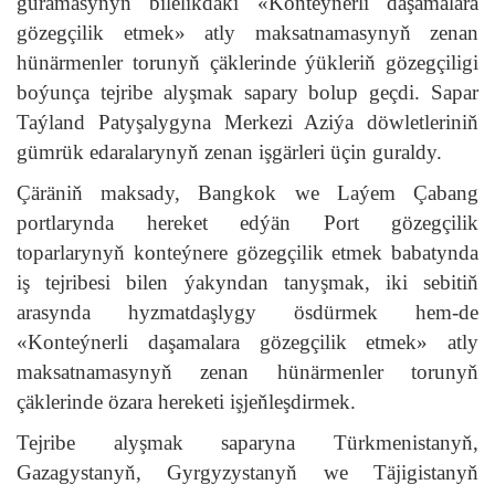
guramasynyň bilelikdäki «Konteýnerli daşamalara
gözegçilik etmek» atly maksatnamasynyň zenan
hünärmenler torunyň çäklerinde ýükleriň gözegçiligi
boýunça tejribe alyşmak sapary bolup geçdi. Sapar
Taýland Patyşalygyna Merkezi Aziýa döwletleriniň
gümrük edaralarynyň zenan işgärleri üçin guraldy.
Çäräniň maksady, Bangkok we Laýem Çabang
portlarynda hereket edýän Port gözegçilik
toparlarynyň konteýnere gözegçilik etmek babatynda
iş tejribesi bilen ýakyndan tanyşmak, iki sebitiň
arasynda hyzmatdaşlygy ösdürmek hem-de
«Konteýnerli daşamalara gözegçilik etmek» atly
maksatnamasynyň zenan hünärmenler torunyň
çäklerinde özara hereketi işjeňleşdirmek.
Tejribe alyşmak saparyna Türkmenistanyň,
Gazagystanyň, Gyrgyzystanyň we Täjigistanyň