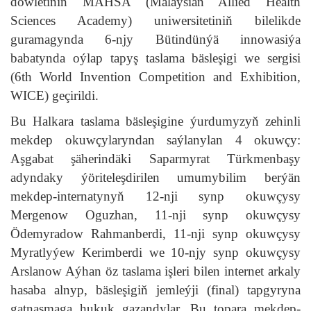
döwletiniň MAHSA (Malaysian Allied Health
Sciences Academy) uniwersitetiniň bilelikde
guramagynda 6-njy Bütindünýä innowasiýa
babatynda oýlap tapyş taslama bäsleşigi we sergisi
(6th World Invention Competition and Exhibition,
WICE) geçirildi.
Bu Halkara taslama bäsleşigine ýurdumyzyň zehinli
mekdep okuwçylaryndan saýlanylan 4 okuwçy:
Aşgabat şäherindäki Saparmyrat Türkmenbaşy
adyndaky ýöriteleşdirilen umumybilim berýän
mekdep-internatynyň 12-nji synp okuwçysy
Mergenow Oguzhan, 11-nji synp okuwçysy
Ödemyradow Rahmanberdi, 11-nji synp okuwçysy
Myratlyýew Kerimberdi we 10-njy synp okuwçysy
Arslanow Aýhan öz taslama işleri bilen internet arkaly
hasaba alnyp, bäsleşigiň jemleýji (final) tapgyryna
gatnaşmaga hukuk gazandylar. Bu topara mekdep-