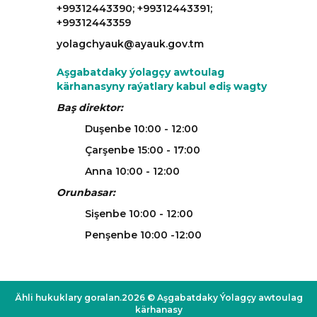
+99312443390; +99312443391;
+99312443359
yolagchyauk@ayauk.gov.tm
Aşgabatdaky ýolagçy awtoulag
kärhanasyny raýatlary kabul ediş wagty
Baş direktor:
Duşenbe 10:00 - 12:00
Çarşenbe 15:00 - 17:00
Anna 10:00 - 12:00
Orunbasar:
Sişenbe 10:00 - 12:00
Penşenbe 10:00 -12:00
Ähli hukuklary goralan.2026 © Aşgabatdaky Ýolagçy awtoulag
kärhanasy