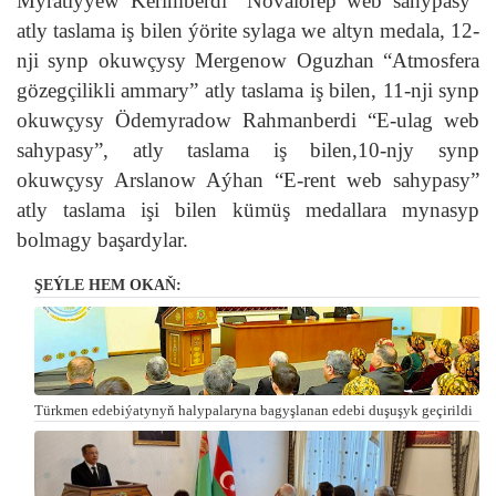
Myratlyýew Kerimberdi “Novalorep web sahypasy”
atly taslama iş bilen ýörite sylaga we altyn medala, 12-
nji synp okuwçysy Mergenow Oguzhan “Atmosfera
gözegçilikli ammary” atly taslama iş bilen, 11-nji synp
okuwçysy Ödemyradow Rahmanberdi “E-ulag web
sahypasy”, atly taslama iş bilen,10-njy synp
okuwçysy Arslanow Aýhan “E-rent web sahypasy”
atly taslama işi bilen kümüş medallara mynasyp
bolmagy başardylar.
ŞEÝLE HEM OKAŇ:
Türkmen edebiýatynyň halypalaryna bagyşlanan edebi duşuşyk geçirildi