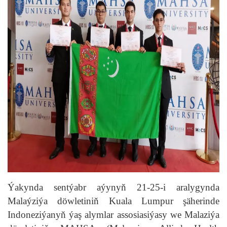
Ýakynda sentýabr aýynyň 21-25-i aralygynda
Malaýziýa döwletiniň Kuala Lumpur şäherinde
Indoneziýanyň ýaş alymlar assosiasiýasy we Malaziýa