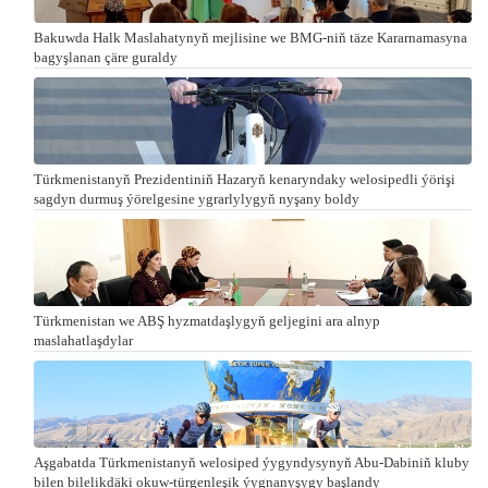
Bakuwda Halk Maslahatynyň mejlisine we BMG-niň täze Kararnamasyna
bagyşlanan çäre guraldy
Türkmenistanyň Prezidentiniň Hazaryň kenaryndaky welosipedli ýörişi
sagdyn durmuş ýörelgesine ygrarlylygyň nyşany boldy
Türkmenistan we ABŞ hyzmatdaşlygyň geljegini ara alnyp
maslahatlaşdylar
Aşgabatda Türkmenistanyň welosiped ýygyndysynyň Abu-Dabiniň kluby
bilen bilelikdäki okuw-türgenleşik ýygnanyşygy başlandy