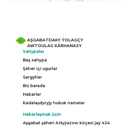
AŞGABATDAKY ÝOLAGÇY
AWTOULAG KÄRHANASY
Sahypalar
Baş sahypa
Şäher içi ugurlar
Sargytlar
Biz barada
Habarlar
Kadalaşdyryjy hukuk namalar
Habarlaşmak üçin
Aşgabat şäheri A.Nyýazow köçesi jaý 424