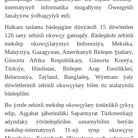
internatynyň informatika mugallymy Öwezgeldi
Janalyýew ýolbaşçylyk etdi.
Halkara taslama bäsleşigine dünýäniň 15 döwletden
126 sany zehinli okuwçy gatnaşdy. Bäsleşikde zehinli
mekdep okuwçylarymyz Indoneziýa, Meksika,
Malaýziýa, Gazagystan, Amerikanyň Birleşen Ştatlary,
Günorta Afrika Respublikasy, Günorta Koreýa,
Türkiýe, Hindistan, Birleşen Arap Emirlikleri,
Belarussiýa, Taýland, Bangladeş, Wýetnam ýaly
döwletleriniň zehinli okuwçylary bilen öz aralarynda
bäsleşdiler.
Bu ýerde zehinli mekdep okuwçylary üstünlikli çykyş
edip, Aşgabat şäherindäki Saparmyrat Türkmenbaşy
adyndaky ýöriteleşdirilen umumybilim berýän
mekdep-internatynyň 11-nji synp okuwçysy