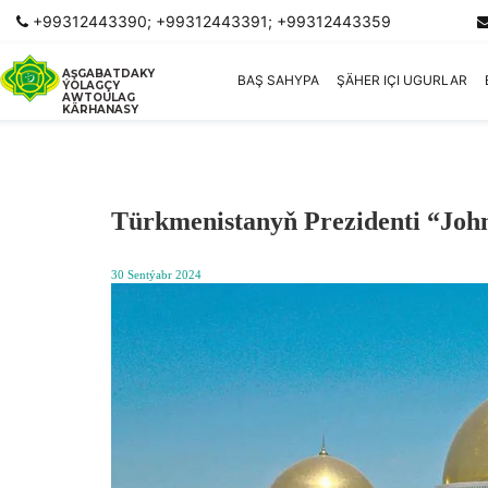
+99312443390; +99312443391; +99312443359
AŞGABATDAKY
BAŞ SAHYPA
ŞÄHER IÇI UGURLAR
ÝOLAGÇY
AWTOULAG
KÄRHANASY
Türkmenistanyň Prezidenti “John
30 Sentýabr 2024