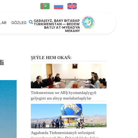
GARAŞSYZ, BAKY BITARAP
LAR
GÖZLEG
TÜRKMENISTAN — BEDEW
BATLY AT-MYRADYŇ
MEKANY
ŞEÝLE HEM OKAŇ:
di
Türkmenistan we ABŞ hyzmatdaşlygyň
geljegini ara alnyp maslahatlaşdylar
Aşgabatda Türkmenistanyň welosiped