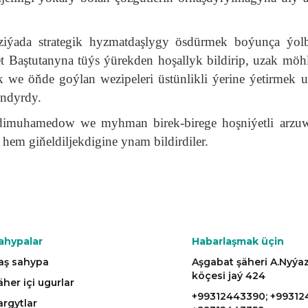
iýada strategik hyzmatdaşlygy ösdürmek boýunça ýolb
t Baştutanyna tüýs ýürekden hoşallyk bildirip, uzak möhl
we öňde goýlan wezipeleri üstünlikli ýerine ýetirmek 
andyrdy.
dimuhamedow we myhman birek-birege hoşniýetli arzu
 hem giňeldiljekdigine ynam bildirdiler.
ahypalar
Habarlaşmak üçin
aş sahypa
Aşgabat şäheri A.Nyý
köçesi jaý 424
äher içi ugurlar
+99312443390; +99312
argytlar