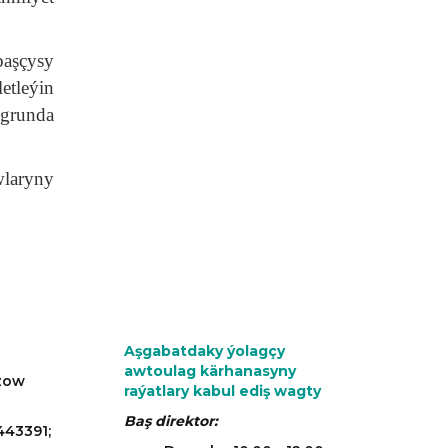
aşçysy
etleýin
ugrunda
wlaryny
Aşgabatdaky ýolagçy
awtoulag kärhanasyny
azow
raýatlary kabul ediş wagty
Baş direktor:
443391;