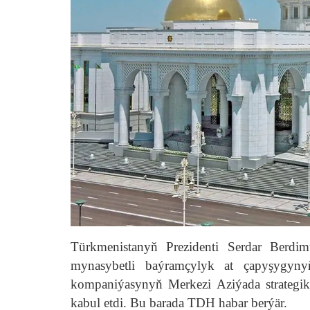
Türkmenistanyň Prezidenti Serdar Berd
mynasybetli baýramçylyk at çapyşygynyň
kompaniýasynyň Merkezi Aziýada strateg
kabul etdi. Bu barada TDH habar berýär.