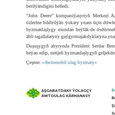
berilýändigini belledi.
“John Deere” kompaniýasynyň Merkezi Az
özlerine bildirilýän ýokary ynam üçin döwle
hyzmatdaşlygy mundan beýläk-de ösdürmek 
ähli tagallalaryny gaýgyrmajakdyklaryna yn
Duşuşygyň ahyrynda Prezident Serdar Ber
beýan edip, netijeli hyzmatdaşlygyň geljekde
Çeşme:
«Awtomobil ulag hyzmaty»
S
AŞGABATDAKY ÝOLAGÇY
AWTOULAG KÄRHANASY
B
Ş
S