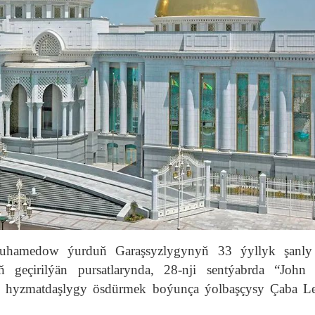
imuhamedow ýurduň Garaşsyzlygynyň 33 ýyllyk şanly 
 geçirilýän pursatlarynda, 28-nji sentýabrda “John 
ik hyzmatdaşlygy ösdürmek boýunça ýolbaşçysy Çaba L