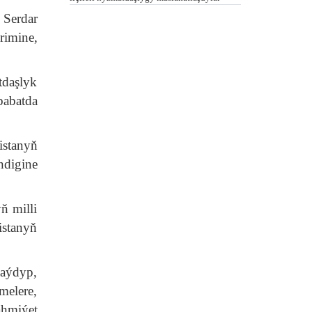
Serdar
imine,
daşlyk
babatda
istanyň
ndigine
ň milli
istanyň
aýdyp,
melere,
ähmiýet