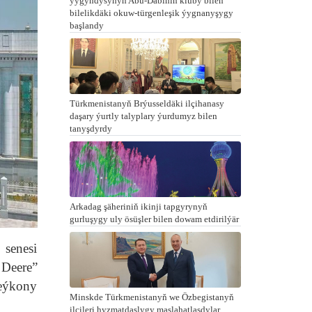
ýygyndysynyň Abu-Dabiniň kluby bilen
bilelikdäki okuw-türgenleşik ýygnanyşygy
başlandy
Türkmenistanyň Brýusseldäki ilçihanasy
daşary ýurtly talyplary ýurdumyz bilen
tanyşdyrdy
Arkadag şäheriniň ikinji tapgyrynyň
gurluşygy uly ösüşler bilen dowam etdirilýär
senesi
Deere”
eýkony
Minskde Türkmenistanyň we Özbegistanyň
ilçileri hyzmatdaşlygy maslahatlaşdylar