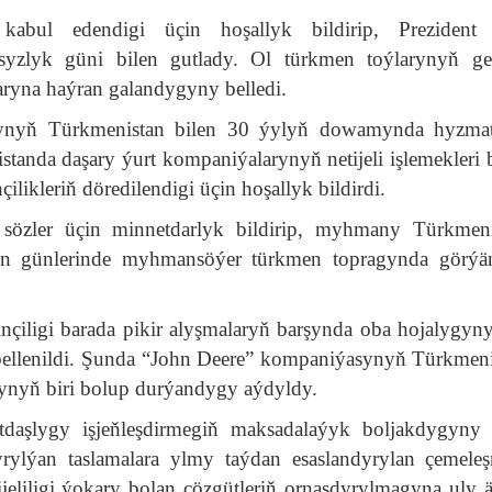
kabul edendigi üçin hoşallyk bildirip, Prezident 
zlyk güni bilen gutlady. Ol türkmen toýlarynyň ger
aryna haýran galandygyny belledi.
ynyň Türkmenistan bilen 30 ýylyň dowamynda hyzmat
tanda daşary ýurt kompaniýalarynyň netijeli işlemekleri 
ikleriň döredilendigi üçin hoşallyk bildirdi.
 sözler üçin minnetdarlyk bildirip, myhmany Türkmen
än günlerinde myhmansöýer türkmen topragynda görýä
iligi barada pikir alyşmalaryň barşynda oba hojalygyny
 bellenildi. Şunda “John Deere” kompaniýasynyň Türkmen
rynyň biri bolup durýandygy aýdyldy.
daşlygy işjeňleşdirmegiň maksadalaýyk boljakdygyny 
ylýan taslamalara ylmy taýdan esaslandyrylan çemeleş
jeliligi ýokary bolan çözgütleriň ornaşdyrylmagyna uly 