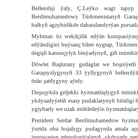
Bellenilişi ýaly, Ç.Leýko wagt tapyp 
Berdimuhamedowy Türkmenistanyň Garaşsy
halkyň agzybirlikde dabaralandyrýan pursatl
Myhman öz wekilçilik edýän kompaniýas
edýändigini buýsanç bilen nygtap, Türkmenis
degişli kanunçylyk binýadynyň, giň mümkinçil
Döwlet Baştutany gutlaglar we hoşniýetli
Garaşsyzlygynyň 33 ýyllygynyň bellenilý
örän şatdygyny aýtdy.
Duşuşykda geljekki hyzmatdaşlygyň mümkinç
ykdysadyýetiň esasy pudaklarynyň biridigi
ygtybarly we uzak möhletleýin hyzmatdaşla
Prezident Serdar Berdimuhamedow hyzmat
ýurtda oba hojalygy pudagynda amala aşyr
innowasion tehnologiýalaryň, ykdysady neti