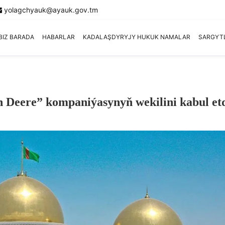
yolagchyauk@ayauk.gov.tm
BIZ BARADA
HABARLAR
KADALAŞDYRYJY HUKUK NAMALAR
SARGYT
 Deere” kompaniýasynyň wekilini kabul et