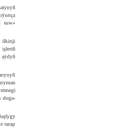
hatynyň
boýunça
wi suw»
lkinji
işleriň
ň aýdyň
tanynyň
hryman
ýetmegi
n doga-
aşlygy
e tarap