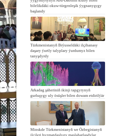
ýygyndysynyň Abu-Dabiniň kluby bilen
bilelikdäki okuw-türgenleşik ýygnanyşygy
başlandy
Türkmenistanyň Brýusseldäki ilçihanasy
daşary ýurtly talyplary ýurdumyz bilen
tanyşdyrdy
Arkadag şäheriniň ikinji tapgyrynyň
gurluşygy uly ösüşler bilen dowam etdirilýär
Minskde Türkmenistanyň we Özbegistanyň
ilçileri hyzmatdaşlygy maslahatlaşdylar