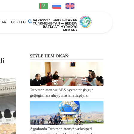
GARAŞSYZ, BAKY BITARAP
LAR
GÖZLEG
TÜRKMENISTAN — BEDEW
BATLY AT-MYRADYŇ
MEKANY
ŞEÝLE HEM OKAŇ:
di
Türkmenistan we ABŞ hyzmatdaşlygyň
geljegini ara alnyp maslahatlaşdylar
Aşgabatda Türkmenistanyň welosiped