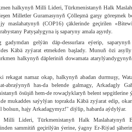
ürkmen halkynyň Milli Lideri, Türkmenistanyň Halk Masla
şen Milletler Guramasynyň Çölleşmä garşy göreşmek 
njy maslahatynyň (СOP16) çäklerinde geçirilen «Bite
abystany Patyşalygyna iş saparyny amala aşyrdy.
 gadymdan gelýän däp-dessurlara eýerip, saparynyň i
des Käbä zyýarat etmekden başlady. Munuň özi asylly 
 türkmen halkynyň däpleriniň dowamata atarylýandygyny
iki rekagat namaz okap, halkynyň abadan durmuşy, Wa
at-abraýynyň has-da belende galmagy, Arkadagly Ga
stanyň ösüşiň hem-de rowaçlyklaryň belent sepgitlerine 
inde mukaddes saýylýan toprakda Käbä zyýarat edip, oka
ul bolsun, hajy Arkadagymyz!" diýlip, habarda aýdylýar.
yň Milli Lideri, Türkmenistanyň Halk Maslahatynyň B
en sammitiň geçirilýän ýerine, ýagny Er-Riýad şäherin