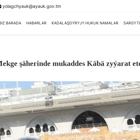
yolagchyauk@ayauk.gov.tm
BIZ BARADA
HABARLAR
KADALAŞDYRYJY HUKUK NAMALAR
SARGYT
Mekge şäherinde mukaddes Käbä zyýarat et