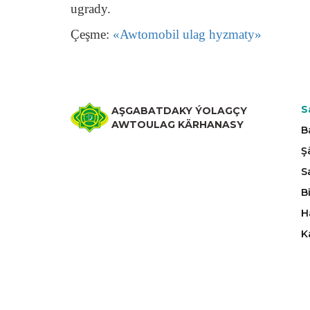
ugrady.
Çeşme:
«Awtomobil ulag hyzmaty»
S
AŞGABATDAKY ÝOLAGÇY
AWTOULAG KÄRHANASY
B
Ş
S
B
H
K