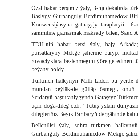
Ozal habar berşimiz ýaly, 3-nji dekabrda t
Başlygy Gurbanguly Berdimuhamedow Birle
Konwensiýasyna gatnaşyjy taraplaryň 16-
sammitine gatnaşmak maksady bilen, Saud Ar
TDH-niň habar berşi ýaly, hajy Arkadag
pursatlaryny Mekge şäherine baryp, mukad
rowaçlyklara beslenmegini ýörelge edinen
beýany boldy.
Türkmen halkynyň Milli Lideri bu ýerde 
mundan beýläk-de gülläp ösmegi, onuň 
Serdaryň baştutanlygynda Garaşsyz Türkmeni
üçin doga-dileg etdi. "Tutuş yslam dünýäs
dilegleriňiz Beýik Biribaryň dergähinde kab
Bellenilişi ýaly, soňra türkmen halkyn
Gurbanguly Berdimuhamedow Mekge şäherind