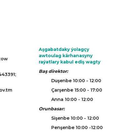
Aşgabatdaky ýolagçy
awtoulag kärhanasyny
azow
raýatlary kabul ediş wagty
Baş direktor:
443391;
Duşenbe 10:00 - 12:00
ov.tm
Çarşenbe 15:00 - 17:00
Anna 10:00 - 12:00
Orunbasar:
Sişenbe 10:00 - 12:00
Penşenbe 10:00 -12:00