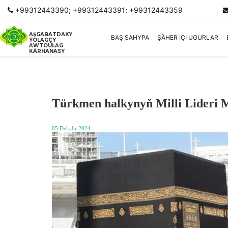
+99312443390; +99312443391; +99312443359
AŞGABATDAKY
BAŞ SAHYPA
ŞÄHER IÇI UGURLAR
ÝOLAGÇY
AWTOULAG
KÄRHANASY
Türkmen halkynyň Milli Lideri 
05 Dekabr 2024