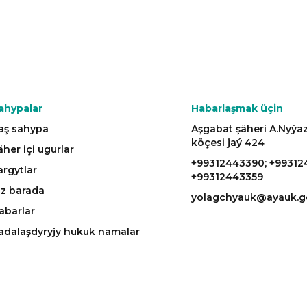
ahypalar
Habarlaşmak üçin
aş sahypa
Aşgabat şäheri A.Nyý
köçesi jaý 424
äher içi ugurlar
+99312443390; +99312
argytlar
+99312443359
iz barada
yolagchyauk@ayauk.g
abarlar
adalaşdyryjy hukuk namalar