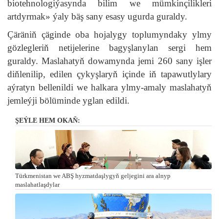
biotehnologiýasynda bilim we mümkinçilikleri
artdyrmak» ýaly bäş sany esasy ugurda guraldy.
Çäräniň çäginde oba hojalygy toplumyndaky ylmy
gözlegleriň netijelerine bagyşlanylan sergi hem
guraldy. Maslahatyň dowamynda jemi 260 sany işler
diňlenilip, edilen çykyşlaryň içinde iň tapawutlylary
aýratyn bellenildi we halkara ylmy-amaly maslahatyň
jemleýji bölüminde yglan edildi.
ŞEÝLE HEM OKAŇ:
Türkmenistan we ABŞ hyzmatdaşlygyň geljegini ara alnyp
maslahatlaşdylar