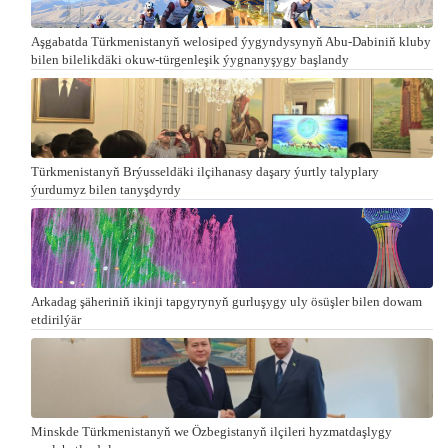
Aşgabatda Türkmenistanyň welosiped ýygyndysynyň Abu-Dabiniň kluby
bilen bilelikdäki okuw-türgenleşik ýygnanyşygy başlandy
Türkmenistanyň Brýusseldäki ilçihanasy daşary ýurtly talyplary
ýurdumyz bilen tanyşdyrdy
Arkadag şäheriniň ikinji tapgyrynyň gurluşygy uly ösüşler bilen dowam
etdirilýär
Minskde Türkmenistanyň we Özbegistanyň ilçileri hyzmatdaşlygy