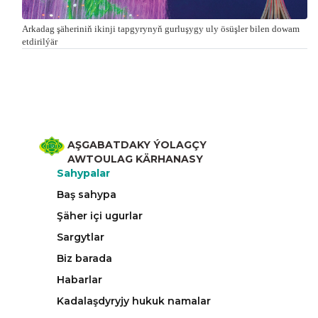
Arkadag şäheriniň ikinji tapgyrynyň gurluşygy uly ösüşler bilen dowam
etdirilýär
AŞGABATDAKY ÝOLAGÇY
AWTOULAG KÄRHANASY
Sahypalar
Baş sahypa
Şäher içi ugurlar
Sargytlar
Biz barada
Habarlar
Kadalaşdyryjy hukuk namalar