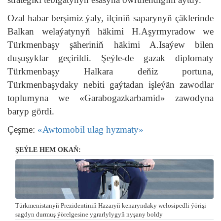
Ozal habar berşimiz ýaly, ilçiniň saparynyň çäklerinde
Balkan welaýatynyň häkimi H.Aşyrmyradow we
Türkmenbaşy şäheriniň häkimi A.Isaýew bilen
duşuşyklar geçirildi. Şeýle-de gazak diplomaty
Türkmenbaşy Halkara deňiz portuna,
Türkmenbaşydaky nebiti gaýtadan işleýän zawodlar
toplumyna we «Garabogazkarbamid» zawodyna
baryp gördi.
Çeşme:
«Awtomobil ulag hyzmaty»
ŞEÝLE HEM OKAŇ:
Türkmenistanyň Prezidentiniň Hazaryň kenaryndaky welosipedli ýörişi
sagdyn durmuş ýörelgesine ygrarlylygyň nyşany boldy