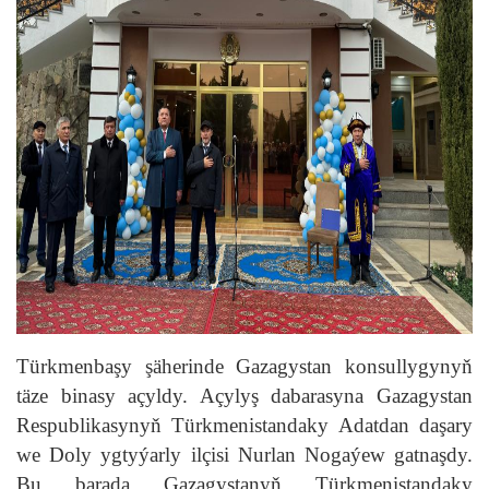
Türkmenbaşy şäherinde Gazagystan konsullygynyň
täze binasy açyldy. Açylyş dabarasyna Gazagystan
Respublikasynyň Türkmenistandaky Adatdan daşary
we Doly ygtyýarly ilçisi Nurlan Nogaýew gatnaşdy.
Bu barada Gazagystanyň Türkmenistandaky