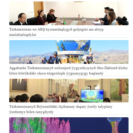
Türkmenistan we ABŞ hyzmatdaşlygyň geljegini ara alnyp
maslahatlaşdylar
Aşgabatda Türkmenistanyň welosiped ýygyndysynyň Abu-Dabiniň kluby
bilen bilelikdäki okuw-türgenleşik ýygnanyşygy başlandy
Türkmenistanyň Brýusseldäki ilçihanasy daşary ýurtly talyplary
ýurdumyz bilen tanyşdyrdy