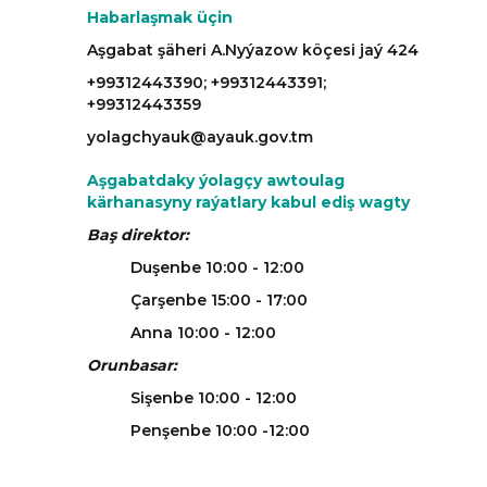
Habarlaşmak üçin
Aşgabat şäheri A.Nyýazow köçesi jaý 424
+99312443390; +99312443391;
+99312443359
yolagchyauk@ayauk.gov.tm
Aşgabatdaky ýolagçy awtoulag
kärhanasyny raýatlary kabul ediş wagty
Baş direktor:
Duşenbe 10:00 - 12:00
Çarşenbe 15:00 - 17:00
Anna 10:00 - 12:00
Orunbasar:
Sişenbe 10:00 - 12:00
Penşenbe 10:00 -12:00