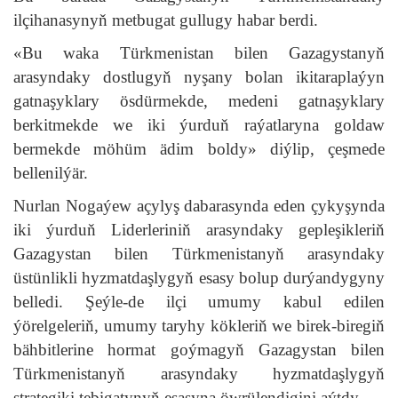
ilçihanasynyň metbugat gullugy habar berdi.
«Bu waka Türkmenistan bilen Gazagystanyň
arasyndaky dostlugyň nyşany bolan ikitaraplaýyn
gatnaşyklary ösdürmekde, medeni gatnaşyklary
berkitmekde we iki ýurduň raýatlaryna goldaw
bermekde möhüm ädim boldy» diýlip, çeşmede
bellenilýär.
Nurlan Nogaýew açylyş dabarasynda eden çykyşynda
iki ýurduň Liderleriniň arasyndaky gepleşikleriň
Gazagystan bilen Türkmenistanyň arasyndaky
üstünlikli hyzmatdaşlygyň esasy bolup durýandygyny
belledi. Şeýle-de ilçi umumy kabul edilen
ýörelgeleriň, umumy taryhy kökleriň we birek-biregiň
bähbitlerine hormat goýmagyň Gazagystan bilen
Türkmenistanyň arasyndaky hyzmatdaşlygyň
strategiki tebigatynyň esasyna öwrülendigini aýtdy.