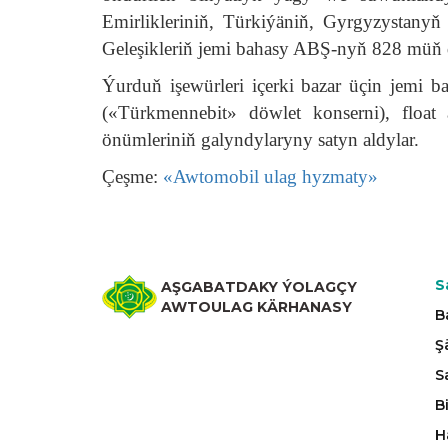
Emirlikleriniň, Türkiýäniň, Gyrgyzystanyň 
Geleşikleriň jemi bahasy ABŞ-nyň 828 müň 
Ýurduň işewürleri içerki bazar üçin jemi 
(«Türkmennebit» döwlet konserni), floa
önümleriniň galyndylaryny satyn aldylar.
Çeşme:
«Awtomobil ulag hyzmaty»
S
AŞGABATDAKY ÝOLAGÇY
AWTOULAG KÄRHANASY
B
Ş
S
B
H