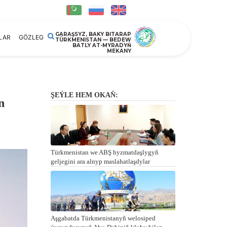
GARAŞSYZ, BAKY BITARAP
LAR
GÖZLEG
TÜRKMENISTAN — BEDEW
BATLY AT-MYRADYŇ
MEKANY
ŞEÝLE HEM OKAŇ:
n
Türkmenistan we ABŞ hyzmatdaşlygyň
geljegini ara alnyp maslahatlaşdylar
Aşgabatda Türkmenistanyň welosiped