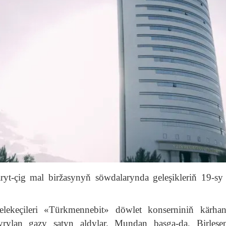
t-çig mal biržasynyň söwdalarynda geleşikleriň 19-sy
elekeçileri «Türkmennebit» döwlet konserniniň kärha
rylan gazy satyn aldylar. Mundan başga-da, Birleşe