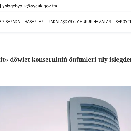
yolagchyauk@ayauk.gov.tm
BIZ BARADA
HABARLAR
KADALAŞDYRYJY HUKUK NAMALAR
SARGYT
» döwlet konserniniň önümleri uly islegde