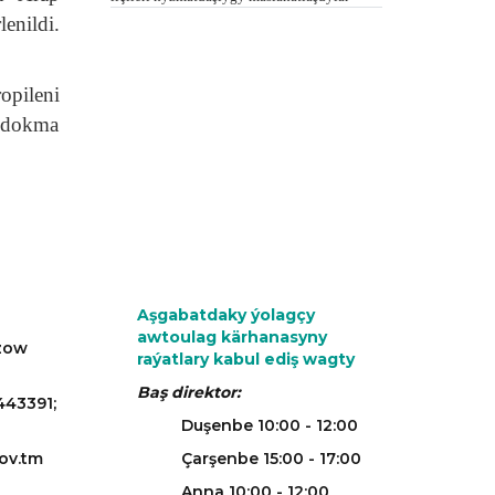
enildi.
opileni
 dokma
Aşgabatdaky ýolagçy
awtoulag kärhanasyny
azow
raýatlary kabul ediş wagty
Baş direktor:
443391;
Duşenbe 10:00 - 12:00
ov.tm
Çarşenbe 15:00 - 17:00
Anna 10:00 - 12:00