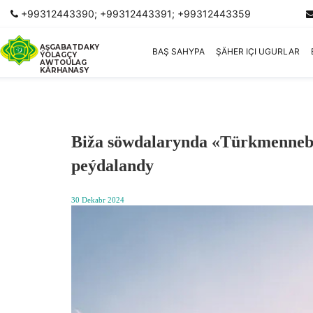
+99312443390; +99312443391; +99312443359
AŞGABATDAKY
BAŞ SAHYPA
ŞÄHER IÇI UGURLAR
ÝOLAGÇY
AWTOULAG
KÄRHANASY
Biža söwdalarynda «Türkmennebit
peýdalandy
30 Dekabr 2024