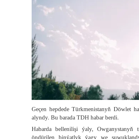
Geçen hepdede Türkmenistanyň Döwlet hary
alyndy. Bu barada TDH habar berdi.
Habarda bellenilişi ýaly, Owganystanyň t
öndürilen binýatlyk ýagy we suwuklandy