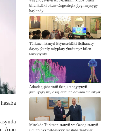
ýygyndysynyň Abu-Dabiniň kluby bilen
bilelikdäki okuw-türgenleşik ýygnanyşygy
başlandy
Türkmenistanyň Brýusseldäki ilçihanasy
daşary ýurtly talyplary ýurdumyz bilen
tanyşdyrdy
Arkadag şäheriniň ikinji tapgyrynyň
gurluşygy uly ösüşler bilen dowam etdirilýär
 hasaba
nasynda
Minskde Türkmenistanyň we Özbegistanyň
n Arap
ilçileri hyzmatdaşlygy maslahatlaşdylar