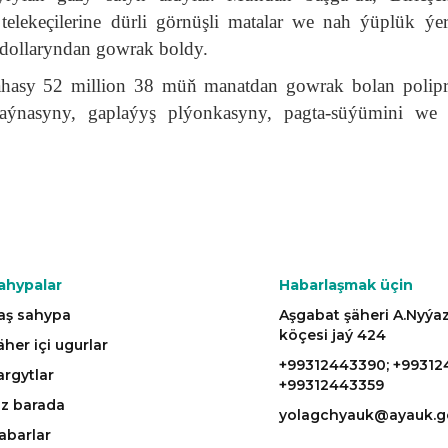
telekeçilerine dürli görnüşli matalar we nah ýüplük ýerl
dollaryndan gowrak boldy.
bahasy 52 million 38 müň manatdan gowrak bolan polipr
t aýnasyny, gaplaýyş plýonkasyny, pagta-süýümini we
ahypalar
Habarlaşmak üçin
aş sahypa
Aşgabat şäheri A.Nyý
köçesi jaý 424
äher içi ugurlar
+99312443390; +99312
argytlar
+99312443359
iz barada
yolagchyauk@ayauk.g
abarlar