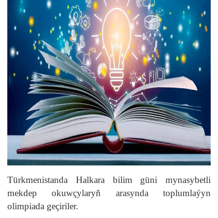
Türkmenistanda Halkara bilim güni mynasybetli
mekdep okuwçylaryň arasynda toplumlaýyn
olimpiada geçiriler.