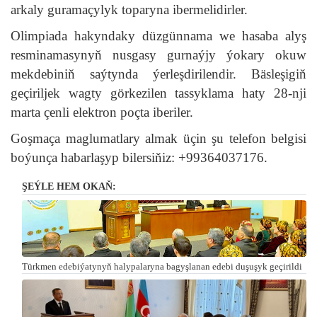
arkaly guramaçylyk toparyna ibermelidirler.
Olimpiada hakyndaky düzgünnama we hasaba alyş
resminamasynyň nusgasy gurnaýjy ýokary okuw
mekdebiniň saýtynda ýerleşdirilendir. Bäsleşigiň
geçiriljek wagty görkezilen tassyklama haty 28-nji
marta çenli elektron poçta iberiler.
Goşmaça maglumatlary almak üçin şu telefon belgisi
boýunça habarlaşyp bilersiňiz: +99364037176.
ŞEÝLE HEM OKAŇ:
Türkmen edebiýatynyň halypalaryna bagyşlanan edebi duşuşyk geçirildi