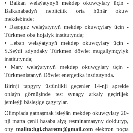
• Balkan welaýatynyň mekdep okuwçylary üçin -
Balkanabadyň nebitçilik orta hünär okuw
mekdebinde;
• Daşoguz welaýatynyň mekdep okuwçylary üçin -
Türkmen oba hojalyk institutynda;
• Lebap welaýatynyň mekdep okuwçylary üçin -
S.Seýdi adyndaky Türkmen döwlet mugallymçylyk
institutynda;
• Mary welaýatynyň mekdep okuwçylary üçin -
Türkmenistanyň Döwlet energetika institutynda.
Birinji tapgyry üstünlikli geçenler 14-nji aprelde
onlaýn görnüşinde test synagy arkaly geçiriljek
jemleýji bäsleşige çagyrylar.
Olimpiada gatnaşmak isleýän mekdep okuwçylary 20-
nji marta çenli hasaba alyş resminamasyny dolduryp,
ony
mailto:hgi.charetm@gmail.com
elektron poçta