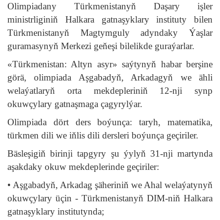
Olimpiadany Türkmenistanyň Daşary işler
ministrliginiň Halkara gatnaşyklary instituty bilen
Türkmenistanyň Magtymguly adyndaky Ýaşlar
guramasynyň Merkezi geňeşi bilelikde guraýarlar.
«Türkmenistan: Altyn asyr» saýtynyň habar berşine
görä, olimpiada Aşgabadyň, Arkadagyň we ähli
welaýatlaryň orta mekdepleriniň 12-nji synp
okuwçylary gatnaşmaga çagyrylýar.
Olimpiada dört ders boýunça: taryh, matematika,
türkmen dili we iňlis dili dersleri boýunça geçiriler.
Bäsleşigiň birinji tapgyry şu ýylyň 31-nji martynda
aşakdaky okuw mekdeplerinde geçiriler:
• Aşgabadyň, Arkadag şäheriniň we Ahal welaýatynyň
okuwçylary üçin - Türkmenistanyň DIM-niň Halkara
gatnaşyklary institutynda;