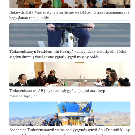
Bakuwda Halk Maslahatynyň mejlisine we BMG-niň täze Kararnamasyna
bagyşlanan çäre guraldy
Türkmenistanyň Prezidentiniň Hazaryň kenaryndaky welosipedli ýörişi
sagdyn durmuş ýörelgesine ygrarlylygyň nyşany boldy
Türkmenistan we ABŞ hyzmatdaşlygyň geljegini ara alnyp
maslahatlaşdylar
Aşgabatda Türkmenistanyň welosiped ýygyndysynyň Abu-Dabiniň kluby