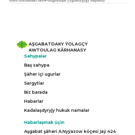
bilen bilelikdäki okuw-türgenleşik ýygnanyşygy başlandy
AŞGABATDAKY ÝOLAGÇY
AWTOULAG KÄRHANASY
Sahypalar
Baş sahypa
Şäher içi ugurlar
Sargytlar
Biz barada
Habarlar
Kadalaşdyryjy hukuk namalar
Habarlaşmak üçin
Aşgabat şäheri A.Nyýazow köçesi jaý 424