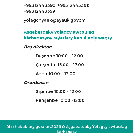
+99312443390; +99312443391;
+99312443359
yolagchyauk@ayauk.gov.tm
Aşgabatdaky ýolagçy awtoulag
kärhanasyny raýatlary kabul ediş wagty
Baş direktor:
Duşenbe 10:00 - 12:00
Çarşenbe 15:00 - 17:00
Anna 10:00 - 12:00
Orunbasar:
Sişenbe 10:00 - 12:00
Penşenbe 10:00 -12:00
Ähli hukuklary goralan.2026 © Aşgabatdaky Ýolagçy awtoulag
kärhanasy