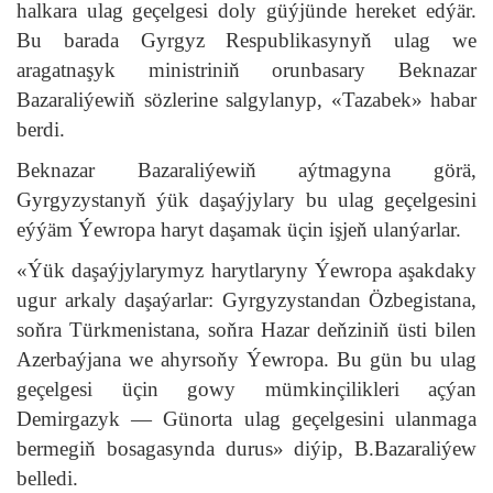
halkara ulag geçelgesi doly güýjünde hereket edýär.
Bu barada Gyrgyz Respublikasynyň ulag we
aragatnaşyk ministriniň orunbasary Beknazar
Bazaraliýewiň sözlerine salgylanyp, «Tazabek» habar
berdi.
Beknazar Bazaraliýewiň aýtmagyna görä,
Gyrgyzystanyň ýük daşaýjylary bu ulag geçelgesini
eýýäm Ýewropa haryt daşamak üçin işjeň ulanýarlar.
«Ýük daşaýjylarymyz harytlaryny Ýewropa aşakdaky
ugur arkaly daşaýarlar: Gyrgyzystandan Özbegistana,
soňra Türkmenistana, soňra Hazar deňziniň üsti bilen
Azerbaýjana we ahyrsoňy Ýewropa. Bu gün bu ulag
geçelgesi üçin gowy mümkinçilikleri açýan
Demirgazyk — Günorta ulag geçelgesini ulanmaga
bermegiň bosagasynda durus» diýip, B.Bazaraliýew
belledi.