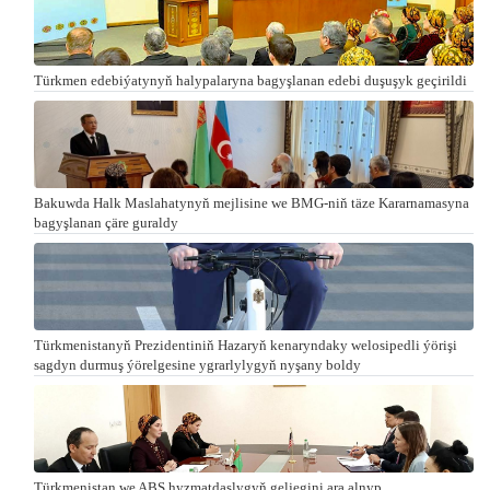
Türkmen edebiýatynyň halypalaryna bagyşlanan edebi duşuşyk geçirildi
Bakuwda Halk Maslahatynyň mejlisine we BMG-niň täze Kararnamasyna
bagyşlanan çäre guraldy
Türkmenistanyň Prezidentiniň Hazaryň kenaryndaky welosipedli ýörişi
sagdyn durmuş ýörelgesine ygrarlylygyň nyşany boldy
Türkmenistan we ABŞ hyzmatdaşlygyň geljegini ara alnyp