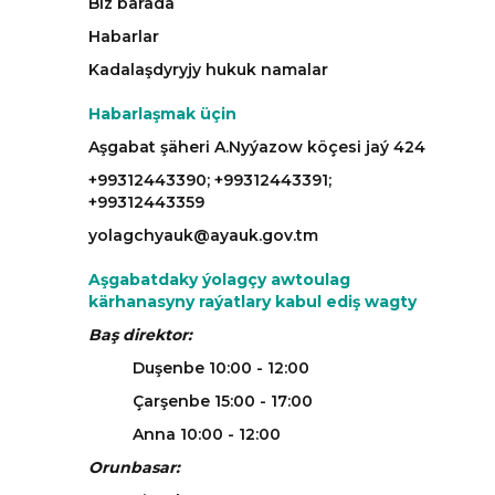
Biz barada
Habarlar
Kadalaşdyryjy hukuk namalar
Habarlaşmak üçin
Aşgabat şäheri A.Nyýazow köçesi jaý 424
+99312443390; +99312443391;
+99312443359
yolagchyauk@ayauk.gov.tm
Aşgabatdaky ýolagçy awtoulag
kärhanasyny raýatlary kabul ediş wagty
Baş direktor:
Duşenbe 10:00 - 12:00
Çarşenbe 15:00 - 17:00
Anna 10:00 - 12:00
Orunbasar: