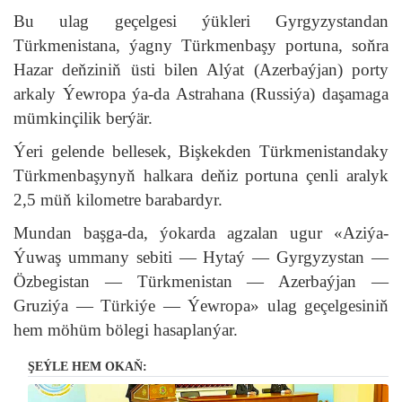
Bu ulag geçelgesi ýükleri Gyrgyzystandan
Türkmenistana, ýagny Türkmenbaşy portuna, soňra
Hazar deňziniň üsti bilen Alýat (Azerbaýjan) porty
arkaly Ýewropa ýa-da Astrahana (Russiýa) daşamaga
mümkinçilik berýär.
Ýeri gelende bellesek, Bişkekden Türkmenistandaky
Türkmenbaşynyň halkara deňiz portuna çenli aralyk
2,5 müň kilometre barabardyr.
Mundan başga-da, ýokarda agzalan ugur «Aziýa-
Ýuwaş ummany sebiti — Hytaý — Gyrgyzystan —
Özbegistan — Türkmenistan — Azerbaýjan —
Gruziýa — Türkiýe — Ýewropa» ulag geçelgesiniň
hem möhüm bölegi hasaplanýar.
ŞEÝLE HEM OKAŇ: