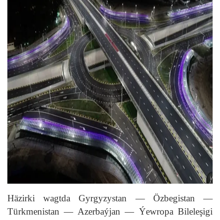
Häzirki wagtda Gyrgyzystan — Özbegistan —
Türkmenistan — Azerbaýjan — Ýewropa Bileleşigi