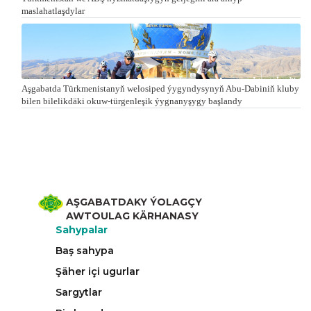
maslahatlaşdylar
Aşgabatda Türkmenistanyň welosiped ýygyndysynyň Abu-Dabiniň kluby
bilen bilelikdäki okuw-türgenleşik ýygnanyşygy başlandy
AŞGABATDAKY ÝOLAGÇY
AWTOULAG KÄRHANASY
Sahypalar
Baş sahypa
Şäher içi ugurlar
Sargytlar