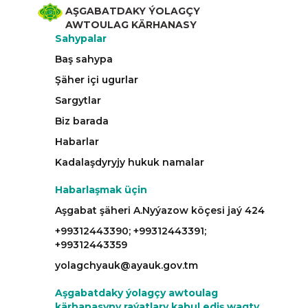
AŞGABATDAKY ÝOLAGÇY
AWTOULAG KÄRHANASY
Sahypalar
Baş sahypa
Şäher içi ugurlar
Sargytlar
Biz barada
Habarlar
Kadalaşdyryjy hukuk namalar
Habarlaşmak üçin
Aşgabat şäheri A.Nyýazow köçesi jaý 424
+99312443390; +99312443391;
+99312443359
yolagchyauk@ayauk.gov.tm
Aşgabatdaky ýolagçy awtoulag
kärhanasyny raýatlary kabul ediş wagty