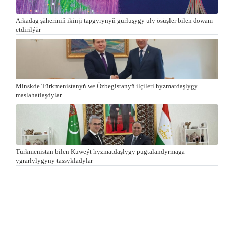
Arkadag şäheriniň ikinji tapgyrynyň gurluşygy uly ösüşler bilen dowam
etdirilýär
Minskde Türkmenistanyň we Özbegistanyň ilçileri hyzmatdaşlygy
maslahatlaşdylar
Türkmenistan bilen Kuweýt hyzmatdaşlygy pugtalandyrmaga
ygrarlylygyny tassykladylar