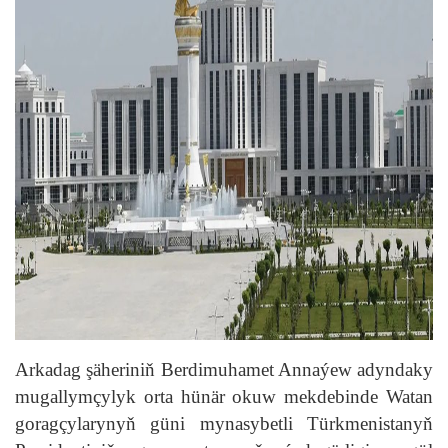
Arkadag şäheriniň Berdimuhamet Annaýew adyndaky
mugallymçylyk orta hünär okuw mekdebinde Watan
goragçylarynyň güni mynasybetli Türkmenistanyň