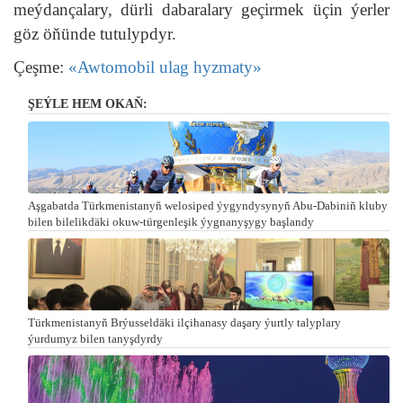
meýdançalary, dürli dabaralary geçirmek üçin ýerler
göz öňünde tutulypdyr.
Çeşme:
«Awtomobil ulag hyzmaty»
ŞEÝLE HEM OKAŇ:
Aşgabatda Türkmenistanyň welosiped ýygyndysynyň Abu-Dabiniň kluby
bilen bilelikdäki okuw-türgenleşik ýygnanyşygy başlandy
Türkmenistanyň Brýusseldäki ilçihanasy daşary ýurtly talyplary
ýurdumyz bilen tanyşdyrdy