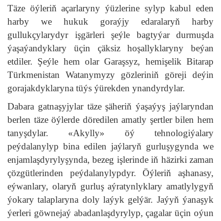
Täze öýleriň açarlaryny ýüzlerine sylyp kabul eden
harby we hukuk goraýjy edaralaryň harby
gullukçylarydyr işgärleri şeýle bagtyýar durmuşda
ýaşaýandyklary üçin çäksiz hoşallyklaryny beýan
etdiler. Şeýle hem olar Garaşsyz, hemişelik Bitarap
Türkmenistan Watanymyzy gözleriniň göreji deýin
gorajakdyklaryna tüýs ýürekden ynandyrdylar.
Dabara gatnaşyjylar täze şäheriň ýaşaýyş jaýlaryndan
berlen täze öýlerde döredilen amatly şertler bilen hem
tanyşdylar. «Akylly» öý tehnologiýalary
peýdalanylyp bina edilen jaýlaryň gurluşygynda we
enjamlaşdyrylyşynda, bezeg işlerinde iň häzirki zaman
çözgütlerinden peýdalanylypdyr. Öýleriň aşhanasy,
eýwanlary, olaryň gurluş aýratynlyklary amatlylygyň
ýokary talaplaryna doly laýyk gelýär. Jaýyň ýanaşyk
ýerleri göwnejaý abadanlaşdyrylyp, çagalar üçin oýun