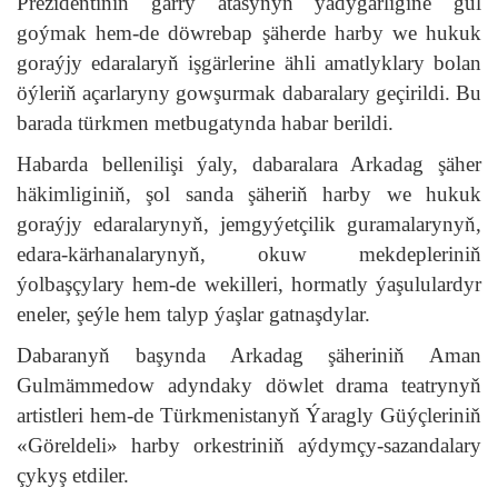
Prezidentiniň garry atasynyň ýadygärligine gül
goýmak hem-de döwrebap şäherde harby we hukuk
goraýjy edaralaryň işgärlerine ähli amatlyklary bolan
öýleriň açarlaryny gowşurmak dabaralary geçirildi. Bu
barada türkmen metbugatynda habar berildi.
Habarda bellenilişi ýaly, dabaralara Arkadag şäher
häkimliginiň, şol sanda şäheriň harby we hukuk
goraýjy edaralarynyň, jemgyýetçilik guramalarynyň,
edara-kärhanalarynyň, okuw mekdepleriniň
ýolbaşçylary hem-de wekilleri, hormatly ýaşululardyr
eneler, şeýle hem talyp ýaşlar gatnaşdylar.
Dabaranyň başynda Arkadag şäheriniň Aman
Gulmämmedow adyndaky döwlet drama teatrynyň
artistleri hem-de Türkmenistanyň Ýaragly Güýçleriniň
«Göreldeli» harby orkestriniň aýdymçy-sazandalary
çykyş etdiler.