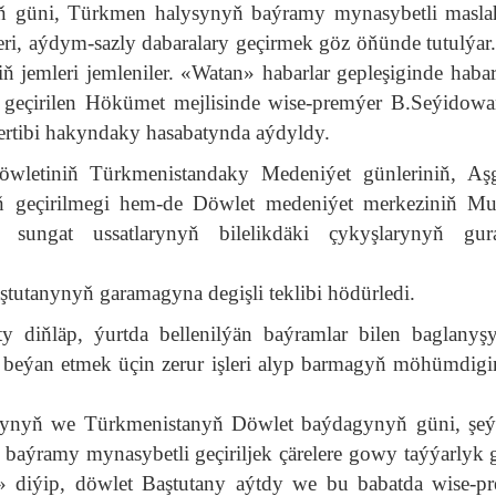
ň güni, Türkmen halysynyň baýramy mynasybetli maslah
ileri, aýdym-sazly dabaralary geçirmek göz öňünde tutulýar
niň jemleri jemleniler. «Watan» habarlar gepleşiginde habar
y geçirilen Hökümet mejlisinde wise-premýer B.Seýidow
tertibi hakyndaky hasabatynda aýdyldy.
öwletiniň Türkmenistandaky Medeniýet günleriniň, Aş
lyň geçirilmegi hem-de Döwlet medeniýet merkeziniň M
sungat ussatlarynyň bilelikdäki çykyşlarynyň gur
tutanynyň garamagyna degişli teklibi hödürledi.
 diňläp, ýurtda bellenilýän baýramlar bilen baglanyş
n beýan etmek üçin zerur işleri alyp barmagyň möhümdigi
asynyň we Türkmenistanyň Döwlet baýdagynyň güni, şe
baýramy mynasybetli geçiriljek çärelere gowy taýýarlyk
» diýip, döwlet Baştutany aýtdy we bu babatda wise-p