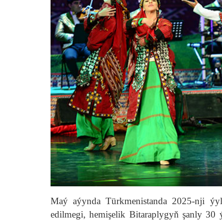
Maý aýynda Türkmenistanda 2025-nji ýyl
edilmegi, hemişelik Bitaraplygyň şanly 30