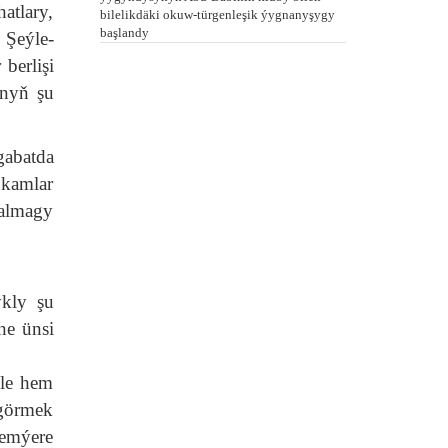
atlary,
bilelikdäki okuw-türgenleşik ýygnanyşygy
başlandy
. Şeýle-
 berlişi
anyň şu
gabatda
ukamlar
almagy
ykly şu
ne ünsi
ýle hem
 görmek
remýere