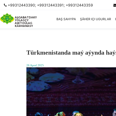
+99312443390; +99312443391; +99312443359
AŞGABATDAKY
BAŞ SAHYPA
ŞÄHER IÇI UGURLAR
ÝOLAGÇY
AWTOULAG
KÄRHANASY
Türkmenistanda maý aýynda haýsy
26 Aprel 2025