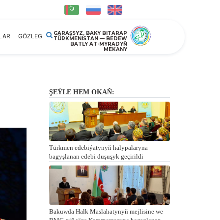
GARAŞSYZ, BAKY BITARAP
LAR
GÖZLEG
TÜRKMENISTAN — BEDEW
BATLY AT-MYRADYŇ
MEKANY
ŞEÝLE HEM OKAŇ:
Türkmen edebiýatynyň halypalaryna
bagyşlanan edebi duşuşyk geçirildi
Bakuwda Halk Maslahatynyň mejlisine we