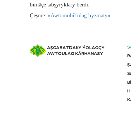
birnäçe tabşyryklary berdi.
Çeşme:
«Awtomobil ulag hyzmaty»
S
AŞGABATDAKY ÝOLAGÇY
AWTOULAG KÄRHANASY
B
Ş
S
B
H
K