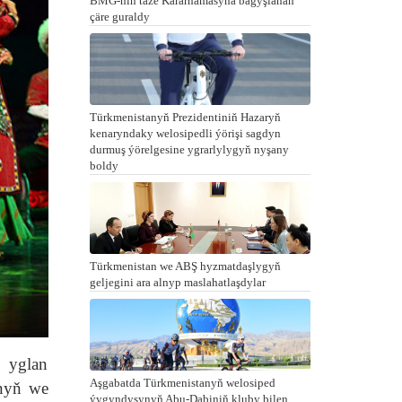
BMG-niň täze Kararnamasyna bagyşlanan
çäre guraldy
Türkmenistanyň Prezidentiniň Hazaryň
kenaryndaky welosipedli ýörişi sagdyn
durmuş ýörelgesine ygrarlylygyň nyşany
boldy
Türkmenistan we ABŞ hyzmatdaşlygyň
geljegini ara alnyp maslahatlaşdylar
 yglan
Aşgabatda Türkmenistanyň welosiped
ynyň we
ýygyndysynyň Abu-Dabiniň kluby bilen