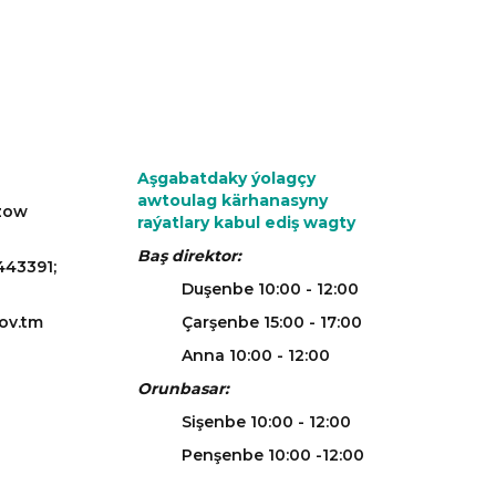
Aşgabatdaky ýolagçy
awtoulag kärhanasyny
azow
raýatlary kabul ediş wagty
Baş direktor:
443391;
Duşenbe 10:00 - 12:00
ov.tm
Çarşenbe 15:00 - 17:00
Anna 10:00 - 12:00
Orunbasar:
Sişenbe 10:00 - 12:00
Penşenbe 10:00 -12:00