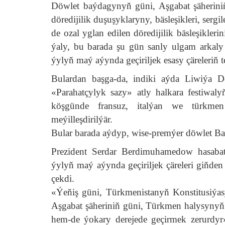
Döwlet baýdagynyň güni, Aşgabat şäherini
döredijilik duşuşyklaryny, bäsleşikleri, serg
de ozal yglan edilen döredijilik bäsleşikleri
ýaly, bu barada şu gün sanly ulgam arkal
ýylyň maý aýynda geçiriljek esasy çäreleriň 
Bulardan başga-da, indiki aýda Liwiýa D
«Parahatçylyk sazy» atly halkara festiwa
köşgünde fransuz, italýan we türkmen 
meýilleşdirilýär.
Bular barada aýdyp, wise-premýer döwlet Baş
Prezident Serdar Berdimuhamedow hasabaty
ýylyň maý aýynda geçiriljek çäreleri giňde
çekdi.
«Ýeňiş güni, Türkmenistanyň Konstitusiý
Aşgabat şäheriniň güni, Türkmen halysynyň 
hem-de ýokary derejede geçirmek zerurdyr