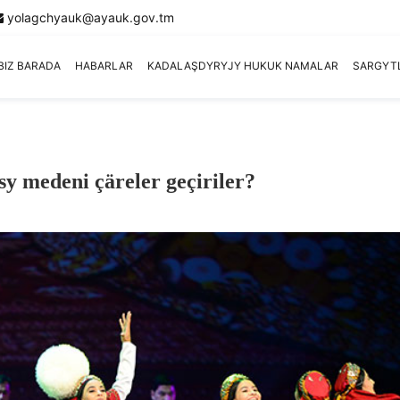
yolagchyauk@ayauk.gov.tm
BIZ BARADA
HABARLAR
KADALAŞDYRYJY HUKUK NAMALAR
SARGYT
 medeni çäreler geçiriler?