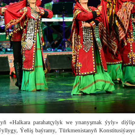
yň «Halkara parahatçylyk we ynanyşmak ýyly» diýlip
 ýyllygy, Ýeňiş baýramy, Türkmenistanyň Konstitusiýas