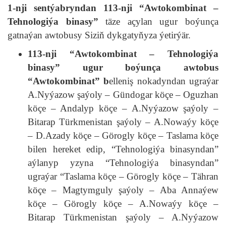
1-nji sentýabryndan 113-nji “Awtokombinat –
Tehnologiýa binasy”
täze açylan ugur boýunça
gatnaýan awtobusy Siziň dykgatyňyza ýetirýär.
113-nji “Awtokombinat – Tehnologiýa
binasy” ugur boýunça awtobus
“Awtokombinat” b
elleniş nokadyndan ugraýar
A.Nyýazow şaýoly – Gündogar köçe – Oguzhan
köçe – Andalyp köçe – A.Nyýazow şaýoly –
Bitarap Türkmenistan şaýoly – A.Nowaýy köçe
– D.Azady köçe – Görogly köçe – Taslama köçe
bilen hereket edip, “Tehnologiýa binasyndan”
aýlanyp yzyna “Tehnologiýa binasyndan”
ugraýar “Taslama köçe – Görogly köçe – Tähran
köçe – Magtymguly şaýoly – Aba Annaýew
köçe – Görogly köçe – A.Nowaýy köçe –
Bitarap Türkmenistan şaýoly – A.Nyýazow