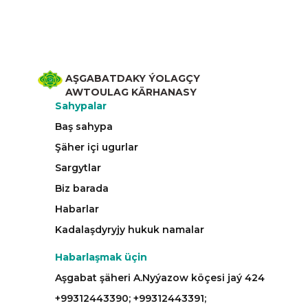
AŞGABATDAKY ÝOLAGÇY
AWTOULAG KÄRHANASY
Sahypalar
Baş sahypa
Şäher içi ugurlar
Sargytlar
Biz barada
Habarlar
Kadalaşdyryjy hukuk namalar
Habarlaşmak üçin
Aşgabat şäheri A.Nyýazow köçesi jaý 424
+99312443390; +99312443391;