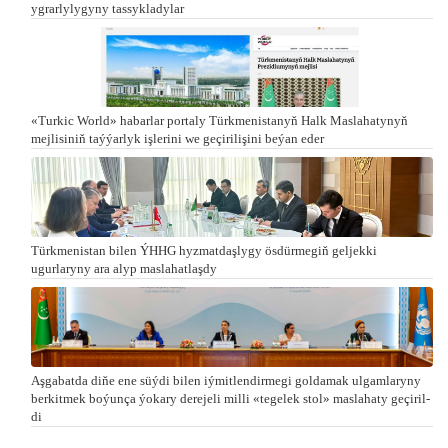
ygrarlylygyny tassykladylar
«Turkic World» habarlar portaly Türkmenistanyň Halk Maslahatynyň
mejlisiniň taýýarlyk işlerini we geçirilişini beýan eder
Türkmenistan bilen ÝHHG hyzmatdaşlygy ösdürmegiň geljekki
ugurlaryny ara alyp maslahatlaşdy
Aşgabatda di­ňe ene süý­di bi­len iý­mit­len­dir­me­gi gol­da­mak ul­gam­la­ry­ny
ber­kit­mek bo­ýun­ça ýo­ka­ry de­re­je­li milli «te­ge­lek stol» mas­la­ha­ty ge­çi­ril­
di