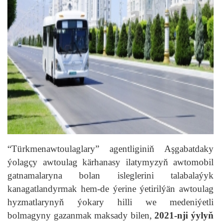
“Türkmenawtoulaglary” agentliginiň Aşgabatdaky
ýolagçy awtoulag kärhanasy ilatymyzyň awtomobil
gatnamalaryna bolan isleglerini talabalaýyk
kanagatlandyrmak hem-de ýerine ýetirilýän awtoulag
hyzmatlarynyň ýokary hilli we medeniýetli
bolmagyny gazanmak maksady bilen,
2021-nji ýylyň