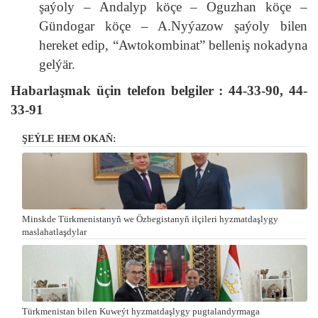
şaýoly – Andalyp köçe – Oguzhan köçe –
Gündogar köçe – A.Nyýazow şaýoly bilen
hereket edip, “Awtokombinat” belleniş nokadyna
gelýär.
Habarlaşmak üçin telefon belgiler : 44-33-90, 44-
33-91
ŞEÝLE HEM OKAŇ:
Minskde Türkmenistanyň we Özbegistanyň ilçileri hyzmatdaşlygy
maslahatlaşdylar
Türkmenistan bilen Kuweýt hyzmatdaşlygy pugtalandyrmaga