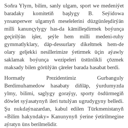
Soňra Ylym, bilim, sanly ulgam, sport we medeniýet
baradaky komitetiň başlygy B. Seýidowa
ynsanperwer ulgamyň meselelerini düzgünleşdirýän
milli kanunçylygy has-da kämilleşdirmek boýunça
geçirilýän işler, şeýle hem milli medeni-ruhy
gymmatlyklary, däp-dessurlary dikeltmek hem-de
olary geljekki nesillerimize ýetirmek üçin aýawly
saklamak boýunça wezipeleri üstünlikli çözmek
maksady bilen görülýän çäreler barada hasabat berdi.
Hormatly Prezidentimiz Gurbanguly
Berdimuhamedow hasabaty diňläp, ýurdumyzda
ylmy, bilimi, saglygy goraýşy, sporty ösdürmegiň
döwlet syýasatynyň ileri tutulýan ugrudygyny belledi.
Şu nukdaýnazardan, kabul edilen Türkmenistanyň
«Bilim hakyndaky» Kanunynyň ýerine ýetirilmegine
aýratyn üns berilmelidir.