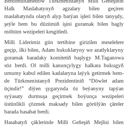
Berdimuhamedow Türkmenistanyň Milli Geňeşiniň
Halk Maslahatynyň agzalary bilen geçiren
maslahatynda olaryň alyp barýan işleri bilen tanyşdy,
şeýle hem bu düzümiň işini guramak bilen bagly
möhüm wezipeleri kesgitledi.
Milli Liderimiz gün tertibine girizilen meselelere
geçip, ilki bilen, Adam hukuklaryny we azatlyklaryny
goramak baradaky komitetiň başlygy M.Taganowa
söz berdi. Ol milli kanunçylygy halkara hukugyň
umumy kabul edilen kadalaryna laýyk getirmek hem-
de Türkmenistanyň Prezidentiniň “Döwlet adam
üçindir!” diýen şygarynda öz beýanyny tapýan
syýasaty durmuşa geçirmek boýunça wezipeleri
üstünlikli çözmek maksady bilen görülýän çäreler
barada hasabat berdi.
Hasabatyň çäklerinde Milli Geňeşiň Mejlisi bilen