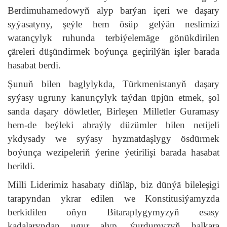
Berdimuhamedowyň alyp barýan içeri we daşary
syýasatyny, şeýle hem ösüp gelýän neslimizi
watançylyk ruhunda terbiýelemäge gönükdirilen
çäreleri düşündirmek boýunça geçirilýän işler barada
hasabat berdi.
Şunuň bilen baglylykda, Türkmenistanyň daşary
syýasy ugruny kanunçylyk taýdan üpjün etmek, şol
sanda daşary döwletler, Birleşen Milletler Guramasy
hem-de beýleki abraýly düzümler bilen netijeli
ykdysady we syýasy hyzmatdaşlygy ösdürmek
boýunça wezipeleriň ýerine ýetirilişi barada hasabat
berildi.
Milli Liderimiz hasabaty diňläp, biz dünýä bileleşigi
tarapyndan ykrar edilen we Konstitusiýamyzda
berkidilen oňyn Bitaraplygymyzyň esasy
kadalaryndan ugur alyp, ýurdumyzyň halkara