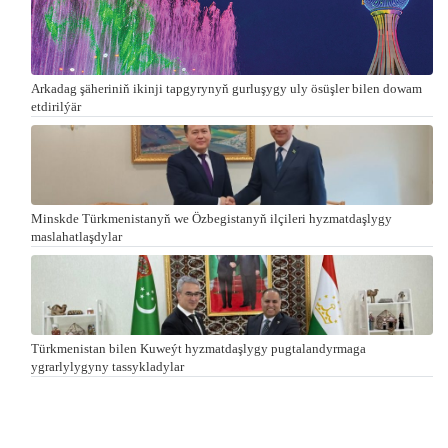
Arkadag şäheriniň ikinji tapgyrynyň gurluşygy uly ösüşler bilen dowam
etdirilýär
Minskde Türkmenistanyň we Özbegistanyň ilçileri hyzmatdaşlygy
maslahatlaşdylar
Türkmenistan bilen Kuweýt hyzmatdaşlygy pugtalandyrmaga
ygrarlylygyny tassykladylar