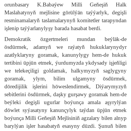
orunbasary K.Babaýew Milli Geňeşiň Halk
Maslahatynyň mejlisine görülýän taýýarlyk, degişli
resminamalaryň taslamalarynyň komitetler tarapyndan
işlenip taýýarlanylyşy barada hasabat berdi.
Demokratik özgertmeleri mundan beýläk-de
ösdürmek, adamyň we raýatyň hukuklarynydyr
azatlyklaryny goramak, kanunylygy hem-de hukuk
tertibini üpjün etmek, ýurdumyzda ykdysady işjeňligi
we telekeçiligi goldamak, halkymyzyň saglygyny
goramak, ylym, bilim ulgamyny ösdürmek,
döredijilik işlerini höweslendirmek, Diýarymyzyň
sebitlerini ösdürmek, daşky gurşawy goramak hem-de
beýleki degişli ugurlar boýunça amala aşyrylýan
döwlet syýasatyny kanunçylyk taýdan üpjün etmek
boýunça Milli Geňeşiň Mejlisiniň agzalary bilen alnyp
barylýan işler hasabatyň esasyny düzdi. Şunuň bilen