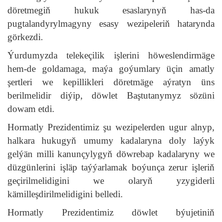
döretmegiň hukuk esaslarynyň has-da
pugtalandyrylmagyny esasy wezipeleriň hatarynda
görkezdi.
Ýurdumyzda telekeçilik işlerini höweslendirmäge
hem-de goldamaga, maýa goýumlary üçin amatly
şertleri we kepillikleri döretmäge aýratyn üns
berilmelidir diýip, döwlet Baştutanymyz sözüni
dowam etdi.
Hormatly Prezidentimiz şu wezipelerden ugur alnyp,
halkara hukugyň umumy kadalaryna doly laýyk
gelýän milli kanunçylygyň döwrebap kadalaryny we
düzgünlerini işläp taýýarlamak boýunça zerur işleriň
geçirilmelidigini we olaryň yzygiderli
kämilleşdirilmelidigini belledi.
Hormatly Prezidentimiz döwlet býujetiniň