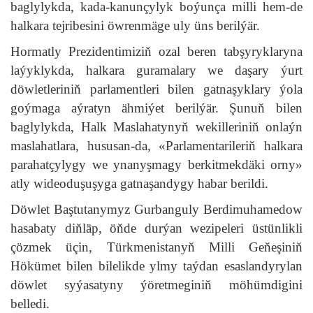
baglylykda, kada-kanunçylyk boýunça milli hem-de
halkara tejribesini öwrenmäge uly üns berilýär.
Hormatly Prezidentimiziň ozal beren tabşyryklaryna
laýyklykda, halkara guramalary we daşary ýurt
döwletleriniň parlamentleri bilen gatnaşyklary ýola
goýmaga aýratyn ähmiýet berilýär. Şunuň bilen
baglylykda, Halk Maslahatynyň wekilleriniň onlaýn
maslahatlara, hususan-da, «Parlamentarileriň halkara
parahatçylygy we ynanyşmagy berkitmekdäki orny»
atly wideoduşuşyga gatnaşandygy habar berildi.
Döwlet Baştutanymyz Gurbanguly Berdimuhamedow
hasabaty diňläp, öňde durýan wezipeleri üstünlikli
çözmek üçin, Türkmenistanyň Milli Geňeşiniň
Hökümet bilen bilelikde ylmy taýdan esaslandyrylan
döwlet syýasatyny ýöretmeginiň möhümdigini
belledi.