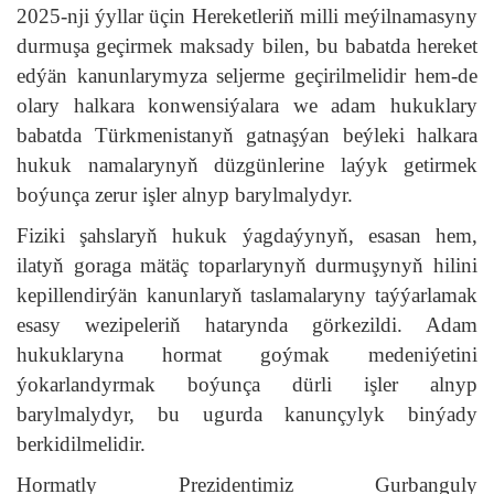
2025-nji ýyllar üçin Hereketleriň milli meýilnamasyny
durmuşa geçirmek maksady bilen, bu babatda hereket
edýän kanunlarymyza seljerme geçirilmelidir hem-de
olary halkara konwensiýalara we adam hukuklary
babatda Türkmenistanyň gatnaşýan beýleki halkara
hukuk namalarynyň düzgünlerine laýyk getirmek
boýunça zerur işler alnyp barylmalydyr.
Fiziki şahslaryň hukuk ýagdaýynyň, esasan hem,
ilatyň goraga mätäç toparlarynyň durmuşynyň hilini
kepillendirýän kanunlaryň taslamalaryny taýýarlamak
esasy wezipeleriň hatarynda görkezildi. Adam
hukuklaryna hormat goýmak medeniýetini
ýokarlandyrmak boýunça dürli işler alnyp
barylmalydyr, bu ugurda kanunçylyk binýady
berkidilmelidir.
Hormatly Prezidentimiz Gurbanguly