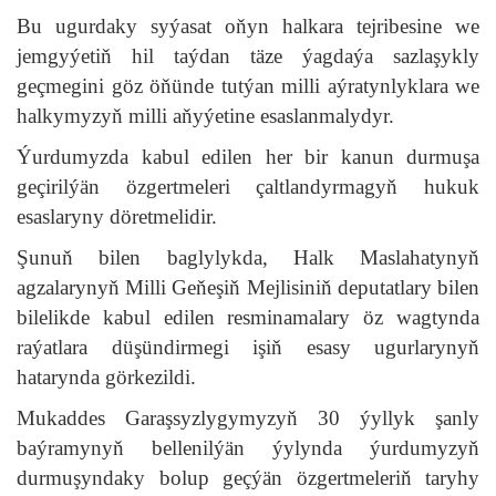
Bu ugurdaky syýasat oňyn halkara tejribesine we
jemgyýetiň hil taýdan täze ýagdaýa sazlaşykly
geçmegini göz öňünde tutýan milli aýratynlyklara we
halkymyzyň milli aňyýetine esaslanmalydyr.
Ýurdumyzda kabul edilen her bir kanun durmuşa
geçirilýän özgertmeleri çaltlandyrmagyň hukuk
esaslaryny döretmelidir.
Şunuň bilen baglylykda, Halk Maslahatynyň
agzalarynyň Milli Geňeşiň Mejlisiniň deputatlary bilen
bilelikde kabul edilen resminamalary öz wagtynda
raýatlara düşündirmegi işiň esasy ugurlarynyň
hatarynda görkezildi.
Mukaddes Garaşsyzlygymyzyň 30 ýyllyk şanly
baýramynyň bellenilýän ýylynda ýurdumyzyň
durmuşyndaky bolup geçýän özgertmeleriň taryhy