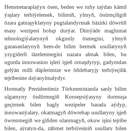
Hemmetaraplaýyn ösen, beden we ruhy taýdan kämil
ýaşlary terbiýelemek, bilimiň, ylmyň, önümçiligiň
özara gatnaşyklaryny pugtalandyrmak häzirki döwrüň
esasy wezipesi bolup durýar. Dünýäde maglumat
tehnologiýalarynyň okgunly ösmegini, ylmyň
gazananlarynyň hem-de bilim bermek usullarynyň
yzygiderli täzelenmegini nazara almak bilen, bu
ugurda innowasion işleri işjeň ornaşdyryp, gadymdan
gelýän milli däplerimize we öňdebaryjy terbiýeçilik
tejribesine daýanylmalydyr.
Hormatly Prezidentimiz Türkmenistanda sanly bilim
ulgamyny ösdürmegiň Konsepsiýasyny durmuşa
geçirmek bilen bagly wezipeler barada aýdyp,
innowasiýalary, okatmagyň döwrebap usullaryny işjeň
öwrenmegiň we giňden ulanmagyň, okuw işini tejribe
bilen, aýratyn-da, zähmet terbiýesiniň usullary bilen