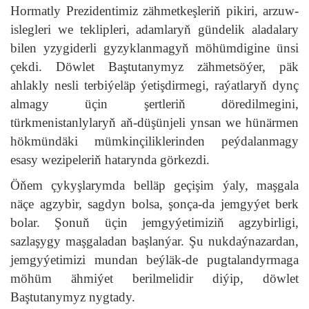
Hormatly Prezidentimiz zähmetkeşleriň pikiri, arzuw-
islegleri we teklipleri, adamlaryň gündelik aladalary
bilen yzygiderli gyzyklanmagyň möhümdigine ünsi
çekdi. Döwlet Baştutanymyz zähmetsöýer, päk
ahlakly nesli terbiýeläp ýetişdirmegi, raýatlaryň dynç
almagy üçin şertleriň döredilmegini,
türkmenistanlylaryň aň-düşünjeli ynsan we hünärmen
hökmündäki mümkinçiliklerinden peýdalanmagy
esasy wezipeleriň hatarynda görkezdi.
Öňem çykyşlarymda belläp geçişim ýaly, maşgala
näçe agzybir, sagdyn bolsa, şonça-da jemgyýet berk
bolar. Şonuň üçin jemgyýetimiziň agzybirligi,
sazlaşygy maşgaladan başlanýar. Şu nukdaýnazardan,
jemgyýetimizi mundan beýläk-de pugtalandyrmaga
möhüm ähmiýet berilmelidir diýip, döwlet
Baştutanymyz nygtady.