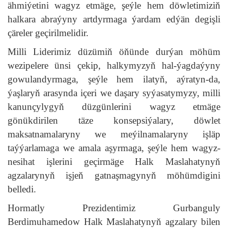
ähmiýetini wagyz etmäge, şeýle hem döwletimiziň
halkara abraýyny artdyrmaga ýardam edýän degişli
çäreler geçirilmelidir.
Milli Liderimiz düzümiň öňünde durýan möhüm
wezipelere ünsi çekip, halkymyzyň hal-ýagdaýyny
gowulandyrmaga, şeýle hem ilatyň, aýratyn-da,
ýaşlaryň arasynda içeri we daşary syýasatymyzy, milli
kanunçylygyň düzgünlerini wagyz etmäge
gönükdirilen täze konsepsiýalary, döwlet
maksatnamalaryny we meýilnamalaryny işläp
taýýarlamaga we amala aşyrmaga, şeýle hem wagyz-
nesihat işlerini geçirmäge Halk Maslahatynyň
agzalarynyň işjeň gatnaşmagynyň möhümdigini
belledi.
Hormatly Prezidentimiz Gurbanguly
Berdimuhamedow Halk Maslahatynyň agzalary bilen