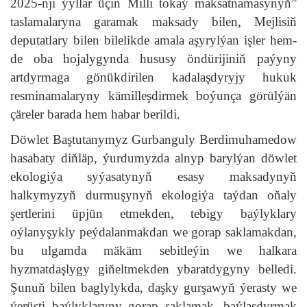
2025-nji ýyllar üçin Milli tokaý maksatnamasynyň”
taslamalaryna garamak maksady bilen, Mejlisiň
deputatlary bilen bilelikde amala aşyrylýan işler hem-
de oba hojalygynda hususy öndürijiniň paýyny
artdyrmaga gönükdirilen kadalaşdyryjy hukuk
resminamalaryny kämilleşdirmek boýunça görülýän
çäreler barada hem habar berildi.
Döwlet Baştutanymyz Gurbanguly Berdimuhamedow
hasabaty diňläp, ýurdumyzda alnyp barylýan döwlet
ekologiýa syýasatynyň esasy maksadynyň
halkymyzyň durmuşynyň ekologiýa taýdan oňaly
şertlerini üpjün etmekden, tebigy baýlyklary
oýlanyşykly peýdalanmakdan we gorap saklamakdan,
bu ulgamda mäkäm sebitleýin we halkara
hyzmatdaşlygy giňeltmekden ybaratdygyny belledi.
Şunuň bilen baglylykda, daşky gurşawyň ýerasty we
ýerüsti baýlyklaryny gorap saklamak, baýlaşdyrmak