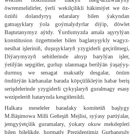
öwrenmelidirler, ýerli wekilçilikli häkimiýet we öz-
özüňi dolandyryş edaralary bilen ýakyndan
gatnaşyklary ýola goýmalydyrlar diýip, döwlet
Baştutanymyz aýtdy. Ýurdumyzda amala aşyrylýan
konstitusion özgertmeler bilen baglanyşykly wagyz-
nesihat işleriniň, duşuşyklaryň yzygiderli geçirilmegi,
Diýarymyzyň sebitlerinde alnyp barylýan işler,
ýetilýän sepgitler, gurlup ulanmaga berilýän ýaşaýyş-
durmuş we senagat maksatly desgalar, önüm
öndürýän kärhanalar barada köpçülikleýin habar beriş
serişdelerinde yzygiderli çykyşlaryň guralmagy esasy
wezipeleriň hatarynda kesgitlenildi.
Halkara meseleler baradaky komitetiň başlygy
M.Bäşimowa Milli Geňeşiň Mejlisi, syýasy partiýalar,
jemgyýetçilik guramalary, ýokary okuw mekdepleri
bilen bilelikde, hormatly Prezidentimiz Gurbanguly