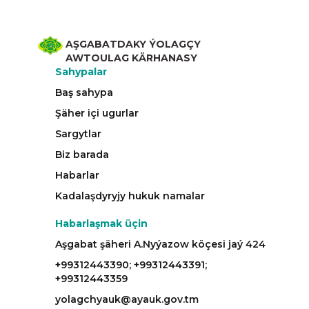
AŞGABATDAKY ÝOLAGÇY
AWTOULAG KÄRHANASY
Sahypalar
Baş sahypa
Şäher içi ugurlar
Sargytlar
Biz barada
Habarlar
Kadalaşdyryjy hukuk namalar
Habarlaşmak üçin
Aşgabat şäheri A.Nyýazow köçesi jaý 424
+99312443390; +99312443391;
+99312443359
yolagchyauk@ayauk.gov.tm