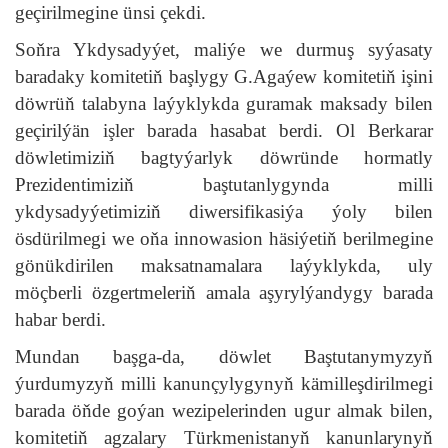
geçirilmegine ünsi çekdi.
Soňra Ykdysadyýet, maliýe we durmuş syýasaty
baradaky komitetiň başlygy G.Agaýew komitetiň işini
döwrüň talabyna laýyklykda guramak maksady bilen
geçirilýän işler barada hasabat berdi. Ol Berkarar
döwletimiziň bagtyýarlyk döwründe hormatly
Prezidentimiziň baştutanlygynda milli
ykdysadyýetimiziň diwersifikasiýa ýoly bilen
ösdürilmegi we oňa innowasion häsiýetiň berilmegine
gönükdirilen maksatnamalara laýyklykda, uly
möçberli özgertmeleriň amala aşyrylýandygy barada
habar berdi.
Mundan başga-da, döwlet Baştutanymyzyň
ýurdumyzyň milli kanunçylygynyň kämilleşdirilmegi
barada öňde goýan wezipelerinden ugur almak bilen,
komitetiň agzalary Türkmenistanyň kanunlarynyň