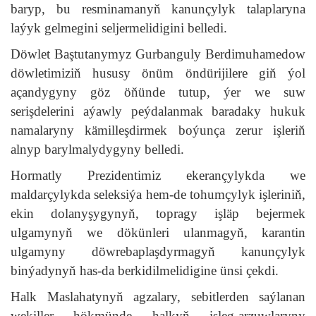
baryp, bu resminamanyň kanunçylyk talaplaryna
laýyk gelmegini seljermelidigini belledi.
Döwlet Baştutanymyz Gurbanguly Berdimuhamedow
döwletimiziň hususy önüm öndürijilere giň ýol
açandygyny göz öňünde tutup, ýer we suw
serişdelerini aýawly peýdalanmak baradaky hukuk
namalaryny kämilleşdirmek boýunça zerur işleriň
alnyp barylmalydygyny belledi.
Hormatly Prezidentimiz ekerançylykda we
maldarçylykda seleksiýa hem-de tohumçylyk işleriniň,
ekin dolanyşygynyň, topragy işläp bejermek
ulgamynyň we dökünleri ulanmagyň, karantin
ulgamyny döwrebaplaşdyrmagyň kanunçylyk
binýadynyň has-da berkidilmelidigine ünsi çekdi.
Halk Maslahatynyň agzalary, sebitlerden saýlanan
wekiller hökmünde halkyň isleg-arzuwlaryny