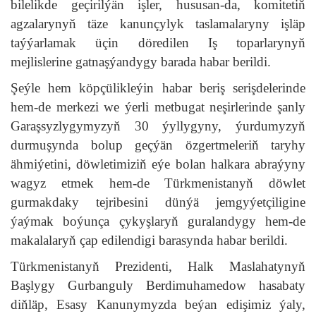
bilelikde geçirilýän işler, hususan-da, komitetiň
agzalarynyň täze kanunçylyk taslamalaryny işläp
taýýarlamak üçin döredilen Iş toparlarynyň
mejlislerine gatnaşýandygy barada habar berildi.
Şeýle hem köpçülikleýin habar beriş serişdelerinde
hem-de merkezi we ýerli metbugat neşirlerinde şanly
Garaşsyzlygymyzyň 30 ýyllygyny, ýurdumyzyň
durmuşynda bolup geçýän özgertmeleriň taryhy
ähmiýetini, döwletimiziň eýe bolan halkara abraýyny
wagyz etmek hem-de Türkmenistanyň döwlet
gurmakdaky tejribesini dünýä jemgyýetçiligine
ýaýmak boýunça çykyşlaryň guralandygy hem-de
makalalaryň çap edilendigi barasynda habar berildi.
Türkmenistanyň Prezidenti, Halk Maslahatynyň
Başlygy Gurbanguly Berdimuhamedow hasabaty
diňläp, Esasy Kanunymyzda beýan edişimiz ýaly,