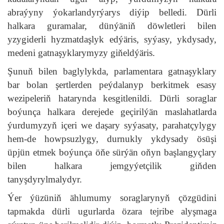
abraýyny ýokarlandyrýarys diýip belledi. Dürli
halkara guramalar, dünýäniň döwletleri bilen
yzygiderli hyzmatdaşlyk edýäris, syýasy, ykdysady,
medeni gatnaşyklarymyzy giňeldýäris.
Şunuň bilen baglylykda, parlamentara gatnaşyklary
bar bolan şertlerden peýdalanyp berkitmek esasy
wezipeleriň hatarynda kesgitlenildi. Dürli soraglar
boýunça halkara derejede geçirilýän maslahatlarda
ýurdumyzyň içeri we daşary syýasaty, parahatçylygy
hem-de howpsuzlygy, durnukly ykdysady ösüşi
üpjün etmek boýunça öňe sürýän oňyn başlangyçlary
bilen halkara jemgyýetçilik giňden
tanyşdyrylmalydyr.
Ýer ýüzüniň ählumumy soraglarynyň çözgüdini
tapmakda dürli ugurlarda özara tejribe alyşmaga