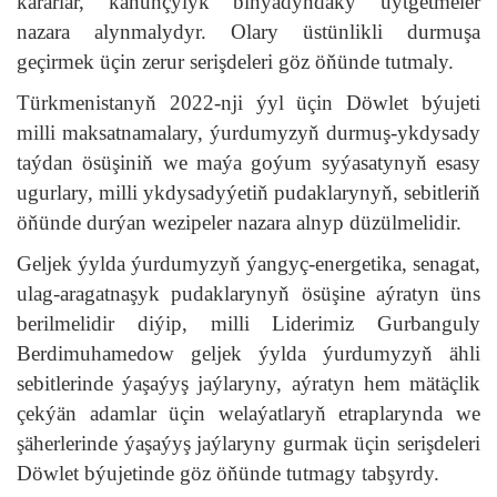
kararlar, kanunçylyk binýadyndaky üýtgetmeler
nazara alynmalydyr. Olary üstünlikli durmuşa
geçirmek üçin zerur serişdeleri göz öňünde tutmaly.
Türkmenistanyň 2022-nji ýyl üçin Döwlet býujeti
milli maksatnamalary, ýurdumyzyň durmuş-ykdysady
taýdan ösüşiniň we maýa goýum syýasatynyň esasy
ugurlary, milli ykdysadyýetiň pudaklarynyň, sebitleriň
öňünde durýan wezipeler nazara alnyp düzülmelidir.
Geljek ýylda ýurdumyzyň ýangyç-energetika, senagat,
ulag-aragatnaşyk pudaklarynyň ösüşine aýratyn üns
berilmelidir diýip, milli Liderimiz Gurbanguly
Berdimuhamedow geljek ýylda ýurdumyzyň ähli
sebitlerinde ýaşaýyş jaýlaryny, aýratyn hem mätäçlik
çekýän adamlar üçin welaýatlaryň etraplarynda we
şäherlerinde ýaşaýyş jaýlaryny gurmak üçin serişdeleri
Döwlet býujetinde göz öňünde tutmagy tabşyrdy.