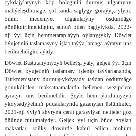
çykdajylarynyň köp böleginiň durmuş ulgamyny
maliýeleşdirmäge, şol sanda saglygy goraýyş, ylym,
bilim, medeniýet ulgamlaryny ösdürmäge
gönükdirilmelidigini, şunuň bilen baglylykda, 2022-
nji ýyl üçin hemmetaraplaýyn oýlanyşykly Döwlet
býujetiniň taslamasyny işläp taýýarlamaga aýratyn üns
berilmelidigini aýtdy.
Döwlet Baştutanymyzyň belleýşi ýaly, geljek ýyl üçin
Döwlet býujetiniň taslamasy işlenip taýýarlananda,
Türkmenistany durmuş-ykdysady taýdan ösdürmäge
gönükdirilen maksatnamalarda bellenen wezipelere
aýratyn üns berilmelidir. Şeýle hem ýurdumyzyň
ykdysadyýetiniň pudaklarynda gazanylan üstünlikler,
2021-nji ýylyň ahyryna çenli garaşylýan netijeler göz
öňünde tutulmalydyr. Geljek ýyl üçin öňde goýlan
maksatlar, soňky döwürde kabul edilen möhüm