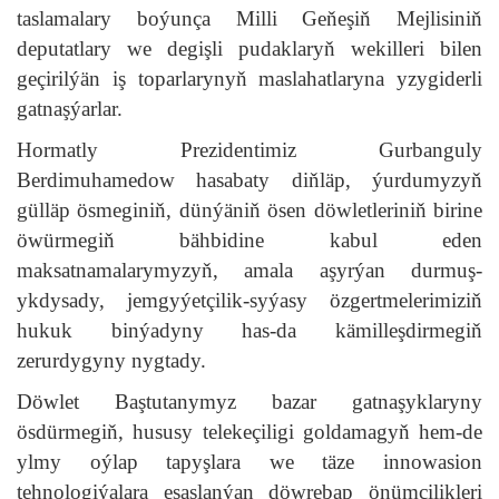
taslamalary boýunça Milli Geňeşiň Mejlisiniň
deputatlary we degişli pudaklaryň wekilleri bilen
geçirilýän iş toparlarynyň maslahatlaryna yzygiderli
gatnaşýarlar.
Hormatly Prezidentimiz Gurbanguly
Berdimuhamedow hasabaty diňläp, ýurdumyzyň
gülläp ösmeginiň, dünýäniň ösen döwletleriniň birine
öwürmegiň bähbidine kabul eden
maksatnamalarymyzyň, amala aşyrýan durmuş-
ykdysady, jemgyýetçilik-syýasy özgertmelerimiziň
hukuk binýadyny has-da kämilleşdirmegiň
zerurdygyny nygtady.
Döwlet Baştutanymyz bazar gatnaşyklaryny
ösdürmegiň, hususy telekeçiligi goldamagyň hem-de
ylmy oýlap tapyşlara we täze innowasion
tehnologiýalara esaslanýan döwrebap önümçilikleri