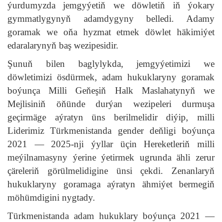
ýurdumyzda jemgyýetiň we döwletiň iň ýokary
gymmatlygynyň adamdygyny belledi. Adamy
goramak we oňa hyzmat etmek döwlet häkimiýet
edaralarynyň baş wezipesidir.
Şunuň bilen baglylykda, jemgyýetimizi we
döwletimizi ösdürmek, adam hukuklaryny goramak
boýunça Milli Geňeşiň Halk Maslahatynyň we
Mejlisiniň öňünde durýan wezipeleri durmuşa
geçirmäge aýratyn üns berilmelidir diýip, milli
Liderimiz Türkmenistanda gender deňligi boýunça
2021 — 2025-nji ýyllar üçin Hereketleriň milli
meýilnamasyny ýerine ýetirmek ugrunda ähli zerur
çäreleriň görülmelidigine ünsi çekdi. Zenanlaryň
hukuklaryny goramaga aýratyn ähmiýet bermegiň
möhümdigini nygtady.
Türkmenistanda adam hukuklary boýunça 2021 —