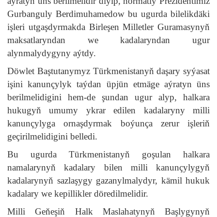
aýratyn üns berilmelidir diýip, hormatly Prezidentimiz
Gurbanguly Berdimuhamedow bu ugurda bilelikdäki
işleri utgaşdyrmakda Birleşen Milletler Guramasynyň
maksatlaryndan we kadalaryndan ugur
alynmalydygyny aýtdy.
Döwlet Baştutanymyz Türkmenistanyň daşary syýasat
işini kanunçylyk taýdan üpjün etmäge aýratyn üns
berilmelidigini hem-de şundan ugur alyp, halkara
hukugyň umumy ykrar edilen kadalaryny milli
kanunçylyga ornaşdyrmak boýunça zerur işleriň
geçirilmelidigini belledi.
Bu ugurda Türkmenistanyň goşulan halkara
namalarynyň kadalary bilen milli kanunçylygyň
kadalarynyň sazlaşygy gazanylmalydyr, kämil hukuk
kadalary we kepillikler döredilmelidir.
Milli Geňeşiň Halk Maslahatynyň Başlygynyň