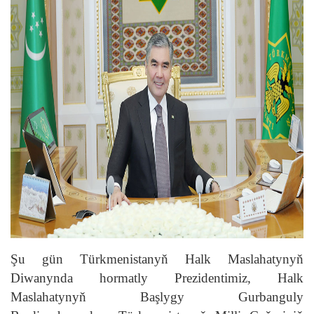
Şu gün Türkmenistanyň Halk Maslahatynyň
Diwanynda hormatly Prezidentimiz, Halk
Maslahatynyň Başlygy Gurbanguly