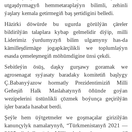
utgaşdyrmagyň hemmetaraplaýyn bilimli, zehinli
ýaşlary kemala getirmegiň baş şertidigini belledi.
Häzirki döwürde bu ugurda görülýän çäreler
bildirilýän talaplara kybap gelmelidir diýip, milli
Liderimiz ýurdumyzyň bilim ulgamyny has-da
kämilleşdirmäge jogapkärçilikli we toplumlaýyn
esasda çemeleşmegiň möhümdigine ünsi çekdi.
Sebitleýin ösüş, daşky gurşawy goramak we
agrosenagat syýasaty baradaky komitetiň başlygy
Ç.Babanyýazow hormatly Prezidentimiziň Milli
Geňeşiň Halk Maslahatynyň öňünde goýan
wezipelerini üstünlikli çözmek boýunça geçirilýän
işler barada hasabat berdi.
Şeýle hem üýtgetmeler we goşmaçalar girizilýän
kanunçylyk namalarynyň, “Türkmenistanyň 2021 —