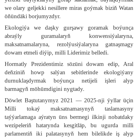
we olary geljekki nesillere miras goýmak biziň Watan
öňündäki borjumyzdyr.
Ekologiýa we daşky gurşawy goramak boýunça
abraýly guramalaryň konwensiýalaryna,
maksatnamalaryna, rezolýusiýalaryna gatnaşmagy
dowam etmeli diýip, milli Liderimiz belledi.
Hormatly Prezidentimiz sözüni dowam edip, Aral
deňziniň howp salýan sebitlerinde ekologiýany
durnuklaşdyrmak boýunça netijeli işleri alyp
barmagyň möhümdigini nygtady.
Döwlet Baştutanymyz 2021 — 2025-nji ýyllar üçin
Milli tokaý maksatnamasynyň taslamasyny
taýýarlamaga aýratyn üns bermegi ilkinji nobatdaky
wezipeleriň hatarynda kesgitläp, bu ugurda milli
parlamentiň iki palatasynyň hem bilelikde iş alyp