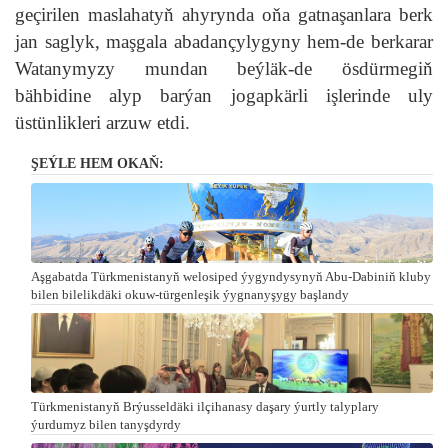
geçirilen maslahatyň ahyrynda oňa gatnaşanlara berk
jan saglyk, maşgala abadançylygyny hem-de berkarar
Watanymyzy mundan beýläk-de ösdürmegiň
bähbidine alyp barýan jogapkärli işlerinde uly
üstünlikleri arzuw etdi.
ŞEÝLE HEM OKAŇ:
Aşgabatda Türkmenistanyň welosiped ýygyndysynyň Abu-Dabiniň kluby
bilen bilelikdäki okuw-türgenleşik ýygnanyşygy başlandy
Türkmenistanyň Brýusseldäki ilçihanasy daşary ýurtly talyplary
ýurdumyz bilen tanyşdyrdy