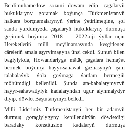
Berdimuhamedow sözüni dowam edip, çagalaryň
hukuklaryny goramak boýunça Türkmenistanyň
halkara borçnamalarynyň ýerine ýetirilmegine, şol
sanda ýurdumyzda çagalaryň hukuklaryny durmuşa
geçirmek boýunça 2018 — 2022-nji ýyllar üçin
Hereketleriň milli meýilnamasynda kesgitlenen
çäreleriň amala aşyrylmagyna ünsi çekdi. Şunuň bilen
baglylykda, Howandarlyga mätäç çagalara hemaýat
bermek boýunça haýyr-sahawat gaznasynyň işini
talabalaýyk ýola goýmaga ýardam bermegiň
möhümdigi bellenildi. Şunda ata-babalarymyzyň
haýyr-sahawatlylyk kadalaryndan ugur alynmalydyr
diýip, döwlet Baştutanymyz belledi.
Milli Liderimiz Türkmenistanyň her bir adamyň
durmuş goraglylygyny kepillendirýän döwletdigi
baradaky konstitusion kadalaryň durmuşa