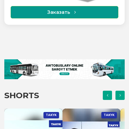
76
90 min
Заказать
Gurtly - Berzeňňi
16
140 min
Gurtly - Awtomenzil
53
130 min
Arzuw - Çandybil bazary
160
90 min
Awtokombinat - Gurtly
38
160 min
SHORTS
Gurtly - Arkadag şäheri
100
145 min
TAKYK
TAKYK
Gurtly - Täze zaman