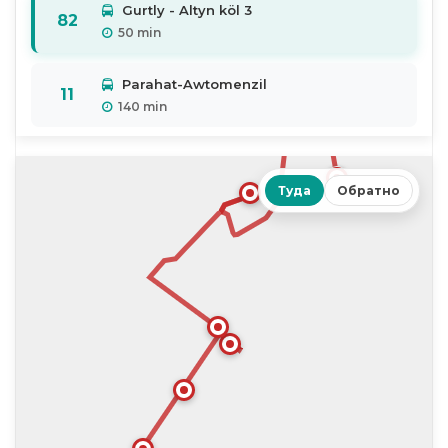
Gurtly - Altyn köl 3
82
50 min
Parahat-Awtomenzil
11
140 min
Demir ýol menzili-3000 orunlyk awtoduralga
8B
60 min
Туда
Обратно
TNGIZT - Balykçy heýkeli
1B
60 min
Büzmeýin - Köpugurly hassahana
86
70 min
Arkadag Şäheri Ak han binasy – Berdimuhamet Annaýew
4A
45 min