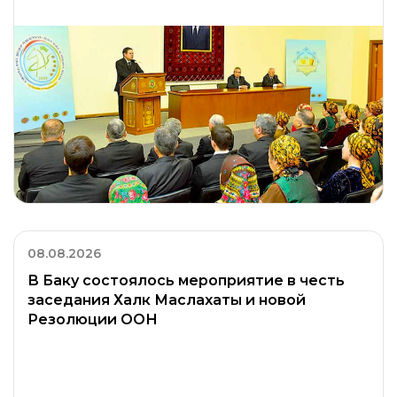
90 min
Parahat - Gülzemin söwda merkezi
129
100 min
Gurtly - Awtomenzil
47
180 min
Parahat - Gurtly
44
120 min
Gurtly - Köpetdag şaýoly
59
08.08.2026
80 min
В Баку состоялось мероприятие в честь
заседания Халк Маслахаты и новой
Gurtly-Awtomenzil
7
Резолюции ООН
140 min
Parahat - Howa menzili
18
100 min