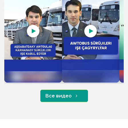
64
135 min
Gurtly - Halkara Nebit we Gaz uniwersiteti
46
110 min
Kiçi şäherçe-"Kenar" bazar
3B
60 min
Parahat - Gurtly
73
130 min
Bagyr - Daşgala
84
30 min
Все видео
Gurtly - Parahat
23
130 min
Gurtly - Büzmeýin