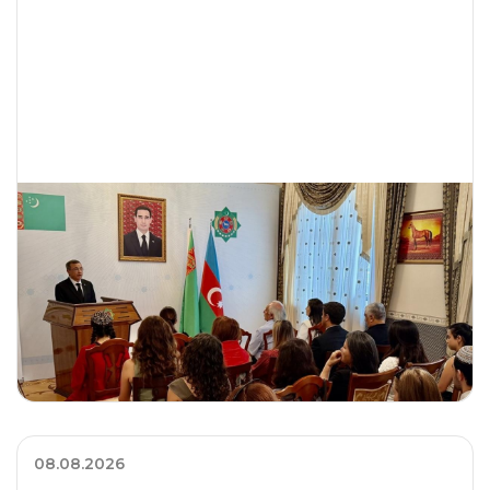
Gurtly- Parahat
14
160 min
Awtomenzil - Büzmeýin
48
180 min
Parahat-Gurtly
40
130 min
Wokzal - Saglyk ýoly
20
110 min
Awtokombinat-Awtomenzil
39
110 min
Gurtly - Arkadag oteli
54
08.08.2026
110 min