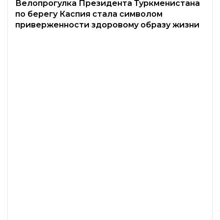
Велопрогулка Президента Туркменистана
по берегу Каспия стала символом
Awtokombinat - Gurtly
128
приверженности здоровому образу жизни
90 min
Gurtly - Täze zaman
96
130 min
Awtokombinat - Täze zaman
3
140 min
Gurtly - Arkadag oteli
56
130 min
Awtokombinat - Gurtly
28
110 min
Awtokombinat - Gurtly
77
150 min