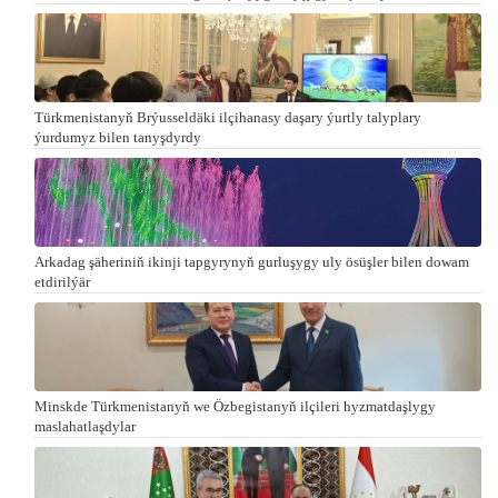
Türkmenistanyň Brýusseldäki ilçihanasy daşary ýurtly talyplary
ýurdumyz bilen tanyşdyrdy
Arkadag şäheriniň ikinji tapgyrynyň gurluşygy uly ösüşler bilen dowam
etdirilýär
Minskde Türkmenistanyň we Özbegistanyň ilçileri hyzmatdaşlygy
maslahatlaşdylar