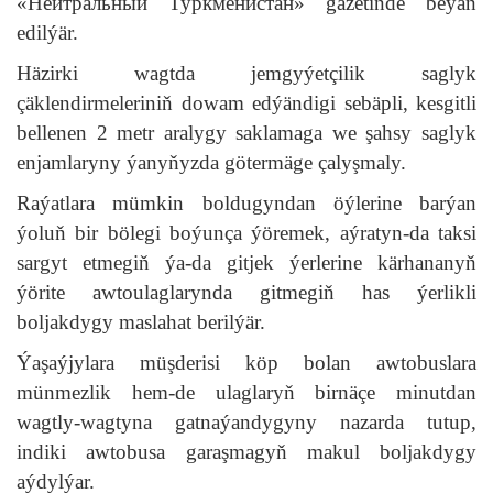
«Нейтральный Туркменистан» gazetinde beýan
edilýär.
Häzirki wagtda jemgyýetçilik saglyk
çäklendirmeleriniň dowam edýändigi sebäpli, kesgitli
bellenen 2 metr aralygy saklamaga we şahsy saglyk
enjamlaryny ýanyňyzda götermäge çalyşmaly.
Raýatlara mümkin boldugyndan öýlerine barýan
ýoluň bir bölegi boýunça ýöremek, aýratyn-da taksi
sargyt etmegiň ýa-da gitjek ýerlerine kärhananyň
ýörite awtoulaglarynda gitmegiň has ýerlikli
boljakdygy maslahat berilýär.
Ýaşaýjylara müşderisi köp bolan awtobuslara
münmezlik hem-de ulaglaryň birnäçe minutdan
wagtly-wagtyna gatnaýandygyny nazarda tutup,
indiki awtobusa garaşmagyň makul boljakdygy
aýdylýar.