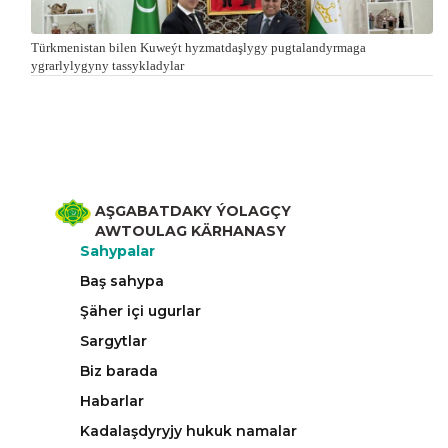
Türkmenistan bilen Kuweýt hyzmatdaşlygy pugtalandyrmaga
ygrarlylygyny tassykladylar
AŞGABATDAKY ÝOLAGÇY
AWTOULAG KÄRHANASY
Sahypalar
Baş sahypa
Şäher içi ugurlar
Sargytlar
Biz barada
Habarlar
Kadalaşdyryjy hukuk namalar