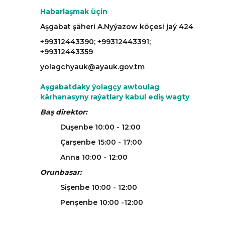
Habarlaşmak üçin
Aşgabat şäheri A.Nyýazow köçesi jaý 424
+99312443390; +99312443391;
+99312443359
yolagchyauk@ayauk.gov.tm
Aşgabatdaky ýolagçy awtoulag
kärhanasyny raýatlary kabul ediş wagty
Baş direktor:
Duşenbe 10:00 - 12:00
Çarşenbe 15:00 - 17:00
Anna 10:00 - 12:00
Orunbasar:
Sişenbe 10:00 - 12:00
Penşenbe 10:00 -12:00