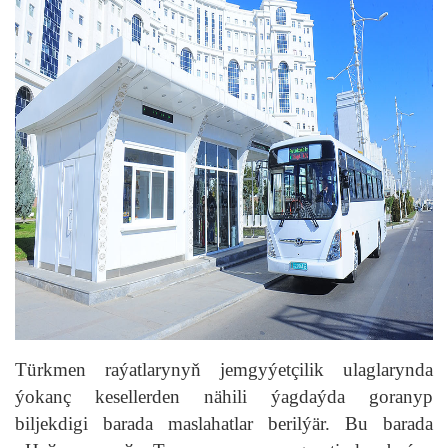
Türkmen raýatlarynyň jemgyýetçilik ulaglarynda
ýokanç kesellerden nähili ýagdaýda goranyp
biljekdigi barada maslahatlar berilýär. Bu barada