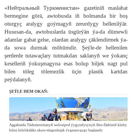
«Нейтральный Туркменистан» gazetiniň maslahat
bermegine görä, awtobusda iň bolmanda bir boş
oturgyç aralygy goýmagyň zerurdygy bellenilýär.
Hususan-da, awtobuslarda üsgürýän ýa-da dümewli
adamlar gabat gelse, olardan aralygy çäklendirmek ýa-
da sowa durmak möhümdir. Şeýle-de bellenilen
şertlerde tutawaçlary tutmakdan saklanyň we ýokanç
keselleriň ýokuşmagyna esas bolup biljek nagt pul
bilen töleg tölemezlik üçin plastik kartdan
peýdalanyň.
ŞEÝLE HEM OKAŇ:
Aşgabatda Türkmenistanyň welosiped ýygyndysynyň Abu-Dabiniň kluby
bilen bilelikdäki okuw-türgenleşik ýygnanyşygy başlandy