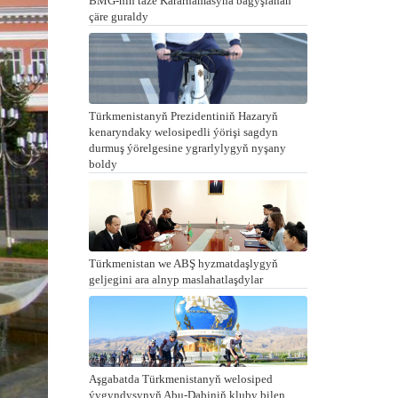
BMG-niň täze Kararnamasyna bagyşlanan
çäre guraldy
Türkmenistanyň Prezidentiniň Hazaryň
kenaryndaky welosipedli ýörişi sagdyn
durmuş ýörelgesine ygrarlylygyň nyşany
boldy
Türkmenistan we ABŞ hyzmatdaşlygyň
geljegini ara alnyp maslahatlaşdylar
Aşgabatda Türkmenistanyň welosiped
ýygyndysynyň Abu-Dabiniň kluby bilen