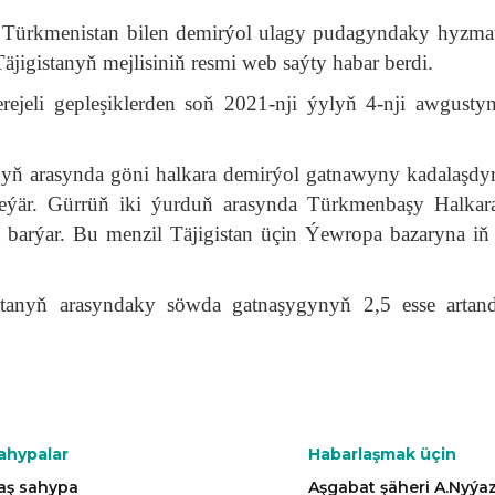
ni Türkmenistan bilen demirýol ulagy pudagyndaky hyzma
jigistanyň mejlisiniň resmi web saýty habar berdi.
rejeli gepleşiklerden soň 2021-nji ýylyň 4-nji awgusty
nyň arasynda göni halkara demirýol gatnawyny kadalaşdy
leýär. Gürrüň iki ýurduň arasynda Türkmenbaşy Halkar
 barýar. Bu menzil Täjigistan üçin Ýewropa bazaryna iň
istanyň arasyndaky söwda gatnaşygynyň 2,5 esse arta
ahypalar
Habarlaşmak üçin
aş sahypa
Aşgabat şäheri A.Nyý