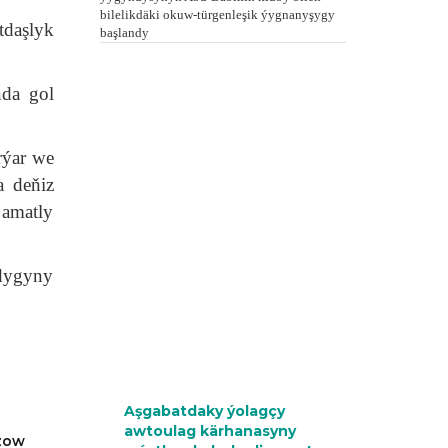
bilelikdäki okuw-türgenleşik ýygnanyşygy
tdaşlyk
başlandy
nda gol
rýar we
a deňiz
 amatly
ndygyny
Aşgabatdaky ýolagçy
awtoulag kärhanasyny
azow