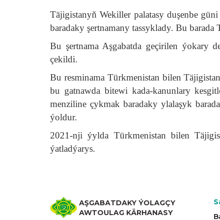
Täjigistanyň Wekiller palatasy duşenbe gü
baradaky şertnamany tassyklady. Bu barada Tä
Bu şertnama Aşgabatda geçirilen ýokary de
çekildi.
Bu resminama Türkmenistan bilen Täjigista
bu gatnawda bitewi kada-kanunlary kesgit
menziline çykmak baradaky ylalaşyk barada
ýoldur.
2021-nji ýylda Türkmenistan bilen Täjig
ýatladýarys.
S
AŞGABATDAKY ÝOLAGÇY
AWTOULAG KÄRHANASY
B