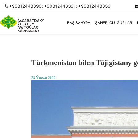
+99312443390; +99312443391; +99312443359
AŞGABATDAKY
BAŞ SAHYPA
ŞÄHER IÇI UGURLAR
ÝOLAGÇY
AWTOULAG
KÄRHANASY
Türkmenistan bilen Täjigistany g
25 Ýanwar 2022