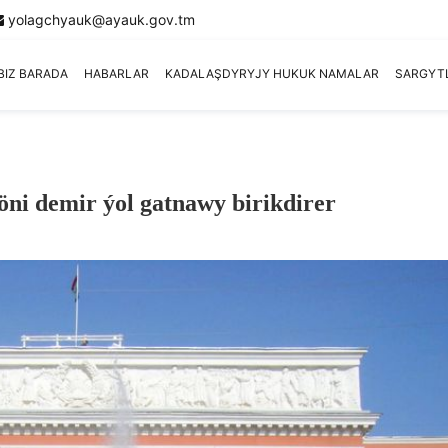
yolagchyauk@ayauk.gov.tm
BIZ BARADA
HABARLAR
KADALAŞDYRYJY HUKUK NAMALAR
SARGYT
öni demir ýol gatnawy birikdirer