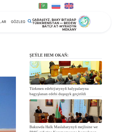
GARAŞSYZ, BAKY BITARAP
LAR
GÖZLEG
TÜRKMENISTAN — BEDEW
BATLY AT-MYRADYŇ
MEKANY
ŞEÝLE HEM OKAŇ:
Türkmen edebiýatynyň halypalaryna
bagyşlanan edebi duşuşyk geçirildi
Bakuwda Halk Maslahatynyň mejlisine we