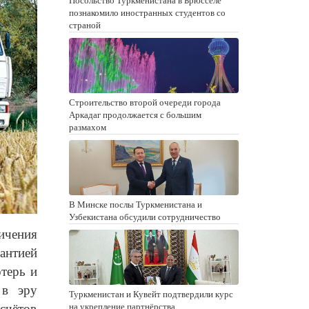
Посольство Туркменистана в Брюсселе
познакомило иностранных студентов со
страной
Строительство второй очереди города
Аркадаг продолжается с большим
размахом
В Минске послы Туркменистана и
Узбекистана обсудили сотрудничество
ичения
нтией
терь и
 в эру
Туркменистан и Кувейт подтвердили курс
счётов
на укрепление партнёрства