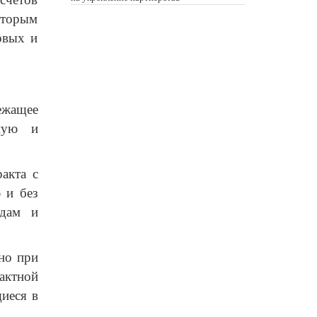
которым
овых и
ежащее
ьную и
акта с
 и без
адам и
но при
актной
щиеся в