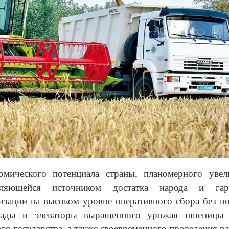
омического потенциала страны, планомерного увел
ляющейся источником достатка народа и гара
изации на высоком уровне оперативного сбора без по
клады и элеваторы выращенного урожая пшеницы
о государства, а также своевременного проведения ра