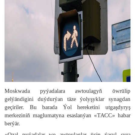
Moskwada pyýadalara awtoulagyň öwrülip
gelýändigini duýdurýan täze ýolyşyklar synagdan
geçiriler. Bu barada Ýol hereketini utgaşdyryş
merkeziniň maglumatyna esaslanýan «ТАСС» habar
berýär.
«Ozal pyýadalar we awtoulaglar üçin ýaşyl çyra