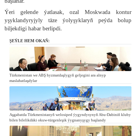
başlanar.
Ýeri gelende ýatlasak, ozal Moskwada kontur
yşyklandyryjyly täze ýolyşyklaryň peýda bolup
biljekdigi habar berlipdi.
ŞEÝLE HEM OKAŇ:
Türkmenistan we ABŞ hyzmatdaşlygyň geljegini ara alnyp
maslahatlaşdylar
Aşgabatda Türkmenistanyň welosiped ýygyndysynyň Abu-Dabiniň kluby
bilen bilelikdäki okuw-türgenleşik ýygnanyşygy başlandy