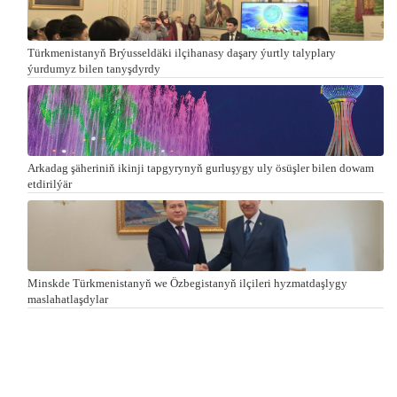
Türkmenistanyň Brýusseldäki ilçihanasy daşary ýurtly talyplary
ýurdumyz bilen tanyşdyrdy
Arkadag şäheriniň ikinji tapgyrynyň gurluşygy uly ösüşler bilen dowam
etdirilýär
Minskde Türkmenistanyň we Özbegistanyň ilçileri hyzmatdaşlygy
maslahatlaşdylar