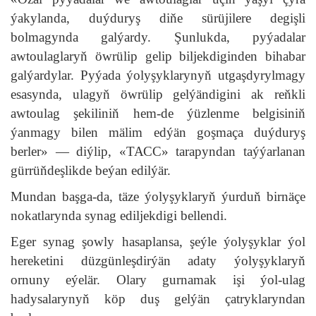
ýakylanda, duýduryş diňe sürüjilere degişli
bolmagynda galýardy. Şunlukda, pyýadalar
awtoulaglaryň öwrülip gelip biljekdiginden bihabar
galýardylar. Pyýada ýolyşyklarynyň utgaşdyrylmagy
esasynda, ulagyň öwrülip gelýändigini ak reňkli
awtoulag şekiliniň hem-de ýüzlenme belgisiniň
ýanmagy bilen mälim edýän goşmaça duýduryş
berler» — diýlip, «ТАСС» tarapyndan taýýarlanan
gürrüňdeşlikde beýan edilýär.
Mundan başga-da, täze ýolyşyklaryň ýurduň birnäçe
nokatlarynda synag ediljekdigi bellendi.
Eger synag şowly hasaplansa, şeýle ýolyşyklar ýol
hereketini düzgünleşdirýän adaty ýolyşyklaryň
ornuny eýelär. Olary gurnamak işi ýol-ulag
hadysalarynyň köp duş gelýän çatryklaryndan