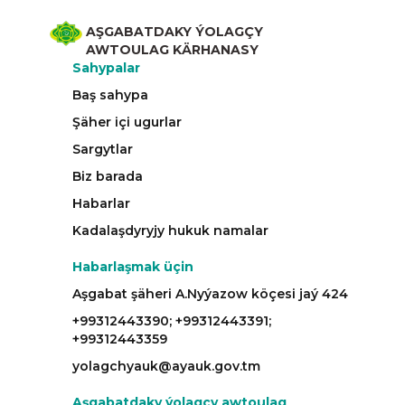
AŞGABATDAKY ÝOLAGÇY
AWTOULAG KÄRHANASY
Sahypalar
Baş sahypa
Şäher içi ugurlar
Sargytlar
Biz barada
Habarlar
Kadalaşdyryjy hukuk namalar
Habarlaşmak üçin
Aşgabat şäheri A.Nyýazow köçesi jaý 424
+99312443390; +99312443391;
+99312443359
yolagchyauk@ayauk.gov.tm
Aşgabatdaky ýolagçy awtoulag