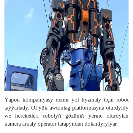
Ýapon kompaniýasy demir ýol hyzmaty üçin robot
taýýarlady. Ol ýük awtoulag platformasyna oturdyldy
we hereketleri robotyň gözüniň ýerine oturdylan
kamera arkaly operator tarapyndan dolandyrylýar.