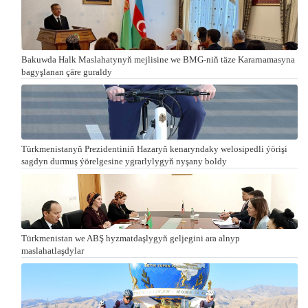
Bakuwda Halk Maslahatynyň mejlisine we BMG-niň täze Kararnamasyna
bagyşlanan çäre guraldy
Türkmenistanyň Prezidentiniň Hazaryň kenaryndaky welosipedli ýörişi
sagdyn durmuş ýörelgesine ygrarlylygyň nyşany boldy
Türkmenistan we ABŞ hyzmatdaşlygyň geljegini ara alnyp
maslahatlaşdylar