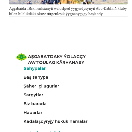
Aşgabatda Türkmenistanyň welosiped ýygyndysynyň Abu-Dabiniň kluby
bilen bilelikdäki okuw-türgenleşik ýygnanyşygy başlandy
AŞGABATDAKY ÝOLAGÇY
AWTOULAG KÄRHANASY
Sahypalar
Baş sahypa
Şäher içi ugurlar
Sargytlar
Biz barada
Habarlar
Kadalaşdyryjy hukuk namalar