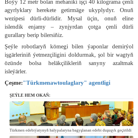
Boýy 12 metr bolan mehaniki işçi 40 kilograma çenli
agyrlyklary herekete getirmäge ukyplydyr. Onuň
wezipesi dürli-dürlidir. Mysal üçin, onuň eline
islendik enjamy – zynjyrdan çotga çenli dürli
gurallary berip bilersiňiz.
Şeýle robotlaryň kömegi bilen ýaponlar demirýol
işgärleriniň ýetmezçiligini doldurmak, şol bir wagtyň
özünde bolsa heläkçilikleriň sanyny azaltmak
isleýärler.
Çeşme:
"Türkmenawtoulaglary" agentligi
ŞEÝLE HEM OKAŇ:
Türkmen edebiýatynyň halypalaryna bagyşlanan edebi duşuşyk geçirildi