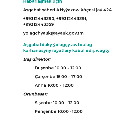
Habarlaşmak üçin
Aşgabat şäheri A.Nyýazow köçesi jaý 424
+99312443390; +99312443391;
+99312443359
yolagchyauk@ayauk.gov.tm
Aşgabatdaky ýolagçy awtoulag
kärhanasyny raýatlary kabul ediş wagty
Baş direktor:
Duşenbe 10:00 - 12:00
Çarşenbe 15:00 - 17:00
Anna 10:00 - 12:00
Orunbasar:
Sişenbe 10:00 - 12:00
Penşenbe 10:00 -12:00