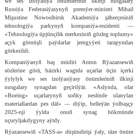
we ses izolýasiýa önümleriniň ilkinji nusgalary
Russiýa Federasiýasynyň premýer-ministri Mihail
Mişustine Nowosibirsk Akademiýa şäherçesiniň
tehnologiýa parkynyň kompaniýa-rezidenti —
«Tehnologiýa üpjünçilik merkeziniň gözleg toplumy»
açyk görnüşli paýdarlar jemgyýeti tarapyndan
görkezildi.
Kompaniýanyň baş müdiri Anton Rýazansewiň
sözlerine görä, häzirki wagtda uçarlar üçin içerki
ýylylyk we ses izolýasiýasy önümleriniň ilkinji
nusgalary synagdan geçirilýär. «Aslynda, olar
«Boeing» uçarlarynyň soňky neslinde ulanylan
materiallardan pes däl» — diýip, belleýän ýolbaşçy
2025-nji ýylda onuň synag hökmünde
uçuryljakdygyny aýtdy.
Rýazansewiň «TASS-a» düşündirişi ýaly, täze önüm