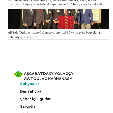
prezidenti, Da­şa­ry iş­ler fe­de­ral de­par­ta­men­ti­niň baş­ly­gy­ny ka­bul et­di
ABŞ-da Türkmenistanyň Garaşsyzlygynyň 35 ýyllygyna bagyşlanan
dabaraly çäre geçirildi
AŞGABATDAKY ÝOLAGÇY
AWTOULAG KÄRHANASY
Sahypalar
Baş sahypa
Şäher içi ugurlar
Sargytlar