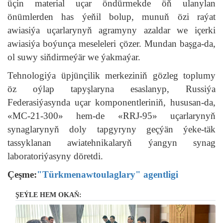
üçin material uçar öndürmekde öň ulanylan
önümlerden has ýeňil bolup, munuň özi raýat
awiasiýa uçarlarynyň agramyny azaldar we içerki
awiasiýa boýunça meseleleri çözer. Mundan başga-da,
ol suwy siňdirmeýär we ýakmaýar.
Tehnologiýa üpjünçilik merkeziniň gözleg toplumy
öz oýlap tapyşlaryna esaslanyp, Russiýa
Federasiýasynda uçar komponentleriniň, hususan-da,
«MC-21-300» hem-de «RRJ-95» uçarlarynyň
synaglarynyň doly tapgyryny geçýän ýeke-täk
tassyklanan awiatehnikalaryň ýangyn synag
laboratoriýasyny döretdi.
Çeşme:
"Türkmenawtoulaglary" agentligi
ŞEÝLE HEM OKAŇ: