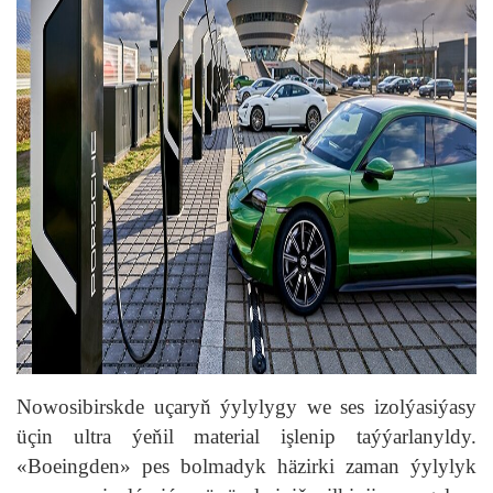
Nowosibirskde uçaryň ýylylygy we ses izolýasiýasy
üçin ultra ýeňil material işlenip taýýarlanyldy.
«Boeingden» pes bolmadyk häzirki zaman ýylylyk