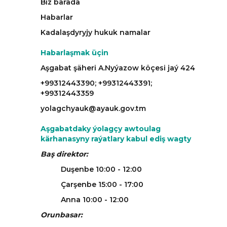
Biz barada
Habarlar
Kadalaşdyryjy hukuk namalar
Habarlaşmak üçin
Aşgabat şäheri A.Nyýazow köçesi jaý 424
+99312443390; +99312443391;
+99312443359
yolagchyauk@ayauk.gov.tm
Aşgabatdaky ýolagçy awtoulag
kärhanasyny raýatlary kabul ediş wagty
Baş direktor:
Duşenbe 10:00 - 12:00
Çarşenbe 15:00 - 17:00
Anna 10:00 - 12:00
Orunbasar: