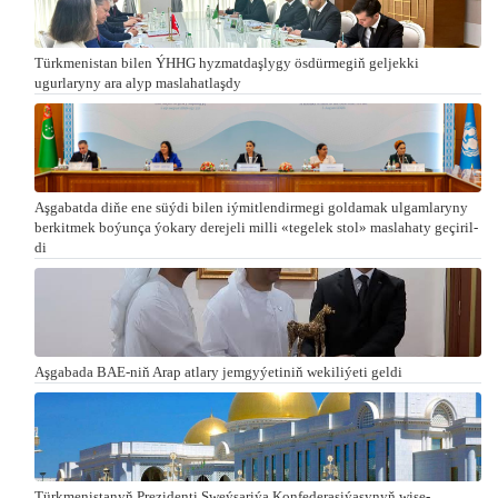
Türkmenistan bilen ÝHHG hyzmatdaşlygy ösdürmegiň geljekki
ugurlaryny ara alyp maslahatlaşdy
Aşgabatda di­ňe ene süý­di bi­len iý­mit­len­dir­me­gi gol­da­mak ul­gam­la­ry­ny
ber­kit­mek bo­ýun­ça ýo­ka­ry de­re­je­li milli «te­ge­lek stol» mas­la­ha­ty ge­çi­ril­
di
Aşgabada BAE-niň Arap atlary jemgyýetiniň wekiliýeti geldi
Türk­me­nis­ta­nyň Prezidenti Şweý­sa­ri­ýa Kon­fe­de­ra­si­ýa­sy­nyň wi­se-