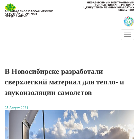
НЕЗАВИСИМЫЙ НЕЙТРАЛЬНЫЙ
ТУРКМЕНИСТАН – РОДИНА
ЦЕЛЕУСТРЕМЛЁННЫХ КРЫЛАТЫХ
СКАКУНОВ
АШХАБАДСКОЕ ПАССАЖИРСКОЕ
АВТОТРАНСПОРТНОЕ
ПРЕДПРИЯТИЕ
Togg
navi
В Новосибирске разработали
сверхлегкий материал для тепло- и
звукоизоляции самолетов
05 Август 2024