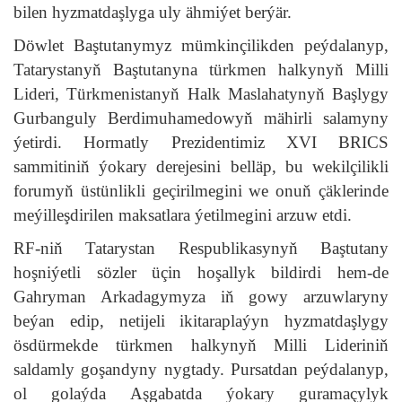
bilen hyzmatdaşlyga uly ähmiýet berýär.
Döwlet Baştutanymyz mümkinçilikden peýdalanyp,
Tatarystanyň Baştutanyna türkmen halkynyň Milli
Lideri, Türkmenistanyň Halk Maslahatynyň Başlygy
Gurbanguly Berdimuhamedowyň mähirli salamyny
ýetirdi. Hormatly Prezidentimiz XVI BRICS
sammitiniň ýokary derejesini belläp, bu wekilçilikli
forumyň üstünlikli geçirilmegini we onuň çäklerinde
meýilleşdirilen maksatlara ýetilmegini arzuw etdi.
RF-niň Tatarystan Respublikasynyň Baştutany
hoşniýetli sözler üçin hoşallyk bildirdi hem-de
Gahryman Arkadagymyza iň gowy arzuwlaryny
beýan edip, netijeli ikitaraplaýyn hyzmatdaşlygy
ösdürmekde türkmen halkynyň Milli Lideriniň
saldamly goşandyny nygtady. Pursatdan peýdalanyp,
ol golaýda Aşgabatda ýokary guramaçylyk