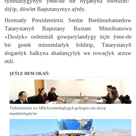
synmazlygynyň ýene-de bir nyşanyna öwrülsin!”
diýip, döwlet Baştutanymyz aýtdy.
Hormatly Prezidentimiz Serdar Berdimuhamedow
Tatarystanyň Baştutany Rustam Minnihanowa
«Duslyk» ordeniniň gowşurylandygy üçin ýene-de
bir gezek minnetdarlyk bildirip, Tatarystanyň
doganlyk halkyna abadançylyk we rowaçlyk arzuw
etdi.
ŞEÝLE HEM OKAŇ:
Türkmenistan we ABŞ hyzmatdaşlygyň geljegini ara alnyp
maslahatlaşdylar