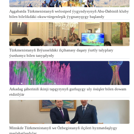
Aşgabatda Türkmenistanyň welosiped ýygyndysynyň Abu-Dabiniň kluby
bilen bilelikdäki okuw-türgenleşik ýygnanyşygy başlandy
Türkmenistanyň Brýusseldäki ilçihanasy daşary ýurtly talyplary
ýurdumyz bilen tanyşdyrdy
Arkadag şäheriniň ikinji tapgyrynyň gurluşygy uly ösüşler bilen dowam
etdirilýär
Minskde Türkmenistanyň we Özbegistanyň ilçileri hyzmatdaşlygy
maslahatlaşdylar