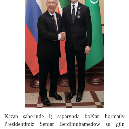
Kazan şäherinde iş saparynda bolýan hormatly
Prezidentimiz Serdar Berdimuhamedow şu gün