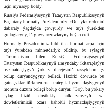
üçin mynasyp boldy.
Russiýa Federasiýasynyň Tatarystan Respublikasynyň
Baştutany hormatly Prezidentimize «Duslyk» ordenini
dabaraly ýagdaýda gowşurdy we tüýs ýürekden
gutlaglaryny, iň gowy arzuwlaryny beýan etdi.
Hormatly Prezidentimiz bildirilen hormat-sarpa üçin
tüýs ýürekden minnetdarlyk bildirip, bu sylagyň
Türkmenistan bilen Russiýa Federasiýasynyň
Tatarystan Respublikasynyň arasyndaky ikitaraplaýyn
hyzmatdaşlygyň ýokary derejesiniň tassyklanmagy
bolup durýandygyny belledi. Häzirki döwürde bu
gatnaşyklar türkmen-rus strategik hyzmatdaşlygynyň
möhüm düzüm bölegi bolup durýar. “Goý, bu ýokary
sylag biziň dostlukly halklarymyzyň we
döwletlerimiziň özara bähbitli hyzmatdaşlygynyň