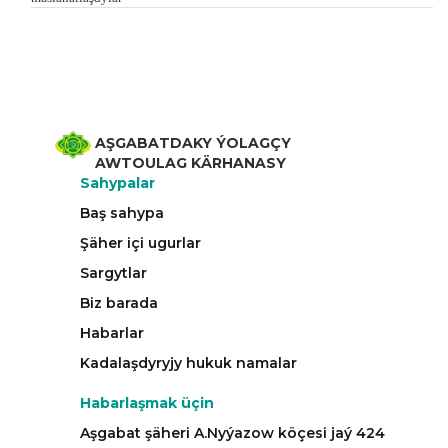
AŞGABATDAKY ÝOLAGÇY
AWTOULAG KÄRHANASY
Sahypalar
Baş sahypa
Şäher içi ugurlar
Sargytlar
Biz barada
Habarlar
Kadalaşdyryjy hukuk namalar
Habarlaşmak üçin
Aşgabat şäheri A.Nyýazow köçesi jaý 424