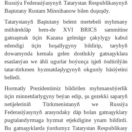
Russiýa Federasiýasynyň Tatarystan Respublikasynyň
Baştutany Rustam Minnihanow bilen duşuşdy.
Tatarystanyň Baştutany belent mertebeli myhmany
mübärekläp hem-de XVI BRICS sammitine
gatnaşmak üçin Kazana gelmäge çakylygy kabul
edendigi üçin hoşallygyny bildirip, taryhyň
dowamynda kemala gelen dostlukly gatnaşyklara
esaslanýan we ähli ugurlar boýunça işjeň ösdürilýän
tatar-türkmen hyzmatdaşlygynyň okgunly häsiýetini
belledi.
Hormatly Prezidentimiz bildirilen myhmansöýerlik
üçin minnetdarlygyny beýan edip, şu gezekki saparyň
netijeleriniň Türkmenistanyň we Russiýa
Federasiýasynyň arasyndaky däp bolan gatnaşyklary
pugtalandyrmaga hyzmat etjekdigine ynam bildirdi.
Bu gatnaşyklarda ýurdumyz Tatarystan Respublikasy