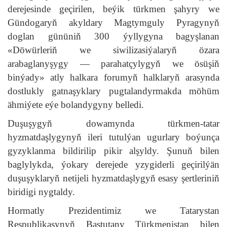
derejesinde geçirilen, beýik türkmen şahyry we
Gündogaryň akyldary Magtymguly Pyragynyň
doglan gününiň 300 ýyllygyna bagyşlanan
«Döwürleriň we siwilizasiýalaryň özara
arabaglanyşygy — parahatçylygyň we ösüşiň
binýady» atly halkara forumyň halklaryň arasynda
dostlukly gatnaşyklary pugtalandyrmakda möhüm
ähmiýete eýe bolandygyny belledi.
Duşuşygyň dowamynda türkmen-tatar
hyzmatdaşlygynyň ileri tutulýan ugurlary boýunça
gyzyklanma bildirilip pikir alşyldy. Şunuň bilen
baglylykda, ýokary derejede yzygiderli geçirilýän
duşuşyklaryň netijeli hyzmatdaşlygyň esasy şertleriniň
biridigi nygtaldy.
Hormatly Prezidentimiz we Tatarystan
Respublikasynyň Baştutany Türkmenistan bilen