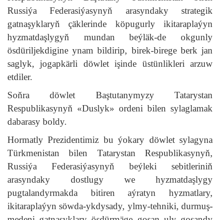
Russiýa Federasiýasynyň arasyndaky strategik
gatnaşyklaryň çäklerinde köpugurly ikitaraplaýyn
hyzmatdaşlygyň mundan beýläk-de okgunly
ösdüriljekdigine ynam bildirip, birek-birege berk jan
saglyk, jogapkärli döwlet işinde üstünlikleri arzuw
etdiler.
Soňra döwlet Baştutanymyzy Tatarystan
Respublikasynyň «Duslyk» ordeni bilen sylaglamak
dabarasy boldy.
Hormatly Prezidentimiz bu ýokary döwlet sylagyna
Türkmenistan bilen Tatarystan Respublikasynyň,
Russiýa Federasiýasynyň beýleki sebitleriniň
arasyndaky dostlugy we hyzmatdaşlygy
pugtalandyrmakda bitiren aýratyn hyzmatlary,
ikitaraplaýyn söwda-ykdysady, ylmy-tehniki, durmuş-
medeni gatnaşyklary ösdürmäge goşan uly goşandy