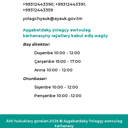
+99312443390; +99312443391;
+99312443359
yolagchyauk@ayauk.gov.tm
Aşgabatdaky ýolagçy awtoulag
kärhanasyny raýatlary kabul ediş wagty
Baş direktor:
Duşenbe 10:00 - 12:00
Çarşenbe 15:00 - 17:00
Anna 10:00 - 12:00
Orunbasar:
Sişenbe 10:00 - 12:00
Penşenbe 10:00 -12:00
Ähli hukuklary goralan.2026 © Aşgabatdaky Ýolagçy awtoulag
kärhanasy