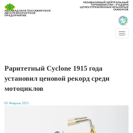
НЕЗАВИСИМЫЙ НЕЙТРАЛЬНЫЙ
ТУРКМЕНИСТАН – РОДИНА
ЦЕЛЕУСТРЕМЛЁННЫХ КРЫЛАТЫХ
СКАКУНОВ
АШХАБАДСКОЕ ПАССАЖИРСКОЕ
АВТОТРАНСПОРТНОЕ
ПРЕДПРИЯТИЕ
Togg
navi
Раритетный Cyclone 1915 года
установил ценовой рекорд среди
мотоциклов
05 Февраль 2025