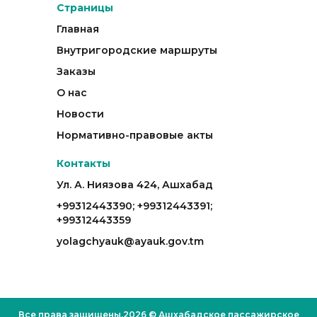
Страницы
Главная
Внутригородские маршруты
Заказы
О нас
Новости
Нормативно-правовые акты
Контакты
Ул. А. Ниязова 424, Ашхабад
+99312443390; +99312443391;
+99312443359
yolagchyauk@ayauk.gov.tm
Все права защищены.2026 © Ашхабадское пассажирское