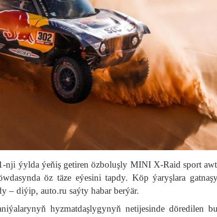
21-nji ýylda ýeňiş getiren özboluşly MINI X-Raid sport aw
dasynda öz täze eýesini tapdy. Köp ýaryşlara gatnaş
 – diýip, auto.ru saýty habar berýär.
ýalarynyň hyzmatdaşlygynyň netijesinde döredilen b