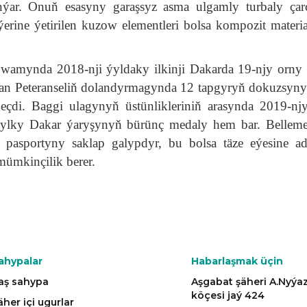
nýar. Onuň esasyny garaşsyz asma ulgamly turbaly ça
erine ýetirilen kuzow elementleri bolsa kompozit materia
owamynda 2018-nji ýyldaky ilkinji Dakarda 19-njy orny 
fan Peteranseliň dolandyrmagynda 12 tapgyryň dokuzsyny
geçdi. Baggi ulagynyň üstünlikleriniň arasynda 2019-nj
ýylky Dakar ýaryşynyň bürünç medaly hem bar. Bellemel
asportyny saklap galypdyr, bu bolsa täze eýesine ad
ümkinçilik berer.
ahypalar
Habarlaşmak üçin
aş sahypa
Aşgabat şäheri A.Nyý
köçesi jaý 424
äher içi ugurlar