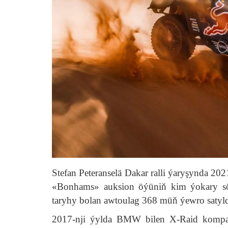
Stefan Peteranselä Dakar ralli ýaryşynda 20
«Bonhams» auksion öýüniň kim ýokary söw
taryhy bolan awtoulag 368 müň ýewro satyldy
2017-nji ýylda BMW bilen X-Raid kompani