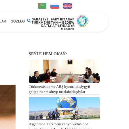
GARAŞSYZ, BAKY BITARAP
LAR
GÖZLEG
TÜRKMENISTAN — BEDEW
BATLY AT-MYRADYŇ
MEKANY
ŞEÝLE HEM OKAŇ:
Türkmenistan we ABŞ hyzmatdaşlygyň
geljegini ara alnyp maslahatlaşdylar
Aşgabatda Türkmenistanyň welosiped