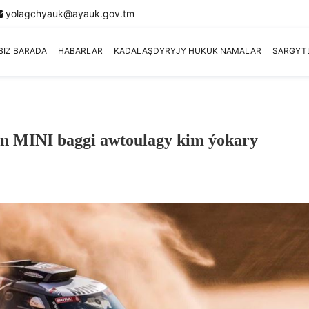
yolagchyauk@ayauk.gov.tm
BIZ BARADA
HABARLAR
KADALAŞDYRYJY HUKUK NAMALAR
SARGYT
an MINI baggi awtoulagy kim ýokary