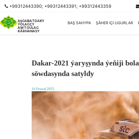
+99312443390; +99312443391; +99312443359
AŞGABATDAKY
BAŞ SAHYPA
ŞÄHER IÇI UGURLAR
ÝOLAGÇY
AWTOULAG
KÄRHANASY
Dakar-2021 ýaryşynda ýeňiji bol
söwdasynda satyldy
10 Fewral 2025