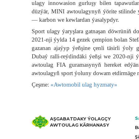
ulagy innowasion gurluşy bilen tapawutla
düzýär, MINI awtoulagynyň ýörite stilinde ý
— karbon we kewlardan ýasalypdyr.
Sport ulagy ýaryşlara gatnaşan döwrüniň d
2021-nji ýylda 14 gezek çempion bolan Ste
gazanan ajaýyp ýeňşine çenli täsirli ýoly 
Dubaý ralli-reýdindäki ýeňşi we 2020-nji 
awtoulag FIA guramasynyň hereket edýän p
awtoulagyň sport ýoluny dowam etdirmäge m
Çeşme:
«Awtomobil ulag hyzmaty»
S
AŞGABATDAKY ÝOLAGÇY
AWTOULAG KÄRHANASY
B
Ş