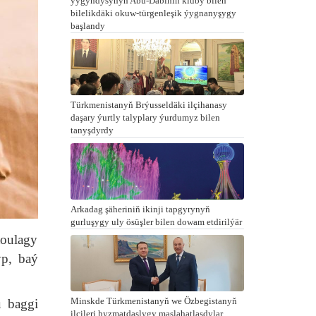
ýygyndysynyň Abu-Dabiniň kluby bilen
bilelikdäki okuw-türgenleşik ýygnanyşygy
başlandy
Türkmenistanyň Brýusseldäki ilçihanasy
daşary ýurtly talyplary ýurdumyz bilen
tanyşdyrdy
Arkadag şäheriniň ikinji tapgyrynyň
gurluşygy uly ösüşler bilen dowam etdirilýär
toulagy
yp, baý
Minskde Türkmenistanyň we Özbegistanyň
u baggi
ilçileri hyzmatdaşlygy maslahatlaşdylar