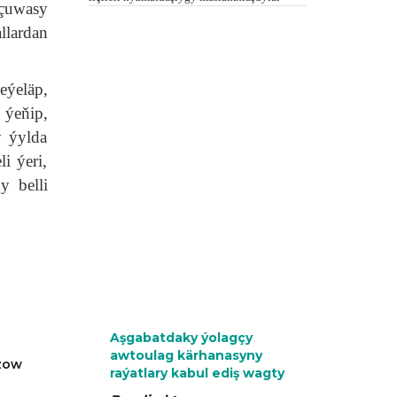
rçuwasy
llardan
eýeläp,
 ýeňip,
y ýylda
i ýeri,
y belli
Aşgabatdaky ýolagçy
awtoulag kärhanasyny
azow
raýatlary kabul ediş wagty