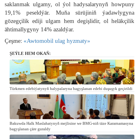
saklanmak ulgamy, ol ýol hadysalarynyň howpuny
19,1% peseldýär. Muňa sürüjiniň ýadawlygyna
gözegçilik ediji ulgam hem degişlidir, ol heläkçilik
ähtimallygyny 14% azaldýar.
Çeşme:
«Awtomobil ulag hyzmaty»
ŞEÝLE HEM OKAŇ:
Türkmen edebiýatynyň halypalaryna bagyşlanan edebi duşuşyk geçirildi
Bakuwda Halk Maslahatynyň mejlisine we BMG-niň täze Kararnamasyna
bagyşlanan çäre guraldy