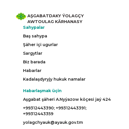
AŞGABATDAKY ÝOLAGÇY
AWTOULAG KÄRHANASY
Sahypalar
Baş sahypa
Şäher içi ugurlar
Sargytlar
Biz barada
Habarlar
Kadalaşdyryjy hukuk namalar
Habarlaşmak üçin
Aşgabat şäheri A.Nyýazow köçesi jaý 424
+99312443390; +99312443391;
+99312443359
yolagchyauk@ayauk.gov.tm