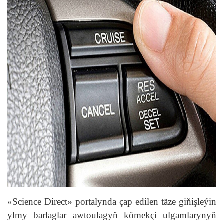
«Science Direct» portalynda çap edilen täze giňişleýin
ylmy barlaglar awtoulagyň kömekçi ulgamlarynyň