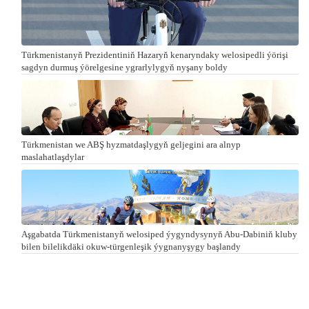
Türkmenistanyň Prezidentiniň Hazaryň kenaryndaky welosipedli ýörişi
sagdyn durmuş ýörelgesine ygrarlylygyň nyşany boldy
Türkmenistan we ABŞ hyzmatdaşlygyň geljegini ara alnyp
maslahatlaşdylar
Aşgabatda Türkmenistanyň welosiped ýygyndysynyň Abu-Dabiniň kluby
bilen bilelikdäki okuw-türgenleşik ýygnanyşygy başlandy