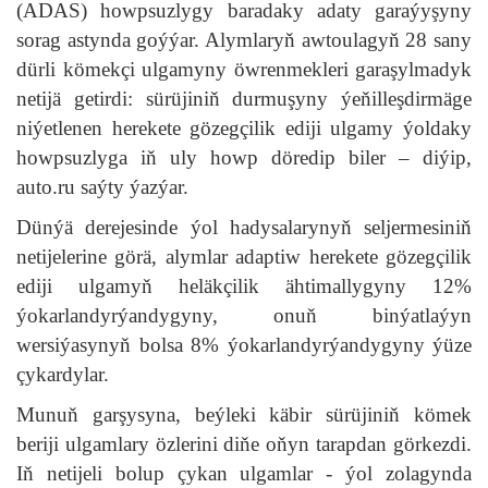
(ADAS) howpsuzlygy baradaky adaty garaýyşyny
sorag astynda goýýar. Alymlaryň awtoulagyň 28 sany
dürli kömekçi ulgamyny öwrenmekleri garaşylmadyk
netijä getirdi: sürüjiniň durmuşyny ýeňilleşdirmäge
niýetlenen herekete gözegçilik ediji ulgamy ýoldaky
howpsuzlyga iň uly howp döredip biler – diýip,
auto.ru saýty ýazýar.
Dünýä derejesinde ýol hadysalarynyň seljermesiniň
netijelerine görä, alymlar adaptiw herekete gözegçilik
ediji ulgamyň heläkçilik ähtimallygyny 12%
ýokarlandyrýandygyny, onuň binýatlaýyn
wersiýasynyň bolsa 8% ýokarlandyrýandygyny ýüze
çykardylar.
Munuň garşysyna, beýleki käbir sürüjiniň kömek
beriji ulgamlary özlerini diňe oňyn tarapdan görkezdi.
Iň netijeli bolup çykan ulgamlar - ýol zolagynda