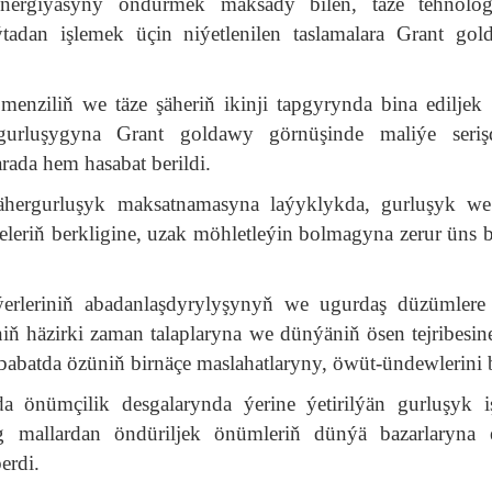
 energiýasyny öndürmek maksady bilen, täze tehnolog
tadan işlemek üçin niýetlenilen taslamalara Grant go
enziliň we täze şäheriň ikinji tapgyrynda bina ediljek
gurluşygyna Grant goldawy görnüşinde maliýe serişde
ada hem hasabat berildi.
ähergurluşyk maksatnamasyna laýyklykda, gurluşyk we
işdeleriň berkligine, uzak möhletleýin bolmagyna zerur üns
erleriniň abadanlaşdyrylyşynyň we ugurdaş düzümlere 
iň häzirki zaman talaplaryna we dünýäniň ösen tejribesin
abatda özüniň birnäçe maslahatlaryny, öwüt-ündewlerini b
 önümçilik desgalarynda ýerine ýetirilýän gurluşyk iş
ig mallardan öndüriljek önümleriň dünýä bazarlaryna 
erdi.