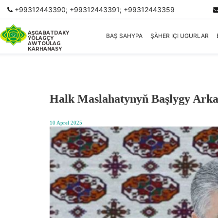
+99312443390; +99312443391; +99312443359
AŞGABATDAKY
BAŞ SAHYPA
ŞÄHER IÇI UGURLAR
ÝOLAGÇY
AWTOULAG
KÄRHANASY
Halk Maslahatynyň Başlygy Arkad
10 Aprel 2025