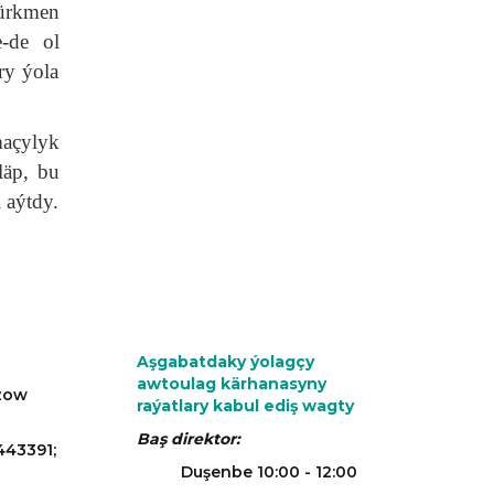
ürkmen
e-de ol
ry ýola
maçylyk
läp, bu
i aýtdy.
Aşgabatdaky ýolagçy
awtoulag kärhanasyny
azow
raýatlary kabul ediş wagty
Baş direktor:
443391;
Duşenbe 10:00 - 12:00