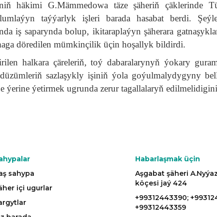
riniň häkimi G.Mämmedowa täze şäheriň çäklerinde T
umlaýyn taýýarlyk işleri barada hasabat berdi. Şeýl
 iş saparynda bolup, ikitaraplaýyn şäherara gatnaşykla
aga döredilen mümkinçilik üçin hoşallyk bildirdi.
rilen halkara çäreleriň, toý dabaralarynyň ýokary gura
 düzümleriň sazlaşykly işiniň ýola goýulmalydygyny bel
de ýerine ýetirmek ugrunda zerur tagallalaryň edilmelidigin
ahypalar
Habarlaşmak üçin
aş sahypa
Aşgabat şäheri A.Nyý
köçesi jaý 424
äher içi ugurlar
+99312443390; +99312
argytlar
+99312443359
iz barada