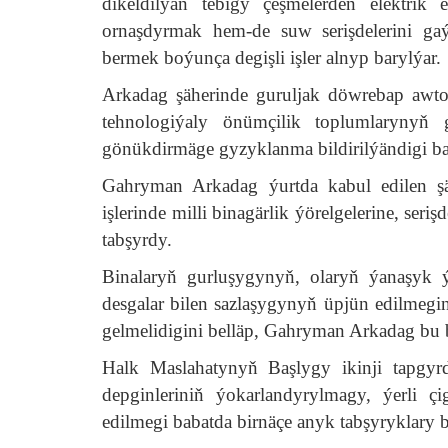
dikeldilýän tebigy çeşmelerden elektrik
ornaşdyrmak hem-de suw serişdelerini gaý
bermek boýunça degişli işler alnyp barylýar.
Arkadag şäherinde guruljak döwrebap awtom
tehnologiýaly önümçilik toplumlarynyň 
gönükdirmäge gyzyklanma bildirilýändigi bar
Gahryman Arkadag ýurtda kabul edilen ş
işlerinde milli binagärlik ýörelgelerine, ser
tabşyrdy.
Binalaryň gurluşygynyň, olaryň ýanaşyk ý
desgalar bilen sazlaşygynyň üpjün edilmegin
gelmelidigini belläp, Gahryman Arkadag bu b
Halk Maslahatynyň Başlygy ikinji tapgyrda
depginleriniň ýokarlandyrylmagy, ýerli ç
edilmegi babatda birnäçe anyk tabşyryklary b