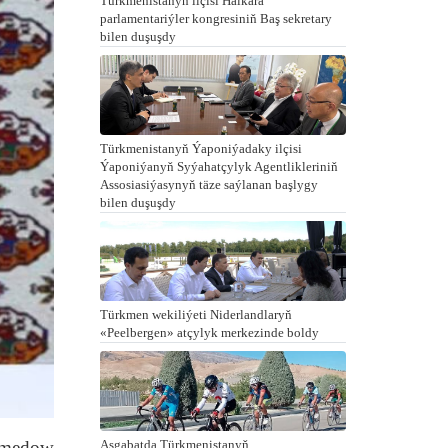
Türkmenistanyň ilçisi Halkara
parlamentariýler kongresiniň Baş sekretary
bilen duşuşdy
Türkmenistanyň Ýaponiýadaky ilçisi
Ýaponiýanyň Syýahatçylyk Agentlikleriniň
Assosiasiýasynyň täze saýlanan başlygy
bilen duşuşdy
Türkmen wekiliýeti Niderlandlaryň
«Peelbergen» atçylyk merkezinde boldy
hamedow
Aşgabatda Türkmenistanyň