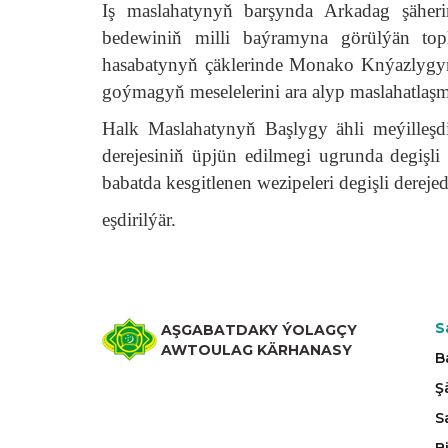
Iş maslahatynyň barşynda Arkadag şähe
bedewiniň milli baýramyna görülýän topl
hasabatynyň çäklerinde Monako Knýazlygynda
goýmagyň meselelerini ara alyp maslahatlaşm
Halk Maslahatynyň Başlygy ähli meýilleşdi
derejesiniň üpjün edilmegi ugrunda degişli
babatda kesgitlenen wezipeleri degişli dereje
eşdirilýär.
S
AŞGABATDAKY ÝOLAGÇY
AWTOULAG KÄRHANASY
B
Ş
S
B