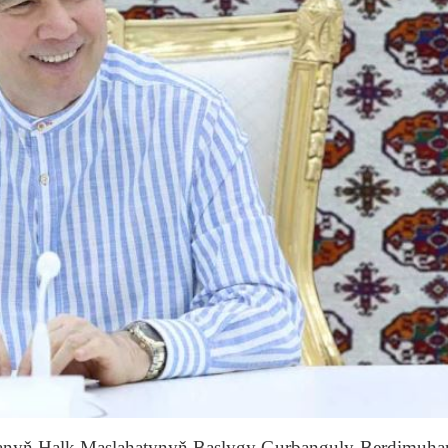
stanyň Halk Maslahatynyň Başlygy Gurbanguly Berdimu