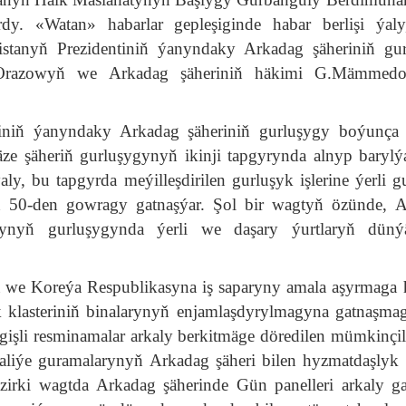
dy. «Watan» habarlar gepleşiginde habar berlişi ýal
tanyň Prezidentiniň ýanyndaky Arkadag şäheriniň gu
D.Orazowyň we Arkadag şäheriniň häkimi G.Mämmed
tiniň ýanyndaky Arkadag şäheriniň gurluşygy boýunça
äze şäheriň gurluşygynyň ikinji tapgyrynda alnyp barylýa
ýaly, bu tapgyrda meýilleşdirilen gurluşyk işlerine ýerli g
 50-den gowragy gatnaşýar. Şol bir wagtyň özünde, 
arynyň gurluşygynda ýerli we daşary ýurtlaryň düný
 we Koreýa Respublikasyna iş saparyny amala aşyrmaga
 klasteriniň binalarynyň enjamlaşdyrylmagyna gatnaşmag
egişli resminamalar arkaly berkitmäge döredilen mümkinçil
a maliýe guramalarynyň Arkadag şäheri bilen hyzmatdaşlyk
äzirki wagtda Arkadag şäherinde Gün panelleri arkaly g