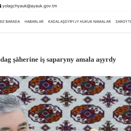
yolagchyauk@ayauk.gov.tm
BIZ BARADA
HABARLAR
KADALAŞDYRYJY HUKUK NAMALAR
SARGYT
ag şäherine iş saparyny amala aşyrdy