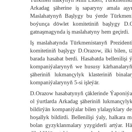
Arkadag şäherine iş saparyny amala aşyr
Maslahatynyň Başlygy bu ýerde Türkmenis
boýunça döwlet komitetiniň başlygy 
gatnaşmagynda iş maslahatyny hem geçirdi.
Iş maslahatynda Türkmenistanyň Preziden
komitetiniň başlygy D.Orazow, ilki bilen, t
barada hasabat berdi. Hasabatda bellenilişi 
kompaniýalarynyň we hususy kärhanalaryň
şäheriniň lukmançylyk klasteriniň binal
kompaniýalarynyň 5-si işleýär.
D.Orazow hasabatynyň çäklerinde Ýaponiýa
ol ýurtlarda Arkadag şäheriniň lukmançylyk
bildirýän kompaniýalar bilen ylalaşyklary d
hoşallyk bildirdi. Bellenilişi ýaly, halkar
bolan gyzyklanmalary yzygiderli artýar. H