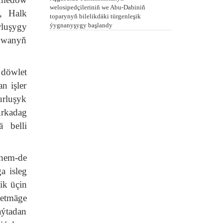
welosipedçileriniň we Abu-Dabiniň
y, Halk
toparynyň bilelikdäki türgenleşik
rluşygy
ýygnanyşygy başlandy
owanyň
 döwlet
n işler
urluşyk
Arkadag
ä belli
 hem-de
a isleg
ik üçin
 etmäge
aýtadan