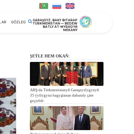
GARAŞSYZ, BAKY BITARAP
LAR
GÖZLEG
TÜRKMENISTAN — BEDEW
BATLY AT-MYRADYŇ
MEKANY
ŞEÝLE HEM OKAŇ:
ABŞ-da Türkmenistanyň Garaşsyzlygynyň
35 ýyllygyna bagyşlanan dabaraly çäre
geçirildi