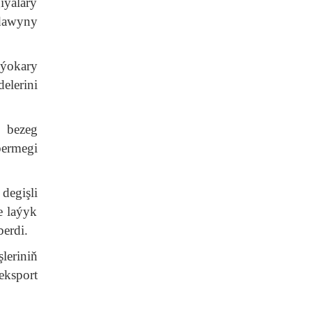
iýalary
ldawyny
 ýokary
lerini
 bezeg
 bermegi
degişli
e laýyk
erdi.
leriniň
eksport