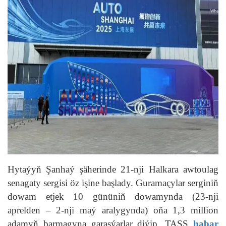
Hytaýyň Şanhaý şäherinde 21-nji Halkara awtoulag
senagaty sergisi öz işine başlady. Guramaçylar serginiň
dowam etjek 10 gününiň dowamynda (23-nji
aprelden – 2-nji maý aralygynda) oňa 1,3 million
adamyň barmagyna garaşýarlar diýip, TASS
habar