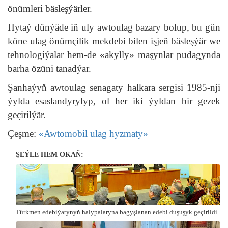
önümleri bäsleşýärler.
Hytaý dünýäde iň uly awtoulag bazary bolup, bu gün
köne ulag önümçilik mekdebi bilen işjeň bäsleşýär we
tehnologiýalar hem-de «akylly» maşynlar pudagynda
barha özüni tanadýar.
Şanhaýyň awtoulag senagaty halkara sergisi 1985-nji
ýylda esaslandyrylyp, ol her iki ýyldan bir gezek
geçirilýär.
Çeşme:
«Awtomobil ulag hyzmaty»
ŞEÝLE HEM OKAŇ:
Türkmen edebiýatynyň halypalaryna bagyşlanan edebi duşuşyk geçirildi