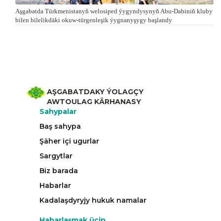
Aşgabatda Türkmenistanyň welosiped ýygyndysynyň Abu-Dabiniň kluby
bilen bilelikdäki okuw-türgenleşik ýygnanyşygy başlandy
AŞGABATDAKY ÝOLAGÇY
AWTOULAG KÄRHANASY
Sahypalar
Baş sahypa
Şäher içi ugurlar
Sargytlar
Biz barada
Habarlar
Kadalaşdyryjy hukuk namalar
Habarlaşmak üçin