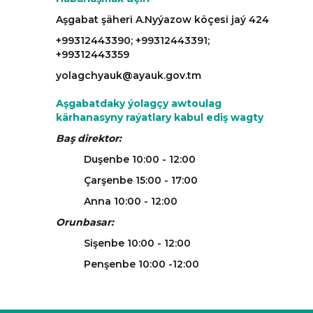
Aşgabat şäheri A.Nyýazow köçesi jaý 424
+99312443390; +99312443391;
+99312443359
yolagchyauk@ayauk.gov.tm
Aşgabatdaky ýolagçy awtoulag
kärhanasyny raýatlary kabul ediş wagty
Baş direktor:
Duşenbe 10:00 - 12:00
Çarşenbe 15:00 - 17:00
Anna 10:00 - 12:00
Orunbasar:
Sişenbe 10:00 - 12:00
Penşenbe 10:00 -12:00