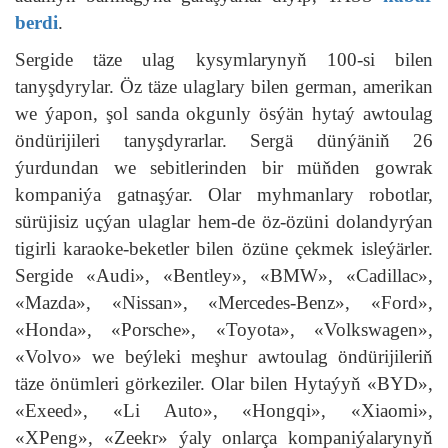
berdi
.
Sergide täze ulag kysymlarynyň 100-si bilen
tanyşdyrylar. Öz täze ulaglary bilen german, amerikan
we ýapon, şol sanda okgunly ösýän hytaý awtoulag
öndürijileri tanyşdyrarlar. Sergä dünýäniň 26
ýurdundan we sebitlerinden bir müňden gowrak
kompaniýa gatnaşýar. Olar myhmanlary robotlar,
sürüjisiz uçýan ulaglar hem-de öz-özüni dolandyrýan
tigirli karaoke-beketler bilen özüne çekmek isleýärler.
Sergide «Audi», «Bentley», «BMW», «Cadillac»,
«Mazda», «Nissan», «Mercedes-Benz», «Ford»,
«Honda», «Porsche», «Toyota», «Volkswagen»,
«Volvo» we beýleki meşhur awtoulag öndürijileriň
täze önümleri görkeziler. Olar bilen Hytaýyň «BYD»,
«Exeed», «Li Auto», «Hongqi», «Xiaomi»,
«XPeng», «Zeekr» ýaly onlarça kompaniýalarynyň