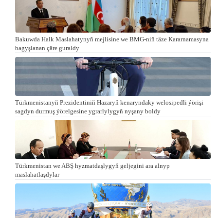
Bakuwda Halk Maslahatynyň mejlisine we BMG-niň täze Kararnamasyna
bagyşlanan çäre guraldy
Türkmenistanyň Prezidentiniň Hazaryň kenaryndaky welosipedli ýörişi
sagdyn durmuş ýörelgesine ygrarlylygyň nyşany boldy
Türkmenistan we ABŞ hyzmatdaşlygyň geljegini ara alnyp
maslahatlaşdylar