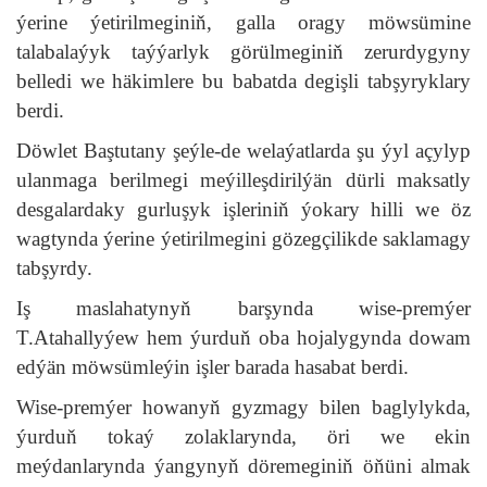
ýerine ýetirilmeginiň, galla oragy möwsümine
talabalaýyk taýýarlyk görülmeginiň zerurdygyny
belledi we häkimlere bu babatda degişli tabşyryklary
berdi.
Döwlet Baştutany şeýle-de welaýatlarda şu ýyl açylyp
ulanmaga berilmegi meýilleşdirilýän dürli maksatly
desgalardaky gurluşyk işleriniň ýokary hilli we öz
wagtynda ýerine ýetirilmegini gözegçilikde saklamagy
tabşyrdy.
Iş maslahatynyň barşynda wise-premýer
T.Atahallyýew hem ýurduň oba hojalygynda dowam
edýän möwsümleýin işler barada hasabat berdi.
Wise-premýer howanyň gyzmagy bilen baglylykda,
ýurduň tokaý zolaklarynda, öri we ekin
meýdanlarynda ýangynyň döremeginiň öňüni almak