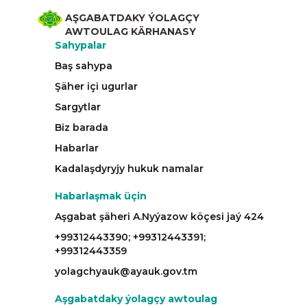
AŞGABATDAKY ÝOLAGÇY
AWTOULAG KÄRHANASY
Sahypalar
Baş sahypa
Şäher içi ugurlar
Sargytlar
Biz barada
Habarlar
Kadalaşdyryjy hukuk namalar
Habarlaşmak üçin
Aşgabat şäheri A.Nyýazow köçesi jaý 424
+99312443390; +99312443391;
+99312443359
yolagchyauk@ayauk.gov.tm
Aşgabatdaky ýolagçy awtoulag