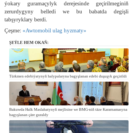
ýokary guramaçylyk derejesinde geçirilmeginiň
zerurdygyny belledi we bu babatda degişli
tabşyryklary berdi.
Çeşme:
«Awtomobil ulag hyzmaty»
ŞEÝLE HEM OKAŇ:
Türkmen edebiýatynyň halypalaryna bagyşlanan edebi duşuşyk geçirildi
Bakuwda Halk Maslahatynyň mejlisine we BMG-niň täze Kararnamasyna
bagyşlanan çäre guraldy