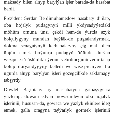
maksady bilen alnyp barylýan işler barada-da hasabat
berdi.
Prezident Serdar Berdimuhamedow hasabaty diňläp,
oba hojalyk pudagynyň milli ykdysadyýetdäki
möhüm ornuna ünsi çekdi hem-de ýurtda azyk
bolçulygyny mundan beýläk-de pugtalandyrmak,
dokma senagatynyň kärhanalaryny çig mal bilen
üpjün etmek boýunça pudagyň öňünde durýan
wezipeleriň üstünlikli ýerine ýetirilmeginiň zerur talap
bolup durýandygyny belledi we wise-premýere bu
ugurda alnyp barylýan işleri gözegçilikde saklamagy
tabşyrdy.
Döwlet Baştutany iş maslahatyna gatnaşyjylara
ýüzlenip, dowam edýän möwsümleýin oba hojalyk
işleriniň, hususan-da, gowaça we ýazlyk ekinlere ideg
etmek, galla oragyna taýýarlyk görmek işleriniň