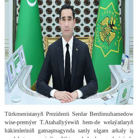
Türkmenistanyň Prezidenti Serdar Berdimuhamedow
wise-premýer T.Atahallyýewiň hem-de welaýatlaryň
häkimleriniň gatnaşmagynda sanly ulgam arkaly iş