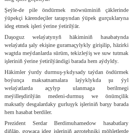
Şeýle-de pile öndürmek möwsüminiň çäklerinde
ýüpekçi kärendeçiler tarapyndan ýüpek gurçuklaryna
ideg etmek işleri ýerine ýetirilýär.
Daşoguz welaýatynyň häkiminiň hasabatynda
welaýatda şaly ekişine guramaçylykly girişilip, häzirki
wagtda meýdanlarda sürüm, tekizleýiş we suw tutmak
işleriniň ýerine ýetirilýändigi barada hem aýdyldy.
Häkimler ýurdy durmuş-ykdysady taýdan ösdürmek
boýunça maksatnamalara laýyklykda şu ýyl
welaýatlarda açylyp ulanmaga berilmegi
meýilleşdirilýän medeni-durmuş we önümçilik
maksatly desgalardaky gurluşyk işleriniň barşy barada
hem hasabat berdiler.
Prezident Serdar Berdimuhamedow hasabatlary
diňläp, gowaça ideg işleriniň agrotehniki möhletlerde