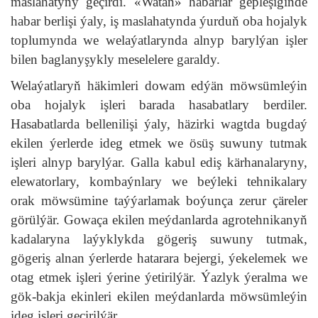
maslahatyny geçirdi. «Watan» habarlar gepleşiginde
habar berlişi ýaly, iş maslahatynda ýurduň oba hojalyk
toplumynda we welaýatlarynda alnyp barylýan işler
bilen baglanyşykly meselelere garaldy.
Welaýatlaryň häkimleri dowam edýän möwsümleýin
oba hojalyk işleri barada hasabatlary berdiler.
Hasabatlarda bellenilişi ýaly, häzirki wagtda bugdaý
ekilen ýerlerde ideg etmek we ösüş suwuny tutmak
işleri alnyp barylýar. Galla kabul ediş kärhanalaryny,
elewatorlary, kombaýnlary we beýleki tehnikalary
orak möwsümine taýýarlamak boýunça zerur çäreler
görülýär. Gowaça ekilen meýdanlarda agrotehnikanyň
kadalaryna laýyklykda gögeriş suwuny tutmak,
gögeriş alnan ýerlerde hatarara bejergi, ýekelemek we
otag etmek işleri ýerine ýetirilýär. Ýazlyk ýeralma we
gök-bakja ekinleri ekilen meýdanlarda möwsümleýin
ideg işleri geçirilýär.