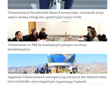
Türkmenistanyň Prezidentiniň Hazaryň kenaryndaky welosipedli ýörişi
sagdyn durmuş ýörelgesine ygrarlylygyň nyşany boldy
Türkmenistan we ABŞ hyzmatdaşlygyň geljegini ara alnyp
maslahatlaşdylar
Aşgabatda Türkmenistanyň welosiped ýygyndysynyň Abu-Dabiniň kluby
bilen bilelikdäki okuw-türgenleşik ýygnanyşygy başlandy