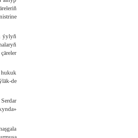
releriň
istrine
u ýylyň
malaryň
çäreler
e hukuk
läk-de
Serdar
kynda»
aşgala
durmuşa