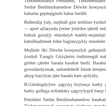
Türkmenistanyň Prezidenti, Türkmenistany
Serdar Berdimuhamedow Döwlet howpsuzlyk
habarlar gepleşiginde habar berildi.
Bellenilişi ýaly, mejlisiň gün tertibine ýu
— aprel aýlarynda ýerine ýetirilen işleriň n
hukuk goraýjy edaralaryň maddy-enjamlaý
kämilleşdirmek bilen baglanyşykly meseleler g
Mejlisde ilki Döwlet howpsuzlyk geňeşiniň
ýurduň Ýaragly Güýçlerini ösdürmegiň ma
görlen çäreler barada hasabat berdi. Hasab
gowulandyrmak, serkerdeleriň hünär derejes
alnyp barylýan işler barada hem aýdyldy.
B.Gündogdyýew çagyryş boýunça harby g
harby gulluga nobatdaky çagyrylyşyň barşy b
Prezident Serdar Berdimuhamedow hasabaty
Türkmenistanyň goranmak ukybyny mundan