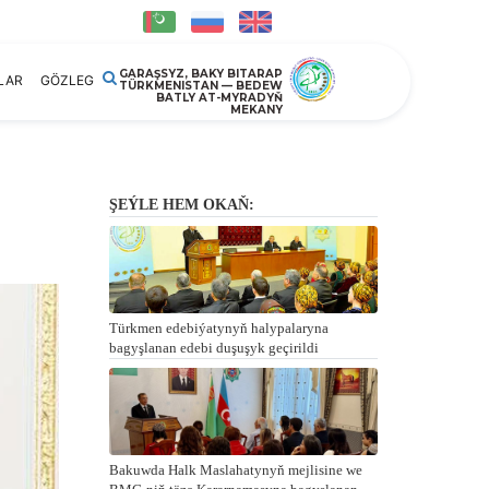
GARAŞSYZ, BAKY BITARAP
LAR
GÖZLEG
TÜRKMENISTAN — BEDEW
BATLY AT-MYRADYŇ
MEKANY
ŞEÝLE HEM OKAŇ:
Türkmen edebiýatynyň halypalaryna
bagyşlanan edebi duşuşyk geçirildi
Bakuwda Halk Maslahatynyň mejlisine we