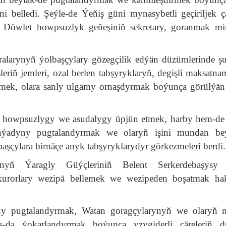
belledi. Şeýle-de Ýeňiş güni mynasybetli geçiriljek çä
, Döwlet howpsuzlyk geňeşiniň sekretary, goranmak min
alarynyň ýolbaşçylary gözegçilik edýän düzümlerinde ş
leriň jemleri, ozal berlen tabşyryklaryň, degişli maksatna
şdirmek, olara sanly ulgamy ornaşdyrmak boýunça görülýän 
tda howpsuzlygy we asudalygy üpjün etmek, harby hem-d
inýadyny pugtalandyrmak we olaryň işini mundan beý
başçylara birnäçe anyk tabşyryklarydyr görkezmeleri berdi.
tanyň Ýaragly Güýçleriniň Belent Serkerdebaşysy 
kurorlary wezipä bellemek we wezipeden boşatmak ha
y pugtalandyrmak, Watan goragçylarynyň we olaryň m
as-da ýokarlandyrmak boýunça yzygiderli çäreleriň 