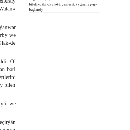
eneraly
bilelikdäki okuw-türgenleşik ýygnanyşygy
«Watan»
başlandy
 ýanwar
arby we
ýläk-de
ldi. Ol
an bäri
tlerini
y bilen
gyň we
eçirýän
 alnyp