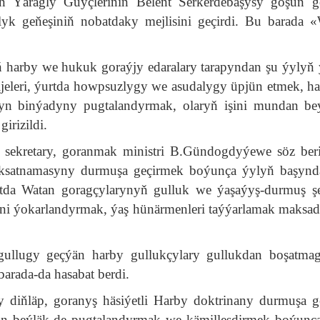
ň Ýaragly Güýçleriniň Belent Serkerdebaşysy goşun g
 geňeşiniň nobatdaky mejlisini geçirdi. Bu barada 
rduň harby we hukuk goraýjy edaralary tarapyndan şu ýylyň
etijeleri, ýurtda howpsuzlygy we asudalygy üpjün etmek, h
yn binýadyny pugtalandyrmak, olaryň işini mundan be
irizildi.
 sekretary, goranmak ministri B.Gündogdyýewe söz beri
ksatnamasyny durmuşa geçirmek boýunça ýylyň başynd
atda Watan goragçylarynyň gulluk we ýaşaýyş-durmuş şer
ini ýokarlandyrmak, ýaş hünärmenleri taýýarlamak maksad
ullugy geçýän harby gullukçylary gullukdan boşatma
arada-da hasabat berdi.
 diňläp, goranyş häsiýetli Harby doktrinany durmuşa g
 beýläk-de pugtalandyrmak we kämilleşdirmek boýunça