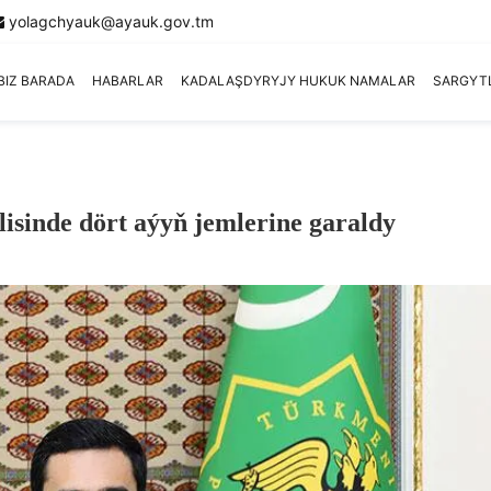
yolagchyauk@ayauk.gov.tm
BIZ BARADA
HABARLAR
KADALAŞDYRYJY HUKUK NAMALAR
SARGYT
isinde dört aýyň jemlerine garaldy