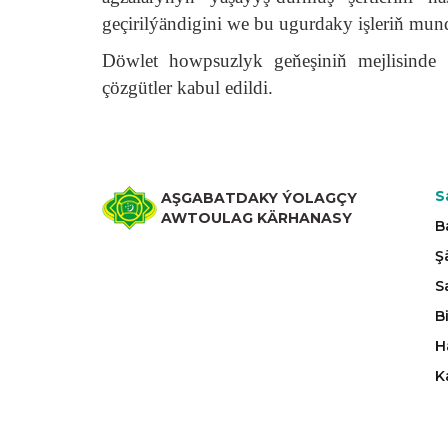
geçirilýändigini we bu ugurdaky işleriň mun
Döwlet howpsuzlyk geňeşiniň mejlisinde b
çözgütler kabul edildi.
S
AŞGABATDAKY ÝOLAGÇY
AWTOULAG KÄRHANASY
B
Ş
S
B
H
K