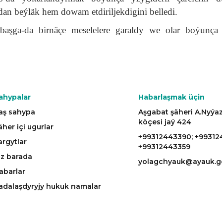
dan beýläk hem dowam etdiriljekdigini belledi.
aşga-da birnäçe meselelere garaldy we olar boýunça 
ahypalar
Habarlaşmak üçin
aş sahypa
Aşgabat şäheri A.Nyý
köçesi jaý 424
äher içi ugurlar
+99312443390; +99312
argytlar
+99312443359
iz barada
yolagchyauk@ayauk.g
abarlar
adalaşdyryjy hukuk namalar