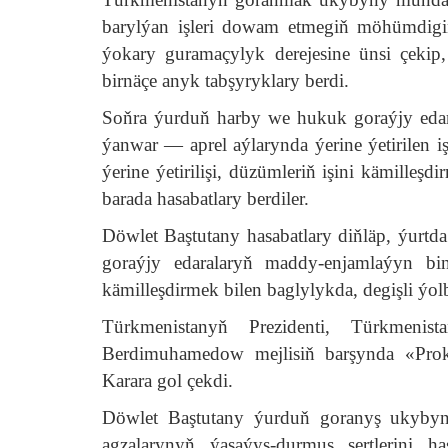
barylýan işleri dowam etmegiň möhümdigini 
ýokary guramaçylyk derejesine ünsi çekip
birnäçe anyk tabşyryklary berdi.
Soňra ýurduň harby we hukuk goraýjy edar
ýanwar — aprel aýlarynda ýerine ýetirilen iş
ýerine ýetirilişi, düzümleriň işini kämille
barada hasabatlary berdiler.
Döwlet Baştutany hasabatlary diňläp, ýur
goraýjy edaralaryň maddy-enjamlaýyn b
kämilleşdirmek bilen baglylykda, degişli ýol
Türkmenistanyň Prezidenti, Türkmenis
Berdimuhamedow mejlisiň barşynda «Pro
Karara gol çekdi.
Döwlet Baştutany ýurduň goranyş ukybyn
agzalarynyň ýaşaýyş-durmuş şertlerini h