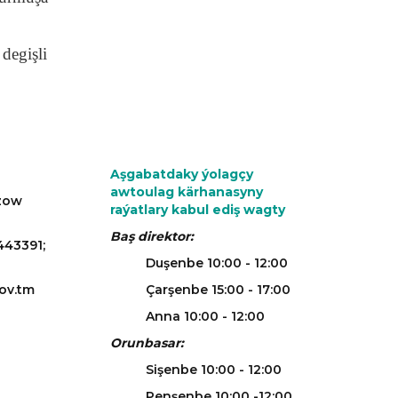
degişli
Aşgabatdaky ýolagçy
awtoulag kärhanasyny
azow
raýatlary kabul ediş wagty
Baş direktor:
443391;
Duşenbe 10:00 - 12:00
ov.tm
Çarşenbe 15:00 - 17:00
Anna 10:00 - 12:00
Orunbasar:
Sişenbe 10:00 - 12:00
Penşenbe 10:00 -12:00