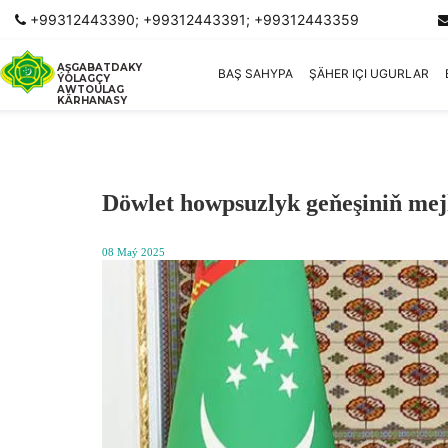
+99312443390; +99312443391; +99312443359
AŞGABATDAKY
BAŞ SAHYPA
ŞÄHER IÇI UGURLAR
ÝOLAGÇY
AWTOULAG
KÄRHANASY
Döwlet howpsuzlyk geňeşiniň mejl
08 Maý 2025