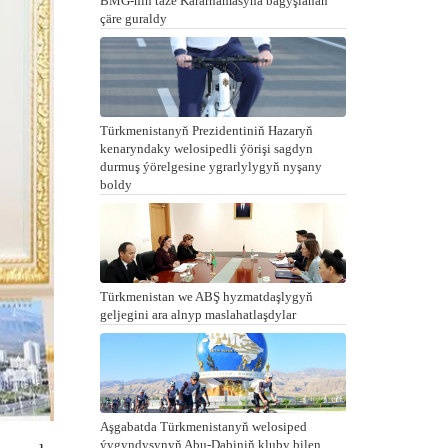
BMG-niň täze Kararnamasyna bagyşlanan
çäre guraldy
Türkmenistanyň Prezidentiniň Hazaryň
kenaryndaky welosipedli ýörişi sagdyn
durmuş ýörelgesine ygrarlylygyň nyşany
boldy
Türkmenistan we ABŞ hyzmatdaşlygyň
geljegini ara alnyp maslahatlaşdylar
Aşgabatda Türkmenistanyň welosiped
ýygyndysynyň Abu-Dabiniň kluby bilen