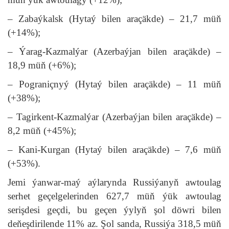
– Zabaýkalsk (Hytaý bilen araçäkde) – 21,7 müň
(+14%);
– Ýarag-Kazmalýar (Azerbaýjan bilen araçäkde) –
18,9 müň (+6%);
– Pograniçnyý (Hytaý bilen araçäkde) – 11 müň
(+38%);
– Tagirkent-Kazmalýar (Azerbaýjan bilen araçäkde) –
8,2 müň (+45%);
– Kani-Kurgan (Hytaý bilen araçäkde) – 7,6 müň
(+53%).
Jemi ýanwar-maý aýlarynda Russiýanyň awtoulag
serhet geçelgelerinden 627,7 müň ýük awtoulag
serişdesi geçdi, bu geçen ýylyň şol döwri bilen
deňeşdirilende 11% az. Şol sanda, Russiýa 318,5 müň