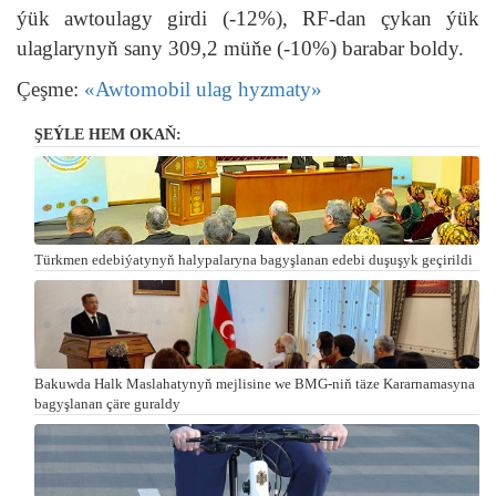
ýük awtoulagy girdi (-12%), RF-dan çykan ýük
ulaglarynyň sany 309,2 müňe (-10%) barabar boldy.
Çeşme:
«Awtomobil ulag hyzmaty»
ŞEÝLE HEM OKAŇ:
Türkmen edebiýatynyň halypalaryna bagyşlanan edebi duşuşyk geçirildi
Bakuwda Halk Maslahatynyň mejlisine we BMG-niň täze Kararnamasyna
bagyşlanan çäre guraldy