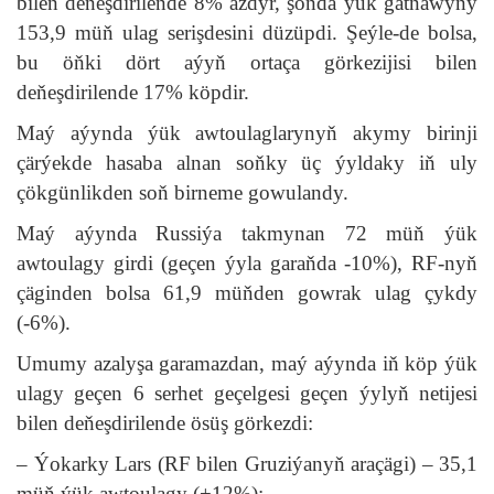
bilen deňeşdirilende 8% azdyr, şonda ýük gatnawyny
153,9 müň ulag serişdesini düzüpdi. Şeýle-de bolsa,
bu öňki dört aýyň ortaça görkezijisi bilen
deňeşdirilende 17% köpdir.
Maý aýynda ýük awtoulaglarynyň akymy birinji
çärýekde hasaba alnan soňky üç ýyldaky iň uly
çökgünlikden soň birneme gowulandy.
Maý aýynda Russiýa takmynan 72 müň ýük
awtoulagy girdi (geçen ýyla garaňda -10%), RF-nyň
çäginden bolsa 61,9 müňden gowrak ulag çykdy
(-6%).
Umumy azalyşa garamazdan, maý aýynda iň köp ýük
ulagy geçen 6 serhet geçelgesi geçen ýylyň netijesi
bilen deňeşdirilende ösüş görkezdi:
– Ýokarky Lars (RF bilen Gruziýanyň araçägi) – 35,1
müň ýük awtoulagy (+12%);