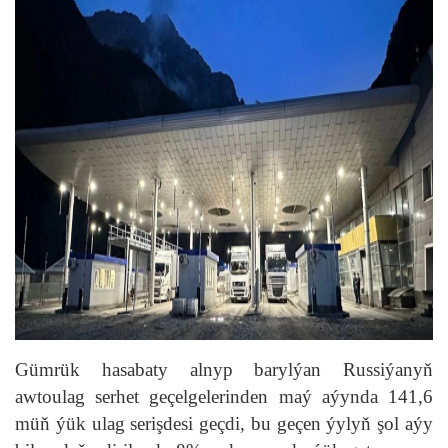
Gümrük hasabaty alnyp barylýan Russiýanyň
awtoulag serhet geçelgelerinden maý aýynda 141,6
müň ýük ulag serişdesi geçdi, bu geçen ýylyň şol aýy