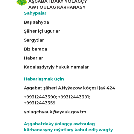
AŞGABATDAKY ÝOLAGÇY
AWTOULAG KÄRHANASY
Sahypalar
Baş sahypa
Şäher içi ugurlar
Sargytlar
Biz barada
Habarlar
Kadalaşdyryjy hukuk namalar
Habarlaşmak üçin
Aşgabat şäheri A.Nyýazow köçesi jaý 424
+99312443390; +99312443391;
+99312443359
yolagchyauk@ayauk.gov.tm
Aşgabatdaky ýolagçy awtoulag
kärhanasyny raýatlary kabul ediş wagty