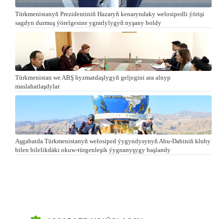
Türkmenistanyň Prezidentiniň Hazaryň kenaryndaky welosipedli ýörişi
sagdyn durmuş ýörelgesine ygrarlylygyň nyşany boldy
Türkmenistan we ABŞ hyzmatdaşlygyň geljegini ara alnyp
maslahatlaşdylar
Aşgabatda Türkmenistanyň welosiped ýygyndysynyň Abu-Dabiniň kluby
bilen bilelikdäki okuw-türgenleşik ýygnanyşygy başlandy