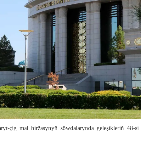
t-çig mal biržasynyň söwdalarynda geleşikleriň 48-si