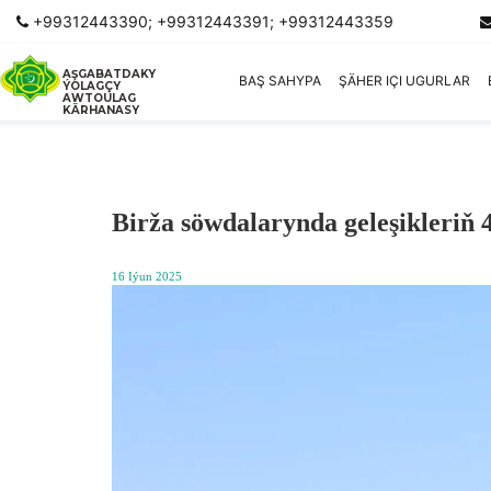
+99312443390; +99312443391; +99312443359
AŞGABATDAKY
BAŞ SAHYPA
ŞÄHER IÇI UGURLAR
ÝOLAGÇY
AWTOULAG
KÄRHANASY
Birža söwdalarynda geleşikleriň 
16 Iýun 2025