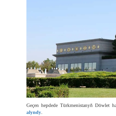
Geçen hepdede Türkmenistanyň Döwlet hary
alyndy
.