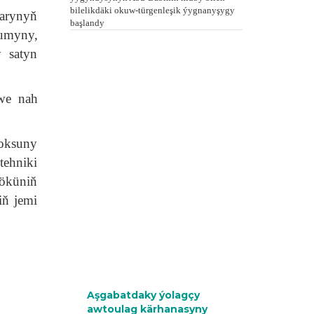
bilelikdäki okuw-türgenleşik ýygnanyşygy
larynyň
başlandy
tumyny,
 satyn
 we nah
koksuny
tehniki
köküniň
iň jemi
Aşgabatdaky ýolagçy
awtoulag kärhanasyny