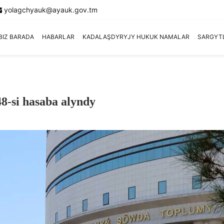
yolagchyauk@ayauk.gov.tm
BIZ BARADA
HABARLAR
KADALAŞDYRYJY HUKUK NAMALAR
SARGYT
48-si hasaba alyndy