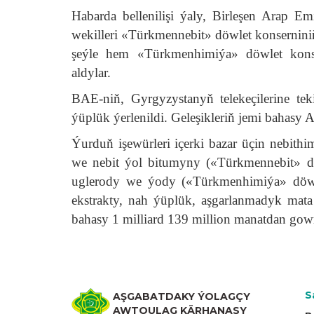
Habarda bellenilişi ýaly, Birleşen Arap E
wekilleri «Türkmennebit» döwlet konsernini
şeýle hem «Türkmenhimiýa» döwlet konse
aldylar.
BAE-niň, Gyrgyzystanyň telekeçilerine t
ýüplük ýerlenildi. Geleşikleriň jemi bahas
Ýurduň işewürleri içerki bazar üçin nebith
we nebit ýol bitumyny («Türkmennebit» döw
uglerody we ýody («Türkmenhimiýa» döwle
ekstrakty, nah ýüplük, aşgarlanmadyk mata 
bahasy 1 milliard 139 million manatdan gow
S
AŞGABATDAKY ÝOLAGÇY
AWTOULAG KÄRHANASY