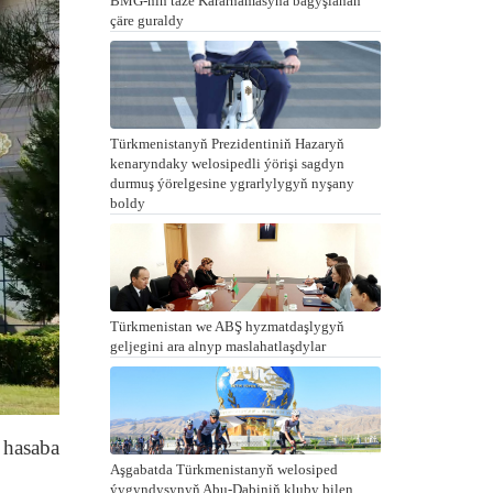
BMG-niň täze Kararnamasyna bagyşlanan
çäre guraldy
Türkmenistanyň Prezidentiniň Hazaryň
kenaryndaky welosipedli ýörişi sagdyn
durmuş ýörelgesine ygrarlylygyň nyşany
boldy
Türkmenistan we ABŞ hyzmatdaşlygyň
geljegini ara alnyp maslahatlaşdylar
 hasaba
Aşgabatda Türkmenistanyň welosiped
ýygyndysynyň Abu-Dabiniň kluby bilen