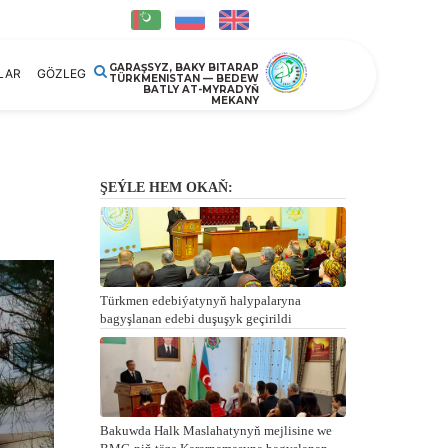
GARAŞSYZ, BAKY BITARAP
LAR
GÖZLEG
TÜRKMENISTAN — BEDEW
BATLY AT-MYRADYŇ
MEKANY
ŞEÝLE HEM OKAŇ:
Türkmen edebiýatynyň halypalaryna
bagyşlanan edebi duşuşyk geçirildi
Bakuwda Halk Maslahatynyň mejlisine we