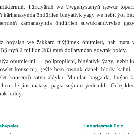
mirlikleriniň, Türkiýäniň we Owganystanyň işewür topar
ň kärhanasynda öndürilen binýatlyk ýagy we nebit ýol bi
rniniň kärhanasynda öndürilen suwuklandyrylan gazy
ekiz boýalan we žakkard tüýjümek önümleri, nah mata
y ABŞ-nyň 2 million 283 müň dollaryndan gowrak boldy.
imiýa önümlerini — polipropileni, binýatlyk ýagy, nebit 
let konserni), şeýle hem ownuk däneli hlorly kalini, 
t konserni) satyn aldylar. Mundan başga-da, buýan 
hem-de jins matasy, pagta süýümi ýerlenildi. Geleşikler
rak boldy.
ahypalar
Habarlaşmak üçin