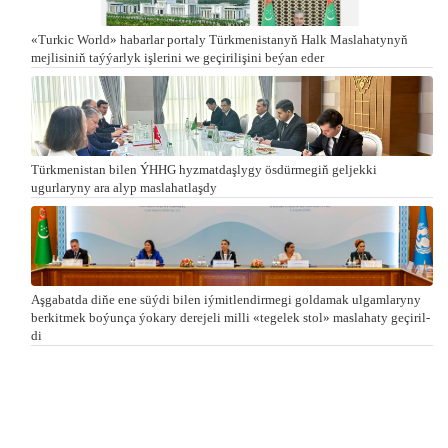
«Turkic World» habarlar portaly Türkmenistanyň Halk Maslahatynyň
mejlisiniň taýýarlyk işlerini we geçirilişini beýan eder
Türkmenistan bilen ÝHHG hyzmatdaşlygy ösdürmegiň geljekki
ugurlaryny ara alyp maslahatlaşdy
Aşgabatda di­ňe ene süý­di bi­len iý­mit­len­dir­me­gi gol­da­mak ul­gam­la­ry­ny
ber­kit­mek bo­ýun­ça ýo­ka­ry de­re­je­li milli «te­ge­lek stol» mas­la­ha­ty ge­çi­ril­
di