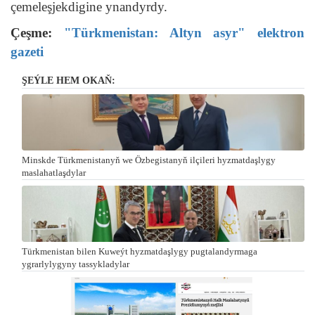
çemeleşjekdigine ynandyrdy.
Çeşme:
"Türkmenistan: Altyn asyr" elektron
gazeti
ŞEÝLE HEM OKAŇ:
Minskde Türkmenistanyň we Özbegistanyň ilçileri hyzmatdaşlygy
maslahatlaşdylar
Türkmenistan bilen Kuweýt hyzmatdaşlygy pugtalandyrmaga
ygrarlylygyny tassykladylar