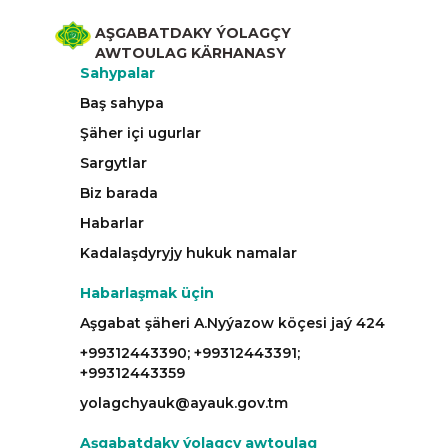
AŞGABATDAKY ÝOLAGÇY
AWTOULAG KÄRHANASY
Sahypalar
Baş sahypa
Şäher içi ugurlar
Sargytlar
Biz barada
Habarlar
Kadalaşdyryjy hukuk namalar
Habarlaşmak üçin
Aşgabat şäheri A.Nyýazow köçesi jaý 424
+99312443390; +99312443391;
+99312443359
yolagchyauk@ayauk.gov.tm
Aşgabatdaky ýolagçy awtoulag