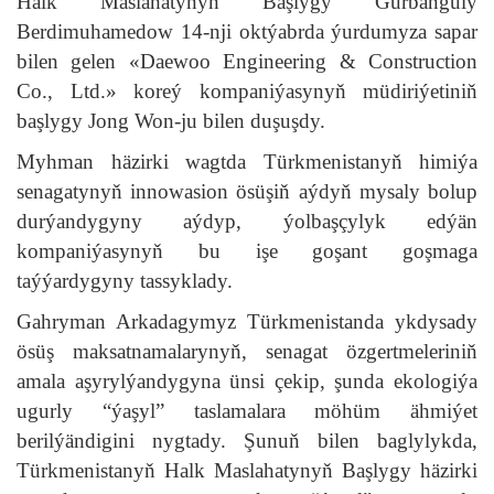
Halk Maslahatynyň Başlygy Gurbanguly
Berdimuhamedow 14-nji oktýabrda ýurdumyza sapar
bilen gelen «Daewoo Engineering & Construction
Co., Ltd.» koreý kompaniýasynyň müdiriýetiniň
başlygy Jong Won-ju bilen duşuşdy.
Myhman häzirki wagtda Türkmenistanyň himiýa
senagatynyň innowasion ösüşiň aýdyň mysaly bolup
durýandygyny aýdyp, ýolbaşçylyk edýän
kompaniýasynyň bu işe goşant goşmaga
taýýardygyny tassyklady.
Gahryman Arkadagymyz Türkmenistanda ykdysady
ösüş maksatnamalarynyň, senagat özgertmeleriniň
amala aşyrylýandygyna ünsi çekip, şunda ekologiýa
ugurly “ýaşyl” taslamalara möhüm ähmiýet
berilýändigini nygtady. Şunuň bilen baglylykda,
Türkmenistanyň Halk Maslahatynyň Başlygy häzirki