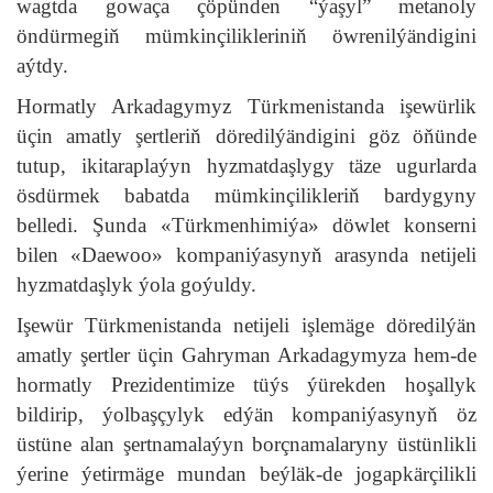
wagtda gowaça çöpünden “ýaşyl” metanoly
öndürmegiň mümkinçilikleriniň öwrenilýändigini
aýtdy.
Hormatly Arkadagymyz Türkmenistanda işewürlik
üçin amatly şertleriň döredilýändigini göz öňünde
tutup, ikitaraplaýyn hyzmatdaşlygy täze ugurlarda
ösdürmek babatda mümkinçilikleriň bardygyny
belledi. Şunda «Türkmenhimiýa» döwlet konserni
bilen «Daewoo» kompaniýasynyň arasynda netijeli
hyzmatdaşlyk ýola goýuldy.
Işewür Türkmenistanda netijeli işlemäge döredilýän
amatly şertler üçin Gahryman Arkadagymyza hem-de
hormatly Prezidentimize tüýs ýürekden hoşallyk
bildirip, ýolbaşçylyk edýän kompaniýasynyň öz
üstüne alan şertnamalaýyn borçnamalaryny üstünlikli
ýerine ýetirmäge mundan beýläk-de jogapkärçilikli