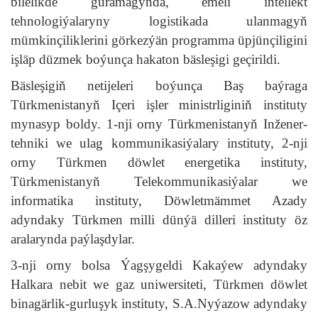
bilelikde guramagynda, emeli intellekt
tehnologiýalaryny logistikada ulanmagyň
mümkinçiliklerini görkezýän programma üpjünçiligini
işläp düzmek boýunça hakaton bäsleşigi geçirildi.
Bäsleşigiň netijeleri boýunça Baş baýraga
Türkmenistanyň Içeri işler ministrliginiň instituty
mynasyp boldy. 1-nji orny Türkmenistanyň Inžener-
tehniki we ulag kommunikasiýalary instituty, 2-nji
orny Türkmen döwlet energetika instituty,
Türkmenistanyň Telekommunikasiýalar we
informatika instituty, Döwletmämmet Azady
adyndaky Türkmen milli dünýä dilleri instituty öz
aralarynda paýlaşdylar.
3-nji orny bolsa Ýagşygeldi Kakaýew adyndaky
Halkara nebit we gaz uniwersiteti, Türkmen döwlet
binagärlik-gurluşyk instituty, S.A.Nyýazow adyndaky