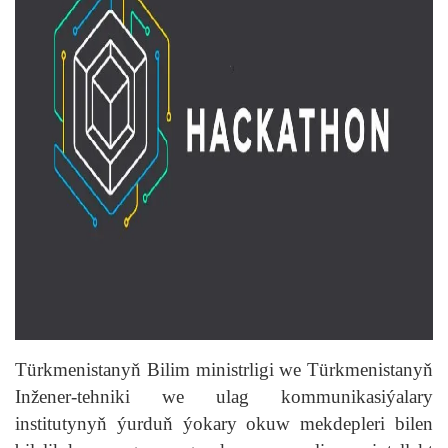
Türkmenistanyň Bilim ministrligi we Türkmenistanyň
Inžener-tehniki we ulag kommunikasiýalary
institutynyň ýurduň ýokary okuw mekdepleri bilen