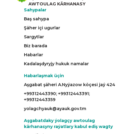
AWTOULAG KÄRHANASY
Sahypalar
Baş sahypa
Şäher içi ugurlar
Sargytlar
Biz barada
Habarlar
Kadalaşdyryjy hukuk namalar
Habarlaşmak üçin
Aşgabat şäheri A.Nyýazow köçesi jaý 424
+99312443390; +99312443391;
+99312443359
yolagchyauk@ayauk.gov.tm
Aşgabatdaky ýolagçy awtoulag
kärhanasyny raýatlary kabul ediş wagty