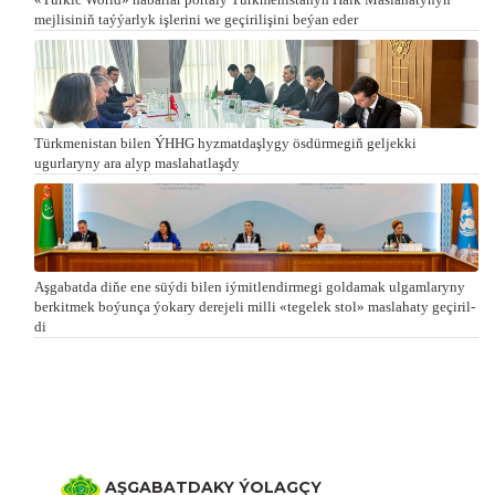
mejlisiniň taýýarlyk işlerini we geçirilişini beýan eder
Türkmenistan bilen ÝHHG hyzmatdaşlygy ösdürmegiň geljekki
ugurlaryny ara alyp maslahatlaşdy
Aşgabatda di­ňe ene süý­di bi­len iý­mit­len­dir­me­gi gol­da­mak ul­gam­la­ry­ny
ber­kit­mek bo­ýun­ça ýo­ka­ry de­re­je­li milli «te­ge­lek stol» mas­la­ha­ty ge­çi­ril­
di
AŞGABATDAKY ÝOLAGÇY