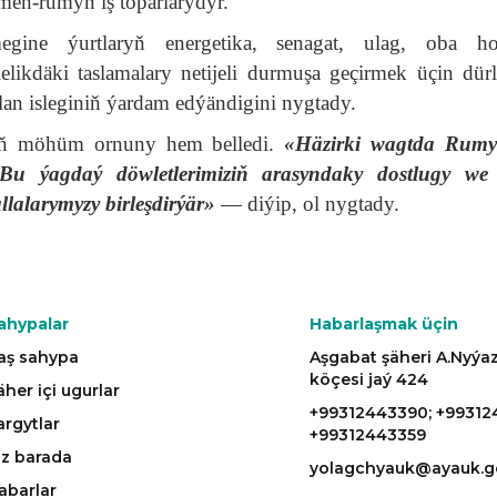
en-rumyn iş toparlarydyr.
egine ýurtlaryň energetika, senagat, ulag, oba hoj
likdäki taslamalary netijeli durmuşa geçirmek üçin dürl
an isleginiň ýardam edýändigini nygtady.
gyň möhüm ornuny hem belledi.
«Häzirki wagtda Rumy
u ýagdaý döwletlerimiziň arasyndaky dostlugy we 
lalarymyzy birleşdirýär»
— diýip, ol nygtady.
ahypalar
Habarlaşmak üçin
aş sahypa
Aşgabat şäheri A.Nyý
köçesi jaý 424
äher içi ugurlar
+99312443390; +99312
argytlar
+99312443359
iz barada
yolagchyauk@ayauk.g
abarlar