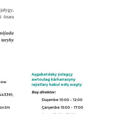
alygy,
i özara
niýada
taryhy
Aşgabatdaky ýolagçy
awtoulag kärhanasyny
azow
raýatlary kabul ediş wagty
Baş direktor:
443391;
Duşenbe 10:00 - 12:00
ov.tm
Çarşenbe 15:00 - 17:00