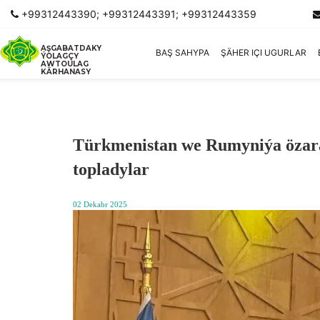
+99312443390; +99312443391; +99312443359
AŞGABATDAKY
BAŞ SAHYPA
ŞÄHER IÇI UGURLAR
ÝOLAGÇY
AWTOULAG
KÄRHANASY
Türkmenistan we Rumyniýa özara
topladylar
02 Dekabr 2025