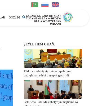
GARAŞSYZ, BAKY BITARAP
LAR
GÖZLEG
TÜRKMENISTAN — BEDEW
BATLY AT-MYRADYŇ
MEKANY
ŞEÝLE HEM OKAŇ:
e
Türkmen edebiýatynyň halypalaryna
bagyşlanan edebi duşuşyk geçirildi
Bakuwda Halk Maslahatynyň mejlisine we