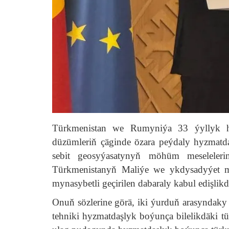
Türkmenistan we Rumyniýa 33 ýyllyk hy
düzümleriň çäginde özara peýdaly hyzmatdaş
sebit geosyýasatynyň möhüm meseleleri
Türkmenistanyň Maliýe we ykdysadyýet 
mynasybetli geçirilen dabaraly kabul edişlikd
Onuň sözlerine görä, iki ýurduň arasynda
tehniki hyzmatdaşlyk boýunça bilelikdäki 