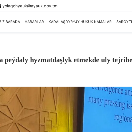
yolagchyauk@ayauk.gov.tm
BIZ BARADA
HABARLAR
KADALAŞDYRYJY HUKUK NAMALAR
SARGYT
 peýdaly hyzmatdaşlyk etmekde uly tejrib