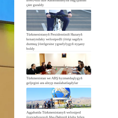
BMG-niň täze Kararnamasyna bagyşlanan
çäre guraldy
Türkmenistanyň Prezidentiniň Hazaryň
kenaryndaky welosipedli ýörişi sagdyn
durmuş ýörelgesine ygrarlylygyň nyşany
boldy
Türkmenistan we ABŞ hyzmatdaşlygyň
geljegini ara alnyp maslahatlaşdylar
Aşgabatda Türkmenistanyň welosiped
ýygyndysynyň Abu-Dabiniň kluby bilen