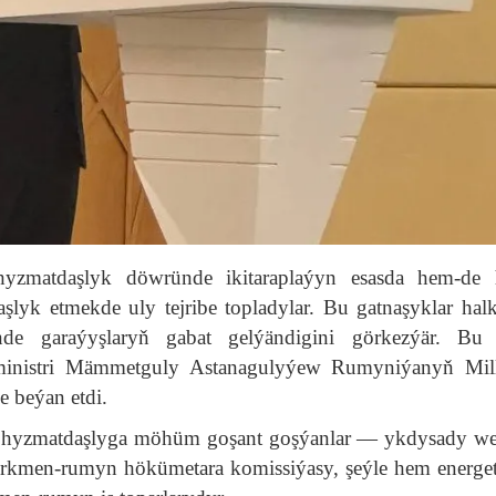
zmatdaşlyk döwründe ikitaraplaýyn esasda hem-de h
lyk etmekde uly tejribe topladylar. Bu gatnaşyklar hal
nde garaýyşlaryň gabat gelýändigini görkezýär. Bu 
ministri Mämmetguly Astanagulyýew Rumyniýanyň Mill
e beýan etdi.
ky hyzmatdaşlyga möhüm goşant goşýanlar — ykdysady w
türkmen-rumyn hökümetara komissiýasy, şeýle hem energe