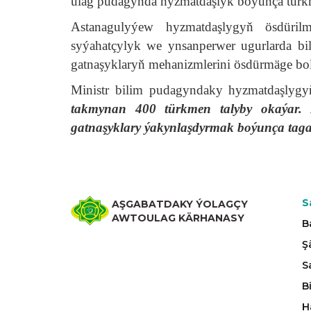
ulag pudagynda hyzmatdaşlyk boýunça türkm
Astanagulyýew hyzmatdaşlygyň ösdürilm
syýahatçylyk we ynsanperwer ugurlarda bile
gatnaşyklaryň mehanizmlerini ösdürmäge bol
Ministr bilim pudagyndaky hyzmatdaşly
takmynan 400 türkmen talyby okaýar. B
gatnaşyklary ýakynlaşdyrmak boýunça tagal
S
AŞGABATDAKY ÝOLAGÇY
AWTOULAG KÄRHANASY
B
Ş
S
B
H