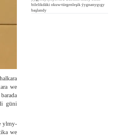
bilelikdäki okuw-türgenleşik ýygnanyşygy
başlandy
alkara
kara we
barada
i güni
e ylmy-
tika we