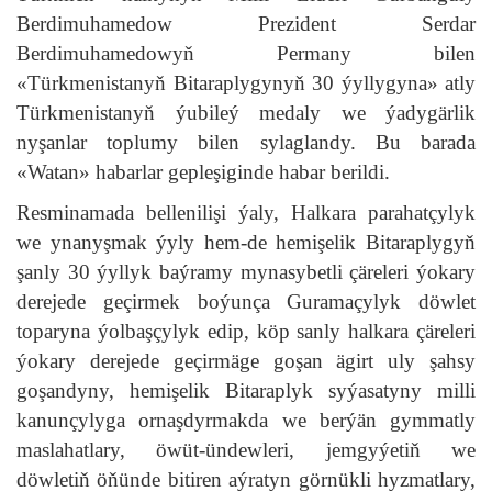
Berdimuhamedow Prezident Serdar
Berdimuhamedowyň Permany bilen
«Türkmenistanyň Bitaraplygynyň 30 ýyllygyna» atly
Türkmenistanyň ýubileý medaly we ýadygärlik
nyşanlar toplumy bilen sylaglandy. Bu barada
«Watan» habarlar gepleşiginde habar berildi.
Resminamada bellenilişi ýaly, Halkara parahatçylyk
we ynanyşmak ýyly hem-de hemişelik Bitaraplygyň
şanly 30 ýyllyk baýramy mynasybetli çäreleri ýokary
derejede geçirmek boýunça Guramaçylyk döwlet
toparyna ýolbaşçylyk edip, köp sanly halkara çäreleri
ýokary derejede geçirmäge goşan ägirt uly şahsy
goşandyny, hemişelik Bitaraplyk syýasatyny milli
kanunçylyga ornaşdyrmakda we berýän gymmatly
maslahatlary, öwüt-ündewleri, jemgyýetiň we
döwletiň öňünde bitiren aýratyn görnükli hyzmatlary,