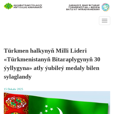
AŞGABATDAKY ÝOLAGÇY
GARAŞSYZ, BAKY BITARAP
AWTOULAG KÄRHANASY
TÜRKMENISTAN — BEDEW
BATLY AT-MYRADYŇ MEKANY
Togg
navi
Türkmen halkynyň Milli Lideri
«Türkmenistanyň Bitaraplygynyň 30
ýyllygyna» atly ýubileý medaly bilen
sylaglandy
15 Dekabr 2025