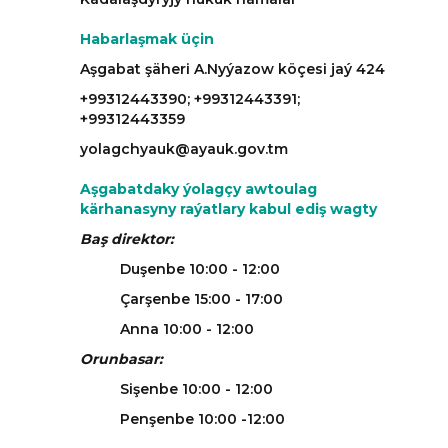
Habarlaşmak üçin
Aşgabat şäheri A.Nyýazow köçesi jaý 424
+99312443390; +99312443391;
+99312443359
yolagchyauk@ayauk.gov.tm
Aşgabatdaky ýolagçy awtoulag
kärhanasyny raýatlary kabul ediş wagty
Baş direktor:
Duşenbe 10:00 - 12:00
Çarşenbe 15:00 - 17:00
Anna 10:00 - 12:00
Orunbasar:
Sişenbe 10:00 - 12:00
Penşenbe 10:00 -12:00