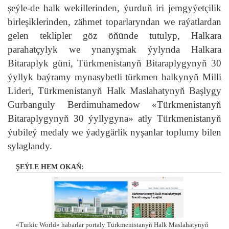
şeýle-de halk wekillerinden, ýurduň iri jemgyýetçilik
birleşiklerinden, zähmet toparlaryndan we raýatlardan
gelen teklipler göz öňünde tutulyp, Halkara
parahatçylyk we ynanyşmak ýylynda Halkara
Bitaraplyk güni, Türkmenistanyň Bitaraplygynyň 30
ýyllyk baýramy mynasybetli türkmen halkynyň Milli
Lideri, Türkmenistanyň Halk Maslahatynyň Başlygy
Gurbanguly Berdimuhamedow «Türkmenistanyň
Bitaraplygynyň 30 ýyllygyna» atly Türkmenistanyň
ýubileý medaly we ýadygärlik nyşanlar toplumy bilen
sylaglandy.
ŞEÝLE HEM OKAŇ:
«Turkic World» habarlar portaly Türkmenistanyň Halk Maslahatynyň