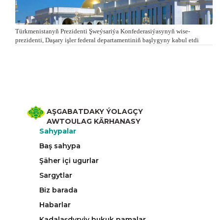
Türk­me­nis­ta­nyň Prezidenti Şweý­sa­ri­ýa Kon­fe­de­ra­si­ýa­sy­nyň wi­se-
prezidenti, Da­şa­ry iş­ler fe­de­ral de­par­ta­men­ti­niň baş­ly­gy­ny ka­bul et­di
AŞGABATDAKY ÝOLAGÇY
AWTOULAG KÄRHANASY
Sahypalar
Baş sahypa
Şäher içi ugurlar
Sargytlar
Biz barada
Habarlar
Kadalaşdyryjy hukuk namalar