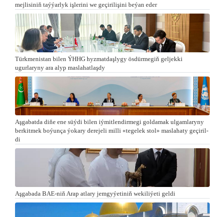
mejlisiniň taýýarlyk işlerini we geçirilişini beýan eder
Türkmenistan bilen ÝHHG hyzmatdaşlygy ösdürmegiň geljekki
ugurlaryny ara alyp maslahatlaşdy
Aşgabatda di­ňe ene süý­di bi­len iý­mit­len­dir­me­gi gol­da­mak ul­gam­la­ry­ny
ber­kit­mek bo­ýun­ça ýo­ka­ry de­re­je­li milli «te­ge­lek stol» mas­la­ha­ty ge­çi­ril­
di
Aşgabada BAE-niň Arap atlary jemgyýetiniň wekiliýeti geldi