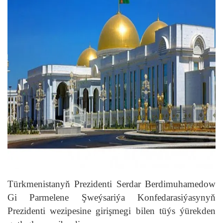
Türkmenistanyň Prezidenti Serdar Berdimuhamedow
Gi Parmelene Şweýsariýa Konfedarasiýasynyň
Prezidenti wezipesine girişmegi bilen tüýs ýürekden