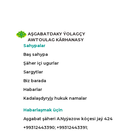
AŞGABATDAKY ÝOLAGÇY
AWTOULAG KÄRHANASY
Sahypalar
Baş sahypa
Şäher içi ugurlar
Sargytlar
Biz barada
Habarlar
Kadalaşdyryjy hukuk namalar
Habarlaşmak üçin
Aşgabat şäheri A.Nyýazow köçesi jaý 424
+99312443390; +99312443391;