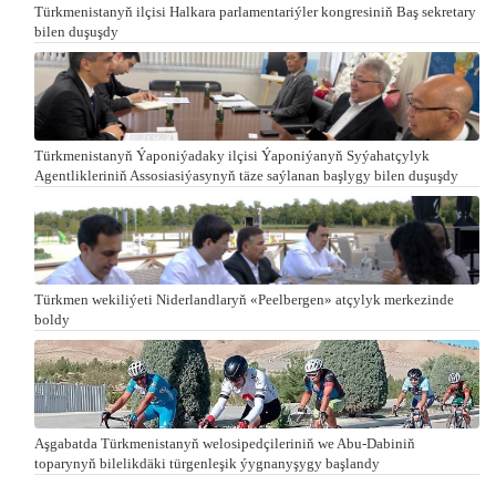
Türkmenistanyň ilçisi Halkara parlamentariýler kongresiniň Baş sekretary
bilen duşuşdy
Türkmenistanyň Ýaponiýadaky ilçisi Ýaponiýanyň Syýahatçylyk
Agentlikleriniň Assosiasiýasynyň täze saýlanan başlygy bilen duşuşdy
Türkmen wekiliýeti Niderlandlaryň «Peelbergen» atçylyk merkezinde
boldy
Aşgabatda Türkmenistanyň welosipedçileriniň we Abu-Dabiniň
toparynyň bilelikdäki türgenleşik ýygnanyşygy başlandy