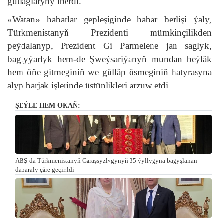
gutlaglaryny iberdi.
«Watan» habarlar gepleşiginde habar berlişi ýaly,
Türkmenistanyň Prezidenti mümkinçilikden
peýdalanyp, Prezident Gi Parmelene jan saglyk,
bagtyýarlyk hem-de Şweýsariýanyň mundan beýläk
hem öňe gitmeginiň we gülläp ösmeginiň hatyrasyna
alyp barjak işlerinde üstünlikleri arzuw etdi.
ŞEÝLE HEM OKAŇ:
ABŞ-da Türkmenistanyň Garaşsyzlygynyň 35 ýyllygyna bagyşlanan
dabaraly çäre geçirildi