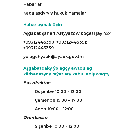
Habarlar
Kadalaşdyryjy hukuk namalar
Habarlaşmak üçin
Aşgabat şäheri A.Nyýazow köçesi jaý 424
+99312443390; +99312443391;
+99312443359
yolagchyauk@ayauk.gov.tm
Aşgabatdaky ýolagçy awtoulag
kärhanasyny raýatlary kabul ediş wagty
Baş direktor:
Duşenbe 10:00 - 12:00
Çarşenbe 15:00 - 17:00
Anna 10:00 - 12:00
Orunbasar:
Sişenbe 10:00 - 12:00