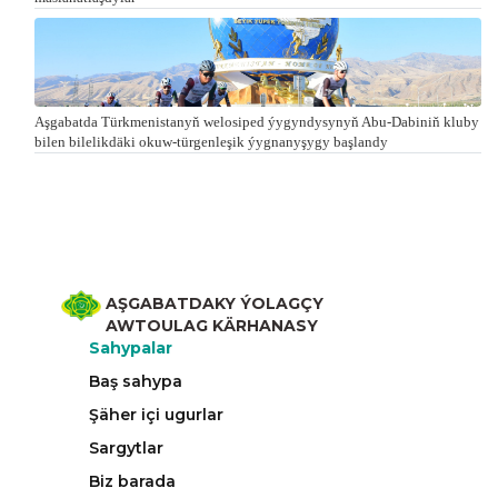
Aşgabatda Türkmenistanyň welosiped ýygyndysynyň Abu-Dabiniň kluby
bilen bilelikdäki okuw-türgenleşik ýygnanyşygy başlandy
AŞGABATDAKY ÝOLAGÇY
AWTOULAG KÄRHANASY
Sahypalar
Baş sahypa
Şäher içi ugurlar
Sargytlar
Biz barada