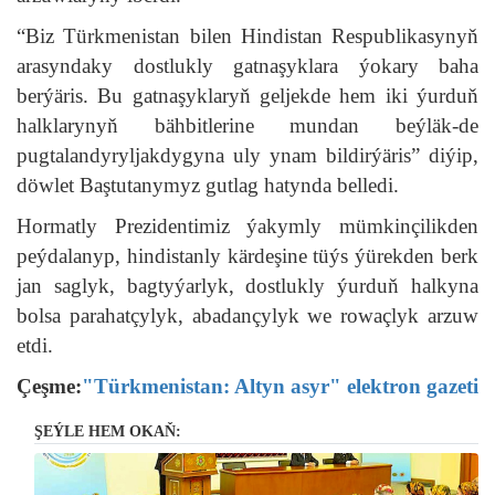
“Biz Türkmenistan bilen Hindistan Respublikasynyň
arasyndaky dostlukly gatnaşyklara ýokary baha
berýäris. Bu gatnaşyklaryň geljekde hem iki ýurduň
halklarynyň bähbitlerine mundan beýläk-de
pugtalandyryljakdygyna uly ynam bildirýäris” diýip,
döwlet Baştutanymyz gutlag hatynda belledi.
Hormatly Prezidentimiz ýakymly mümkinçilikden
peýdalanyp, hindistanly kärdeşine tüýs ýürekden berk
jan saglyk, bagtyýarlyk, dostlukly ýurduň halkyna
bolsa parahatçylyk, abadançylyk we rowaçlyk arzuw
etdi.
Çeşme:
"Türkmenistan: Altyn asyr" elektron gazeti
ŞEÝLE HEM OKAŇ: