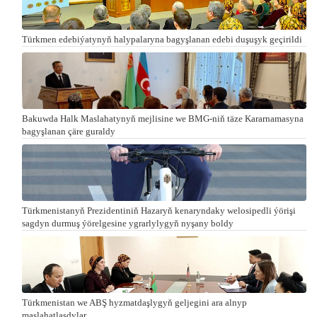
Türkmen edebiýatynyň halypalaryna bagyşlanan edebi duşuşyk geçirildi
Bakuwda Halk Maslahatynyň mejlisine we BMG-niň täze Kararnamasyna
bagyşlanan çäre guraldy
Türkmenistanyň Prezidentiniň Hazaryň kenaryndaky welosipedli ýörişi
sagdyn durmuş ýörelgesine ygrarlylygyň nyşany boldy
Türkmenistan we ABŞ hyzmatdaşlygyň geljegini ara alnyp
maslahatlaşdylar