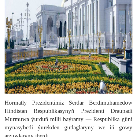
Hormatly Prezidentimiz Serdar Berdimuhamedow
Hindistan Respublikasynyň Prezidenti Draupadi
Murmuwa ýurduň milli baýramy — Respublika güni
mynasybetli ýürekden gutlaglaryny we iň gowy
arzuwlaryny iberdi.