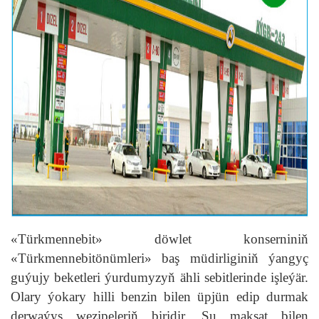
«Türkmennebit» döwlet konserniniň
«Türkmennebitönümleri» baş müdirliginiň ýangyç
guýujy beketleri ýurdumyzyň ähli sebitlerinde işleýär.
Olary ýokary hilli benzin bilen üpjün edip durmak
derwaýys wezipeleriň biridir. Şu maksat bilen