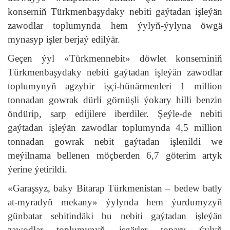
konserniň Türkmenbaşydaky nebiti gaýtadan işleýän
zawodlar toplumynda hem ýylyň-ýylyna öwgä
mynasyp işler berjaý edilýär.
Geçen ýyl «Türkmennebit» döwlet konserniniň
Türkmenbaşydaky nebiti gaýtadan işleýän zawodlar
toplumynyň agzybir işçi-hünärmenleri 1 million
tonnadan gowrak dürli görnüşli ýokary hilli benzin
öndürip, sarp edijilere iberdiler. Şeýle-de nebiti
gaýtadan işleýän zawodlar toplumynda 4,5 million
tonnadan gowrak nebit gaýtadan işlenildi we
meýilnama bellenen möçberden 6,7 göterim artyk
ýerine ýetirildi.
«Garaşsyz, baky Bitarap Türkmenistan – bedew batly
at-myradyň mekany» ýylynda hem ýurdumyzyň
günbatar sebitindäki bu nebiti gaýtadan işleýän
zawodlar toplumynyň işgärler topary ýylyň