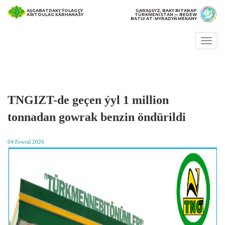
AŞGABATDAKY ÝOLAGÇY
GARAŞSYZ, BAKY BITARAP
AWTOULAG KÄRHANASY
TÜRKMENISTAN — BEDEW
BATLY AT-MYRADYŇ MEKANY
Togg
navi
TNGIZT-de geçen ýyl 1 million
tonnadan gowrak benzin öndürildi
04 Fewral 2026