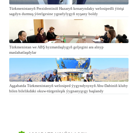
Türkmenistanyň Prezidentiniň Hazaryň kenaryndaky welosipedli ýörişi
sagdyn durmuş ýörelgesine ygrarlylygyň nyşany boldy
Türkmenistan we ABŞ hyzmatdaşlygyň geljegini ara alnyp
maslahatlaşdylar
Aşgabatda Türkmenistanyň welosiped ýygyndysynyň Abu-Dabiniň kluby
bilen bilelikdäki okuw-türgenleşik ýygnanyşygy başlandy