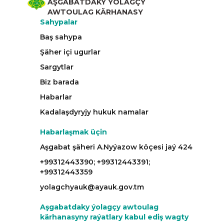
AŞGABATDAKY ÝOLAGÇY
AWTOULAG KÄRHANASY
Sahypalar
Baş sahypa
Şäher içi ugurlar
Sargytlar
Biz barada
Habarlar
Kadalaşdyryjy hukuk namalar
Habarlaşmak üçin
Aşgabat şäheri A.Nyýazow köçesi jaý 424
+99312443390; +99312443391;
+99312443359
yolagchyauk@ayauk.gov.tm
Aşgabatdaky ýolagçy awtoulag
kärhanasyny raýatlary kabul ediş wagty