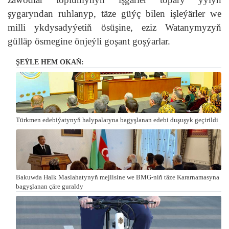
şygaryndan ruhlanyp, täze güýç bilen işleýärler we
milli ykdysadyýetiň ösüşine, eziz Watanymyzyň
gülläp ösmegine önjeýli goşant goşýarlar.
ŞEÝLE HEM OKAŇ:
Türkmen edebiýatynyň halypalaryna bagyşlanan edebi duşuşyk geçirildi
Bakuwda Halk Maslahatynyň mejlisine we BMG-niň täze Kararnamasyna
bagyşlanan çäre guraldy