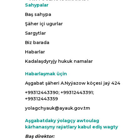
Sahypalar
Baş sahypa
Şäher içi ugurlar
Sargytlar
Biz barada
Habarlar
Kadalaşdyryjy hukuk namalar
Habarlaşmak üçin
Aşgabat şäheri A.Nyýazow köçesi jaý 424
+99312443390; +99312443391;
+99312443359
yolagchyauk@ayauk.gov.tm
Aşgabatdaky ýolagçy awtoulag
kärhanasyny raýatlary kabul ediş wagty
Baş direktor: