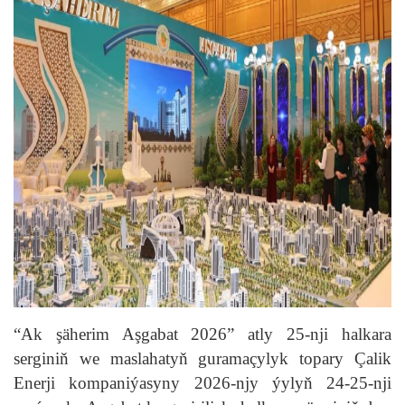
“Ak şäherim Aşgabat 2026” atly 25-nji halkara
serginiň we maslahatyň guramaçylyk topary Çalik
Enerji kompaniýasyny 2026-njy ýylyň 24-25-nji