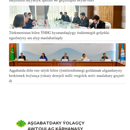
mejlisiniň taýýarlyk işlerini we geçirilişini beýan eder
Türkmenistan bilen ÝHHG hyzmatdaşlygy ösdürmegiň geljekki
ugurlaryny ara alyp maslahatlaşdy
Aşgabatda di­ňe ene süý­di bi­len iý­mit­len­dir­me­gi gol­da­mak ul­gam­la­ry­ny
ber­kit­mek bo­ýun­ça ýo­ka­ry de­re­je­li milli «te­ge­lek stol» mas­la­ha­ty ge­çi­ril­
di
AŞGABATDAKY ÝOLAGÇY
AWTOULAG KÄRHANASY