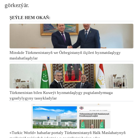
görkezýär.
ŞEÝLE HEM OKAŇ:
Minskde Türkmenistanyň we Özbegistanyň ilçileri hyzmatdaşlygy
maslahatlaşdylar
Türkmenistan bilen Kuweýt hyzmatdaşlygy pugtalandyrmaga
ygrarlylygyny tassykladylar
«Turkic World» habarlar portaly Türkmenistanyň Halk Maslahatynyň