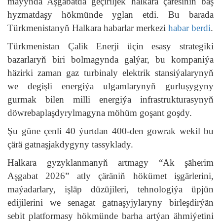
maýynda Aşgabatda geçiriljek halkara çäresiniň baş
hyzmatdaşy hökmünde yglan etdi. Bu barada
Türkmenistanyň Halkara habarlar merkezi
habar berdi
.
Türkmenistan Çalik Enerji üçin esasy strategiki
bazarlaryň biri bolmagynda galýar, bu kompaniýa
häzirki zaman gaz turbinaly elektrik stansiýalarynyň
we degişli energiýa ulgamlarynyň gurluşygyny
gurmak bilen milli energiýa infrastrukturasynyň
döwrebaplaşdyrylmagyna möhüm goşant goşdy.
Şu güne çenli 40 ýurtdan 400-den gowrak wekil bu
çärä gatnaşjakdygyny tassyklady.
Halkara gyzyklanmanyň artmagy “Ak şäherim
Aşgabat 2026” atly çäräniň hökümet işgärlerini,
maýadarlary, işläp düzüjileri, tehnologiýa üpjün
edijilerini we senagat gatnaşyjylaryny birleşdirýän
sebit platformasy hökmünde barha artýan ähmiýetini