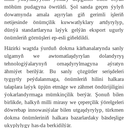
möhüm pudagyna öwrüldi. Şol sanda geçen ýylyň
dowamynda amala aşyrylan giň gerimli işleriň
netijesinde önümçilik kuwwatlyklary artdyrylyp,
dünýä standartlaryna laýyk gelýän eksport ugurly
önümleriň görnüşleri ep-esli giňeldildi.
Häzirki wagtda ýurduň dokma kärhanalarynda sanly
ulgamyň we awtomatlaşdyrylan dolandyryş
tehnologiýalarynyň ornaşdyrylmagyna aýratyn
ähmiýet berilýär. Bu sanly çözgütler serişdeleri
tygşytly peýdalanmaga, önümleriň hilini halkara
talaplara laýyk üpjün etmäge we zähmet öndürijiligini
ýokarlandyrmaga mümkinçilik berýär. Şonuň bilen
birlikde, halkyň milli mirasy we çeperçilik ýörelgeleri
döwrebap innowasiýalar bilen utgaşdyrylyp, türkmen
dokma önümleriniň halkara bazarlardaky bäsdeşlige
ukyplylygy has-da berkidilýär.