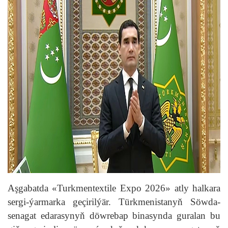
Aşgabatda «Turkmentextile Expo 2026» atly halkara
sergi-ýarmarka geçirilýär. Türkmenistanyň Söwda-
senagat edarasynyň döwrebap binasynda guralan bu