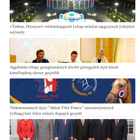
«Ýaňlan, Diýarym!» telebäsleşiginiň Lebap welaýat tapgyrynyň ýeňijileri
saýlandy
Aşgabatda tebigy goraghanalaryň döwlet gözegçileri üçin hünär
kämilleşdiriş okuwy geçirildi
Türkmenistanyň ilçisi “Akhal-Téké France” assosiasiýasynyň
ýolbaşçylary bilen onlaýn duşuşyk geçirdi