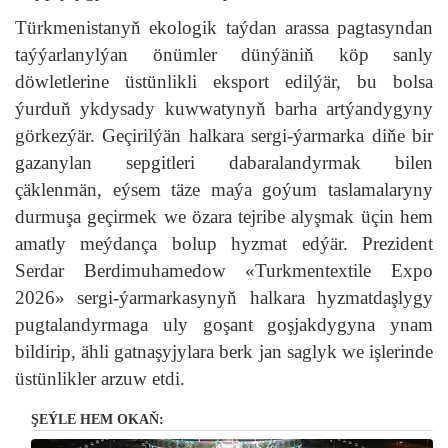
Türkmenistanyň ekologik taýdan arassa pagtasyndan
taýýarlanylýan önümler dünýäniň köp sanly
döwletlerine üstünlikli eksport edilýär, bu bolsa
ýurduň ykdysady kuwwatynyň barha artýandygyny
görkezýär. Geçirilýän halkara sergi-ýarmarka diňe bir
gazanylan sepgitleri dabaralandyrmak bilen
çäklenmän, eýsem täze maýa goýum taslamalaryny
durmuşa geçirmek we özara tejribe alyşmak üçin hem
amatly meýdança bolup hyzmat edýär. Prezident
Serdar Berdimuhamedow «Turkmentextile Expo
2026» sergi-ýarmarkasynyň halkara hyzmatdaşlygy
pugtalandyrmaga uly goşant goşjakdygyna ynam
bildirip, ähli gatnaşyjylara berk jan saglyk we işlerinde
üstünlikler arzuw etdi.
ŞEÝLE HEM OKAŇ: