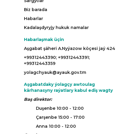
Sargytlar
Biz barada
Habarlar
Kadalaşdyryjy hukuk namalar
Habarlaşmak üçin
Aşgabat şäheri A.Nyýazow köçesi jaý 424
+99312443390; +99312443391;
+99312443359
yolagchyauk@ayauk.gov.tm
Aşgabatdaky ýolagçy awtoulag
kärhanasyny raýatlary kabul ediş wagty
Baş direktor:
Duşenbe 10:00 - 12:00
Çarşenbe 15:00 - 17:00
Anna 10:00 - 12:00