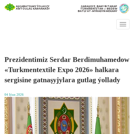
AŞGABATDAKY ÝOLAGÇY
GARAŞSYZ, BAKY BITARAP
AWTOULAG KÄRHANASY
TÜRKMENISTAN — BEDEW
BATLY AT-MYRADYŇ MEKANY
Togg
navi
Prezidentimiz Serdar Berdimuhamedow
«Turkmentextile Expo 2026» halkara
sergisine gatnaşyjylara gutlag ýollady
04 Iýun 2026