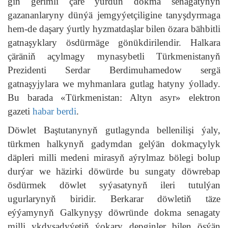
giň gerimli çäre ýurduň dokma senagatynyň
gazananlaryny dünýä jemgyýetçiligine tanyşdyrmaga
hem-de daşary ýurtly hyzmatdaşlar bilen özara bähbitli
gatnaşyklary ösdürmäge gönükdirilendir. Halkara
çäräniň açylmagy mynasybetli Türkmenistanyň
Prezidenti Serdar Berdimuhamedow sergä
gatnaşyjylara we myhmanlara gutlag hatyny ýollady.
Bu barada «Türkmenistan: Altyn asyr» elektron
gazeti
habar berdi
.
Döwlet Baştutanynyň gutlagynda bellenilişi ýaly,
türkmen halkynyň gadymdan gelýän dokmaçylyk
däpleri milli medeni mirasyň aýrylmaz bölegi bolup
durýar we häzirki döwürde bu sungaty döwrebap
ösdürmek döwlet syýasatynyň ileri tutulýan
ugurlarynyň biridir. Berkarar döwletiň täze
eýýamynyň Galkynyşy döwründe dokma senagaty
milli ykdysadyýetiň ýokary depginler bilen ösýän