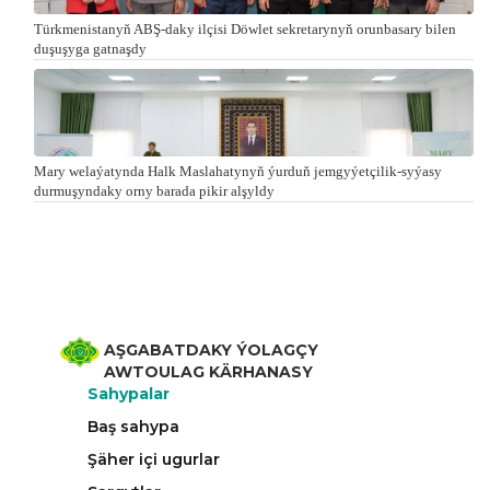
Türkmenistanyň ABŞ-daky ilçisi Döwlet sekretarynyň orunbasary bilen
duşuşyga gatnaşdy
Mary welaýatynda Halk Maslahatynyň ýurduň jemgyýetçilik-syýasy
durmuşyndaky orny barada pikir alşyldy
AŞGABATDAKY ÝOLAGÇY
AWTOULAG KÄRHANASY
Sahypalar
Baş sahypa
Şäher içi ugurlar