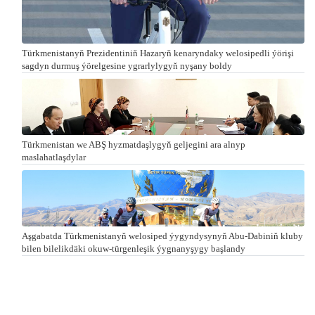
Türkmenistanyň Prezidentiniň Hazaryň kenaryndaky welosipedli ýörişi
sagdyn durmuş ýörelgesine ygrarlylygyň nyşany boldy
Türkmenistan we ABŞ hyzmatdaşlygyň geljegini ara alnyp
maslahatlaşdylar
Aşgabatda Türkmenistanyň welosiped ýygyndysynyň Abu-Dabiniň kluby
bilen bilelikdäki okuw-türgenleşik ýygnanyşygy başlandy