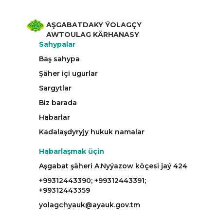
AŞGABATDAKY ÝOLAGÇY
AWTOULAG KÄRHANASY
Sahypalar
Baş sahypa
Şäher içi ugurlar
Sargytlar
Biz barada
Habarlar
Kadalaşdyryjy hukuk namalar
Habarlaşmak üçin
Aşgabat şäheri A.Nyýazow köçesi jaý 424
+99312443390; +99312443391;
+99312443359
yolagchyauk@ayauk.gov.tm