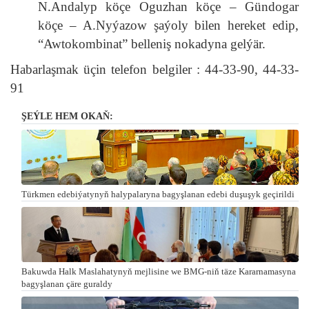
N.Andalyp köçe Oguzhan köçe – Gündogar
köçe – A.Nyýazow şaýoly bilen hereket edip,
“Awtokombinat” belleniş nokadyna gelýär.
Habarlaşmak üçin telefon belgiler : 44-33-90, 44-33-
91
ŞEÝLE HEM OKAŇ:
Türkmen edebiýatynyň halypalaryna bagyşlanan edebi duşuşyk geçirildi
Bakuwda Halk Maslahatynyň mejlisine we BMG-niň täze Kararnamasyna
bagyşlanan çäre guraldy