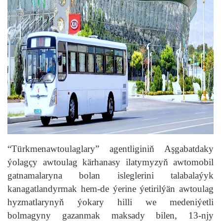
“Türkmenawtoulaglary” agentliginiň Aşgabatdaky
ýolagçy awtoulag kärhanasy ilatymyzyň awtomobil
gatnamalaryna bolan isleglerini talabalaýyk
kanagatlandyrmak hem-de ýerine ýetirilýän awtoulag
hyzmatlarynyň ýokary hilli we medeniýetli
bolmagyny gazanmak maksady bilen, 13-njy