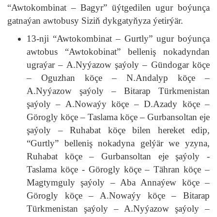
“Awtokombinat – Bagyr” üýtgedilen ugur boýunça
gatnaýan awtobusy Siziň dykgatyňyza ýetirýär.
13-nji “Awtokombinat – Gurtly” ugur boýunça
awtobus “Awtokobinat” belleniş nokadyndan
ugraýar – A.Nyýazow şaýoly – Gündogar köçe
– Oguzhan köçe – N.Andalyp köçe –
A.Nyýazow şaýoly – Bitarap Türkmenistan
şaýoly – A.Nowaýy köçe – D.Azady köçe –
Görogly köçe – Taslama köçe – Gurbansoltan eje
şaýoly – Ruhabat köçe bilen hereket edip,
“Gurtly” belleniş nokadyna gelýär we yzyna,
Ruhabat köçe – Gurbansoltan eje şaýoly -
Taslama köçe - Görogly köçe – Tähran köçe –
Magtymguly şaýoly – Aba Annaýew köçe –
Görogly köçe – A.Nowaýy köçe – Bitarap
Türkmenistan şaýoly – A.Nyýazow şaýoly –