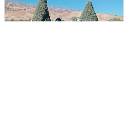
04 Август 2026
Ведется широкомасштабная подготовка к
очередному заседанию Халк Маслахаты
Туркменистана