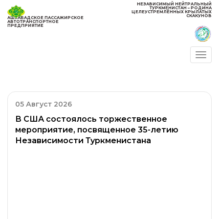
НЕЗАВИСИМЫЙ НЕЙТРАЛЬНЫЙ
ТУРКМЕНИСТАН – РОДИНА
ЦЕЛЕУСТРЕМЛЁННЫХ КРЫЛАТЫХ
СКАКУНОВ
АШХАБАДСКОЕ ПАССАЖИРСКОЕ
АВТОТРАНСПОРТНОЕ
ПРЕДПРИЯТИЕ
Togg
navi
05 Август 2026
В США состоялось торжественное
мероприятие, посвященное 35-летию
Независимости Туркменистана